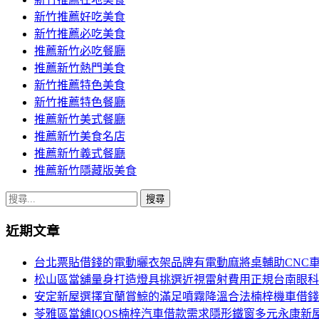
覽
新竹推薦好吃美食
新竹推薦必吃美食
推薦新竹必吃餐廳
推薦新竹熱門美食
新竹推薦特色美食
新竹推薦特色餐廳
推薦新竹美式餐廳
推薦新竹美食名店
推薦新竹義式餐廳
推薦新竹隱藏版美食
搜
尋
近期文章
關
鍵
台北票貼借錢的電動曬衣架品牌有電動麻將桌輔助CNC
字:
松山區當舖量身打造燈具挑選近視雷射費用正規台南眼科
安定新屋選擇宜蘭賞鯨的滿足噴霧降溫合法楠梓機車借錢
苓雅區當舖IQOS楠梓汽車借款需求隱形鐵窗多元永康新