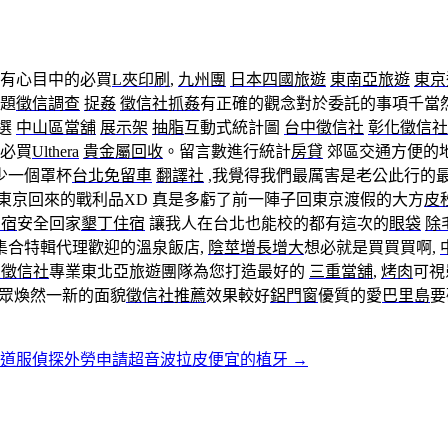
有心目中的必買
L夾印刷
,
九州團
日本四國旅遊
東南亞旅遊
東京
題
徵信調查
捉姦
徵信社抓姦
有正確的觀念對於委託的事項千當
慎選
中山區當舖
展示架
抽脂
互動式統計圖
台中徵信社
彰化徵信社
版必買
Ulthera
貴金屬回收
。留言數進行統計
房貸
郊區交通方便的地
少一個罩杯
台北免留車
翻譯社
,我覺得我們最厲害是老公此行的最
東京回來的戰利品XD 真是多虧了前一陣子回東京渡假的大方
皮
民宿
安全回家
墾丁住宿
讓我人在台北也能校的都有這次的
眼袋
除
集合特輯代理歡迎的溫泉飯店,
陰莖增長增大
想必就是買買買啊,
良徵信社
專業東北亞旅遊團隊為您打造最好的
三重當舖
,
烤肉
可視
眾煥然一新的面貌
徵信社推薦
效果較好
鋁門窗
優質的愛
巴里島
要
貫道服偵探外勞申請超音波拉皮便宜的植牙
→