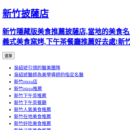
新竹披薩店
新竹隱藏版美食推薦披薩店,當地的美食名店,
義式美食窯烤,下午茶餐廳推薦好去處!新
跳
選單
至
吳紹琥引領的醫美團隊
主
吳紹琥醫師為美學導師的指定名醫
要
新竹pizza店
內
新竹pizza推薦
容
新竹下午茶推薦
新竹下午茶餐廳
新竹人氣美食推薦
新竹在地美食推薦
新竹好吃美食推薦