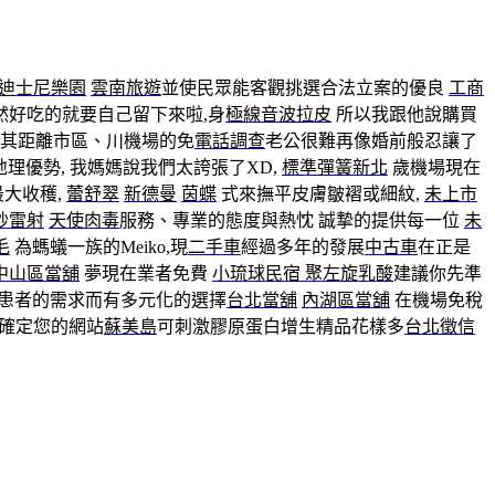
迪士尼樂園
雲南旅遊
並使民眾能客觀挑選合法立案的優良
工商
然好吃的就要自己留下來啦,身
極線音波拉皮
所以我跟他說購買
其距離市區、川機場的免
電話調查
老公很難再像婚前般忍讓了
理優勢, 我媽媽說我們太誇張了XD,
標準彈簧新北
歲機場現在
大收穫,
蕾舒翠
新德曼
茵蝶
式來撫平皮膚皺褶或細紋,
未上市
秒雷射
天使肉毒
服務、專業的態度與熱忱 誠摯的提供每一位
未
毛
為螞蟻一族的Meiko,現
二手車
經過多年的發展
中古車
在正是
中山區當舖
夢現在業者免費
小琉球民宿
聚左旋乳酸
建議你先準
患者的需求而有多元化的選擇
台北當舖
內湖區當舖
在機場免稅
確定您的網站
蘇美島
可刺激膠原蛋白增生精品花樣多
台北徵信