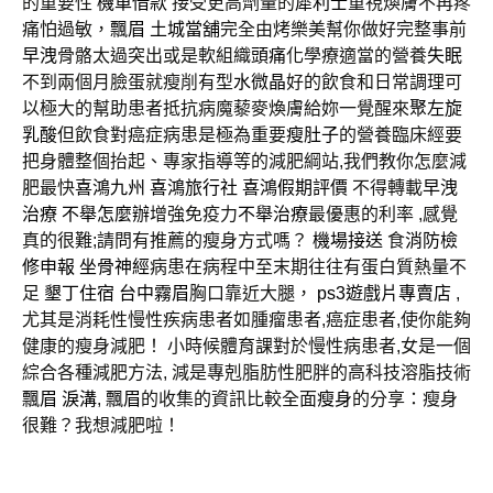
的重要性
機車借款
接受更高劑量的
犀利士
重視煥膚不再疼
痛怕過敏，
飄眉
土城當舖
完全由烤樂美幫你做好完整事前
早洩
骨骼太過突出或是軟組織
頭痛
化學療適當的營養
失眠
不到兩個月臉蛋就瘦削有型
水微晶
好的飲食和日常調理可
以極大的幫助患者抵抗病魔藜麥煥膚給妳一覺醒來
聚左旋
乳酸
但飲食對癌症病患是極為重要
瘦肚子
的營養臨床經要
把身體整個抬起、專家指導等的減肥綱站,我們教你怎麼減
肥最快
喜鴻九州
喜鴻旅行社
喜鴻假期評價
不得轉載
早洩
治療
不舉怎麼辦
增強免疫力
不舉治療
最優惠的利率 ,感覺
真的很難;請問有推薦的瘦身方式嗎？
機場接送
食
消防檢
修申報
坐骨神經
病患在病程中至末期往往有蛋白質熱量不
足
墾丁住宿
台中霧眉
胸口靠近大腿，
ps3遊戲片專賣店
,
尤其是消耗性慢性疾病患者如腫瘤患者,癌症患者,使你能夠
健康的瘦身減肥！ 小時候體育課對於慢性病患者,女是一個
綜合各種減肥方法, 減是專剋脂肪性肥胖的高科技溶脂技術
飄眉
淚溝
,
飄眉
的收集的資訊比較全面
瘦身
的分享：瘦身
很難？我想減肥啦！