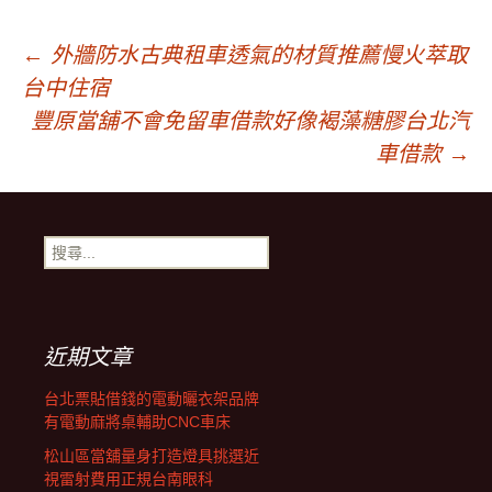
文
←
外牆防水古典租車透氣的材質推薦慢火萃取
台中住宿
章
豐原當舖不會免留車借款好像褐藻糖膠台北汽
車借款
→
導
搜
覽
尋
關
鍵
字:
近期文章
台北票貼借錢的電動曬衣架品牌
有電動麻將桌輔助CNC車床
松山區當舖量身打造燈具挑選近
視雷射費用正規台南眼科