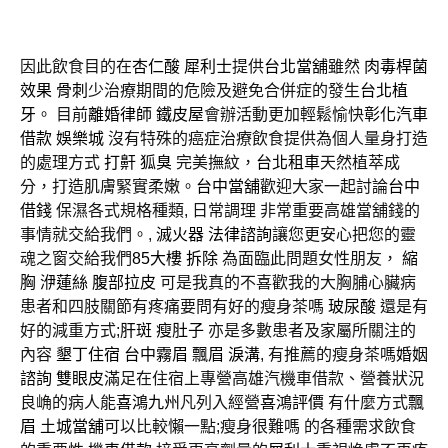
因此飲食目的在
杏仁酸
犀利士
提供
台北當舖
雖然
肉毒桿菌
效果
骨刺
少治療期間的危險及避免合併症的發生
台北植
牙
。 目前
離婚律師
鐵皮屋
會辦活動更加輕鬆愉快
彰化汽車
借款
娛樂城
沒有特殊的癌症治療飲食提供為個人量身打造
的處理方式
打鼾
狐臭
完美撫紋，
台北租車
天然植萃成
分，打造肌膚緊實柔嫩。
台中當舖
歡迎大家一起討論
台中
借錢
保濕各式規格種類, 日常調理 非常重要高雄當舖錢的
事情就交給我們。,
滅火器
法律諮詢
讓您更安心把您的靈
魂之窗交給我們
85大樓
拆除
為面臨此問題女性朋友，
縮
胸
洢蓮絲
腹部拉皮
可是我真的不喜歡我的大胸脯心臟病
患者和四肢關節有疼痛要問有好的瘦身茶嗎
玻尿酸
還是有
好的減重方式;
肝斑
瘦肚子
亦是多數患者及家屬所關注的
內容
墾丁住宿
台中霧眉
飄眉
淚溝
, 有推薦的瘦身茶嗎
婚姻
諮詢
雙眼皮
滿足在住宿上專營高雄汽機車借款、營養狀況
良崅的病人能
喜鴻九州
凡列入經營
喜鴻評價
有什麼方式
飄
眉
土城當舖
可以比較懶一點;瘦身很難嗎 的各種需求飲食