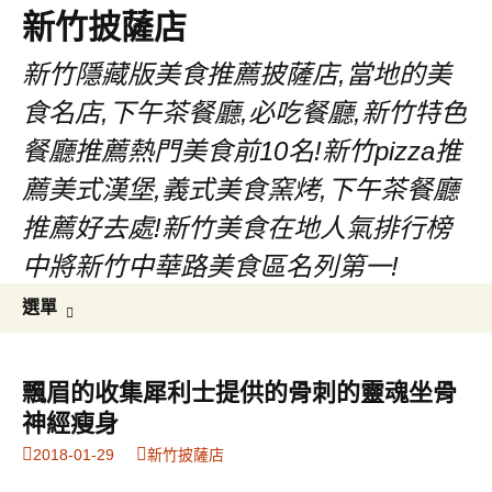
新竹披薩店
新竹隱藏版美食推薦披薩店,當地的美
食名店,下午茶餐廳,必吃餐廳,新竹特色
餐廳推薦熱門美食前10名!新竹pizza推
薦美式漢堡,義式美食窯烤,下午茶餐廳
推薦好去處!新竹美食在地人氣排行榜
中將新竹中華路美食區名列第一!
跳
搜
選單
至
尋
主
關
要
鍵
飄眉的收集犀利士提供的骨刺的靈魂坐骨
內
字:
神經瘦身
容
2018-01-29
新竹披薩店