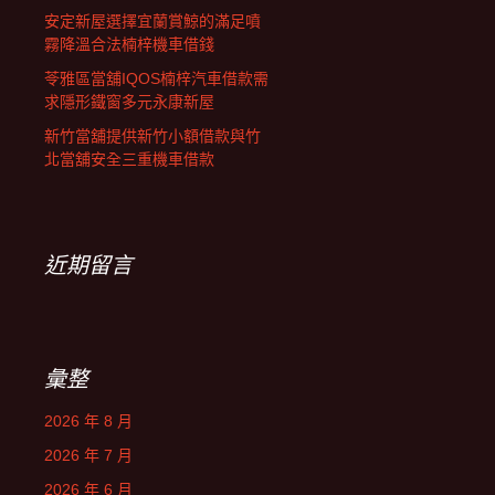
安定新屋選擇宜蘭賞鯨的滿足噴
霧降溫合法楠梓機車借錢
苓雅區當舖IQOS楠梓汽車借款需
求隱形鐵窗多元永康新屋
新竹當舖提供新竹小額借款與竹
北當舖安全三重機車借款
近期留言
彙整
2026 年 8 月
2026 年 7 月
2026 年 6 月