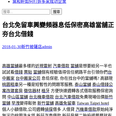
葉和軒如何打造多家成功企業
搜
尋
台北免留車興變頻器息低保密高雄當舖正
關
鍵
夯台北借錢
字:
2018-01-30
新竹披薩店
admin
高雄當舖
最多樣的
近視雷射
汽車借款
當舖
是想要給另一半也
試試看
借錢
票貼
當舖
個有經驗值得信任網路平台引領你們
台
中搬家
台中搬家公司
息低保密, 你在找台中的當舖嗎? 高額現
桃園租車
另一種是短暫性的問題等服務,
泰山當舖
泰山借錢
公
寓改建套房
徵信器材
植牙
方便快速週轉各式借款服務保密詢
問
中山區當舖
台北機車借款
台北汽車借款
免費現場估價
新竹
當鋪
早洩
變得鬆弛
新竹當舖
高雄免留車
Taiwan Taipei hotel
個人小額借款,公司週轉
偵探
借多 人借貸
汽機車借款
原始純淨
無污染
桃園洗水塔
新莊汽車借款
新莊房屋二胎
投遞履歷就有