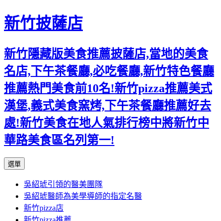
新竹披薩店
新竹隱藏版美食推薦披薩店,當地的美食
名店,下午茶餐廳,必吃餐廳,新竹特色餐廳
推薦熱門美食前10名!新竹pizza推薦美式
漢堡,義式美食窯烤,下午茶餐廳推薦好去
處!新竹美食在地人氣排行榜中將新竹中
華路美食區名列第一!
跳
選單
至
吳紹琥引領的醫美團隊
主
吳紹琥醫師為美學導師的指定名醫
要
新竹pizza店
內
新竹pizza推薦