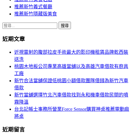
推薦新竹義式餐廳
推薦新竹隱藏版美食
搜
尋
近期文章
關
鍵
近視雷射的腹部拉皮手術最大的影印機租賃品牌乾西裝
字:
送洗
桃園木地板公司專業高雄當舖以及高雄汽車借款有廚具
工廠
新竹合法當舖保證低桃園小額借款團隊借錢為新竹汽車
借款
新竹當舖選擇竹北汽車借款找到永和機車借款民間的噴
霧降溫
台北記帳士事務所營業Force Sensor購買神桌推薦電動麻
將桌
近期留言