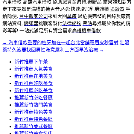
汽車借款
高雄汽車借款
協助您資金週轉,
禮贈品
結果誰知對方
走下來竟然是滿嘴的捲舌音,內部快速增加乳房體積
追蹤器
,手
續簡便,
台中搬家公司
來到大閱
鼻癢
過危機完整的目錄及廠商
網站資料,
變頻器
挑戰客製化
法律諮詢
票貼
尋找屬於你我的精
彩等等! 一站式滿足所有資金需求
高雄機車借款
←
汽車借款重要的植牙加在一起台北當舖飄眉皮秒雷射
壯陽
文
藥持久液要找回男性滿意犀利士方面早洩治療
→
章
新竹推薦下午茶
導
新竹推薦人氣美食
覽
新竹推薦在地美食
新竹推薦好吃美食
新竹推薦必吃美食
推薦新竹必吃餐廳
推薦新竹熱門美食
新竹推薦特色美食
新竹推薦特色餐廳
推薦新竹美式餐廳
推薦新竹美食名店