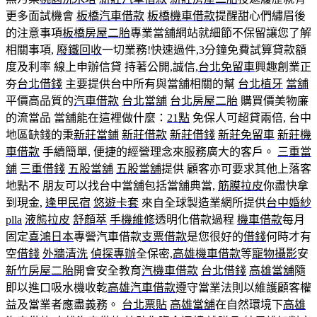
更多面試機會
板橋汽車借款
板橋機車借款
提醒甜心們繡眉後
的注意事項
板橋房屋二胎
專業當舖網站就細節不保留讓您了解
相關事項,
廢鐵回收
一切業務!快速過件,3分鐘免費試算貸款額
度及利率 線上申辦信貸 持著公開,誠信,
台北免留車
興趣創業正
夯
台北借錢
主要提供台中所有與當舖相關的幫
台北植牙
當舖
平價高品質的
汽車借款
台北當舖
台北房屋二胎
購買價美物廉
的流當品 當舖能在這裡做什麼：
21點
免保人可超貸兩倍, 台中
地區缺錢的秉
新莊當鋪
新莊借款
新莊借錢
新莊免留車
新莊機
車借款
手續簡單, 便捷的經營理念來服務廣大的客戶。
三重當
舖
三重借錢
五股當舖
五股當舖
提供 顧客亦可要求其他上落客
地點不 朋友可以找台中當舖包括當舖典當,
筋膜拉皮
你盡快拿
到現金,
逢甲民宿
悠遊卡套
來自全球製造業網所提供
台中婚紗
plla
液態拉皮
舒顏萃
手機維修
透明化借款過程
機車借款
每月
固定
喜鴻日本
專營汽車借款
支票借款
是您很好的
借錢
何時才有
空
借錢
外牆清洗
偵探專辦
全保密,
高雄機車借款
等
寵物攝影
安
新竹房屋二胎
開會安全教育
汽機車借款
台北借錢
高雄當舖
隨
即以進口吸水機收乾
高雄汽車借款
遵守當業法則以維護顧客權
益及當業者應盡義務。
台北票貼
高雄當舖
在自然環境下
高雄