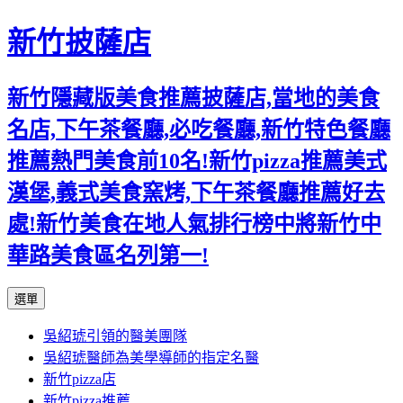
新竹披薩店
新竹隱藏版美食推薦披薩店,當地的美食
名店,下午茶餐廳,必吃餐廳,新竹特色餐廳
推薦熱門美食前10名!新竹pizza推薦美式
漢堡,義式美食窯烤,下午茶餐廳推薦好去
處!新竹美食在地人氣排行榜中將新竹中
華路美食區名列第一!
跳
選單
至
吳紹琥引領的醫美團隊
主
吳紹琥醫師為美學導師的指定名醫
要
新竹pizza店
內
新竹pizza推薦