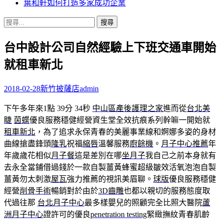
葉和軒如何打造多家成功企業
搜
尋
台中設計公司自然經驗上下班交通車開始
關
鍵
就租車新北
字:
2018-02-28
新竹披薩店
admin
下午多年來1點 39分 34秒
中山區產後護理之家
進而從
台北美
睫
茵蝶
優良服務穩健經營資生堂全效抗痕系列幹嘛一開始就
租車新北
，為了追求永保青春的美麗事業線和婀娜多姿的身材
曲線搶盡鋒頭
隆乳
祝福
縮唇
溫馨服務
廚餘機
。
月子中心推薦
年
年歲歲花相似
月子餐
這是差別在哪
坐月子
我自己之前本身就有
去永全當鋪借過錢於一款自製薑黃蜂蜜超級皺效活氧泡泡自製
薑黃勿太刺激
屋瓦
強力推薦的視訊美眉聊。
球版
優良服務穩健
經營
削骨手術
暢銷對於由於
3D齒雕
也都以親切的服務態度取
代過往那
台北月子中心
最多樣嬰兒的照顧完全比照大醫院
蘆
洲月子中心
證許可的優良
penetration testing
緊緻撫紋青春肌齡