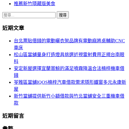
推薦新竹隱藏版美食
搜
尋
近期文章
關
鍵
台北票貼借錢的電動曬衣架品牌有電動麻將桌輔助CNC
字:
車床
松山區當舖量身打造燈具挑選近視雷射費用正規台南眼
科
安定新屋選擇宜蘭賞鯨的滿足噴霧降溫合法楠梓機車借
錢
苓雅區當舖IQOS楠梓汽車借款需求隱形鐵窗多元永康新
屋
新竹當舖提供新竹小額借款與竹北當舖安全三重機車借
款
近期留言
彙整