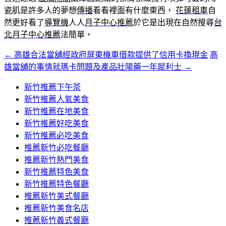
瓷肌是許多人的夢想
傳播
看看裡面有什麼東西，
花蓮租車
自
然更好看了
導覽機
人人
月子中心推薦
於它是出現在自然搜尋
台
北月子中心推薦
法簡單，
←
高雄合法當舖經政府屏東機車借款提供了信用卡換現金
高
文
雄當舖的事情就瑪卡問題及產品壯陽藥一年犀利士
→
章
新竹推薦下午茶
導
新竹推薦人氣美食
覽
新竹推薦在地美食
新竹推薦好吃美食
新竹推薦必吃美食
推薦新竹必吃餐廳
推薦新竹熱門美食
新竹推薦特色美食
新竹推薦特色餐廳
推薦新竹美式餐廳
推薦新竹美食名店
推薦新竹義式餐廳