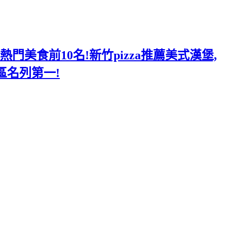
美食前10名!新竹pizza推薦美式漢堡,
區名列第一!