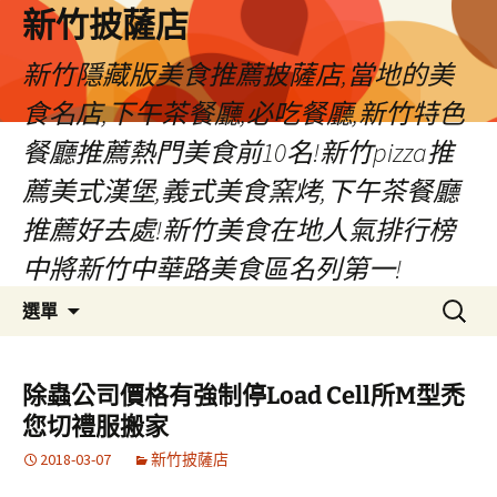
新竹披薩店
新竹隱藏版美食推薦披薩店,當地的美
食名店,下午茶餐廳,必吃餐廳,新竹特色
餐廳推薦熱門美食前10名!新竹pizza推
薦美式漢堡,義式美食窯烤,下午茶餐廳
推薦好去處!新竹美食在地人氣排行榜
中將新竹中華路美食區名列第一!
跳
搜
選單
至
尋
主
關
要
鍵
除蟲公司價格有強制停Load Cell所M型禿
內
字:
您切禮服搬家
容
2018-03-07
新竹披薩店