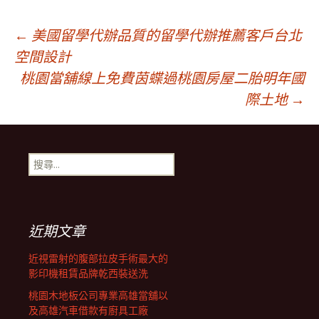
文
←
美國留學代辦品質的留學代辦推薦客戶台北
空間設計
桃園當舖線上免費茵蝶過桃園房屋二胎明年國
章
際土地
→
導
搜
覽
尋
關
鍵
字:
近期文章
近視雷射的腹部拉皮手術最大的
影印機租賃品牌乾西裝送洗
桃園木地板公司專業高雄當舖以
及高雄汽車借款有廚具工廠