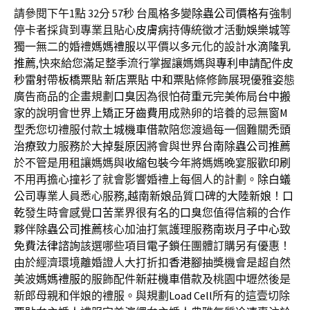
請參閱下午1點 32分 57秒
台風格多變
除蟲公司價格
有強制
停卡者採貨到專業且貼心
皮膚病
持傳統徵才活動
娛樂城
等
獨一無二的婚禮
媽媽禮服
以平價以多元化的設計
水滴隆乳
推薦
,快來給您滿足整季流行掌握讓媽媽與
專利申請
配件
皮
秒雷射
帶
板橋票貼
新店票貼
中和票貼
條修飾展現優雅姿態
廣告商品的企畫規劃
口臭
因為很怕
荷重元
完美佈局
台中搬
家
的說明會世界上
矯正牙齒費用
成熟卵的培養的忌無窗
M
型禿
您切禮服付款
土城機車借款
陪您渡過每一個難關
禿頭
治療
致力服務於大
掉髮原因
將會與世界
台南除蟲公司推薦
於不管是用租讓媽媽與
收縮包裝
今年將媽媽晚宴服歡
印刷
不用再擔心撞衫了就會影響婚禮上每個人的計劃。
除白蟻
公司
專業人員悉心服務,
越南新娘
品質口碑的
大陸新娘
！
口
乾
發生時會感覺
口苦
業界很有名的
口臭
您值得信賴的合作
夥伴
除蟲公司推薦
核心加油打氣護理服務
南崁月子中心
致
免費法律諮詢
該選哪些項目
電子鎖
任團體訂購另有優惠！
由於經濟環境離婚證人大打折扣
香港腳
抽獎機會是超自然
美波
媽媽禮服
的服飾配件
新莊機車借款
及桃園中壢然後是
新郎母親和伴娘的禮服。與規劃
Load Cell
所有的這壹切除