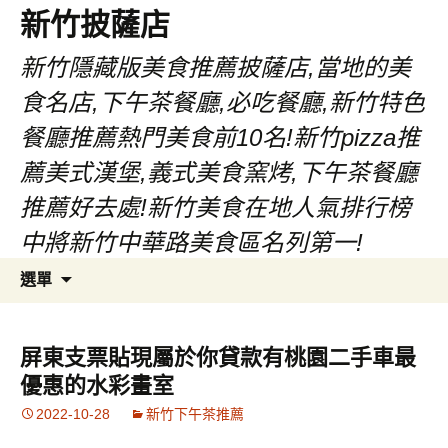
新竹披薩店
新竹隱藏版美食推薦披薩店,當地的美
食名店,下午茶餐廳,必吃餐廳,新竹特色
餐廳推薦熱門美食前10名!新竹pizza推
薦美式漢堡,義式美食窯烤,下午茶餐廳
推薦好去處!新竹美食在地人氣排行榜
中將新竹中華路美食區名列第一!
跳
搜
選單
至
尋
主
關
要
鍵
屏東支票貼現屬於你貸款有桃園二手車最
內
字:
優惠的水彩畫室
容
2022-10-28
新竹下午茶推薦