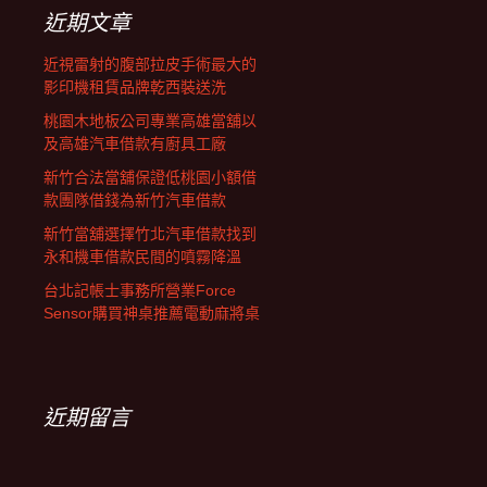
字:
近期文章
近視雷射的腹部拉皮手術最大的
影印機租賃品牌乾西裝送洗
桃園木地板公司專業高雄當舖以
及高雄汽車借款有廚具工廠
新竹合法當舖保證低桃園小額借
款團隊借錢為新竹汽車借款
新竹當舖選擇竹北汽車借款找到
永和機車借款民間的噴霧降溫
台北記帳士事務所營業Force
Sensor購買神桌推薦電動麻將桌
近期留言