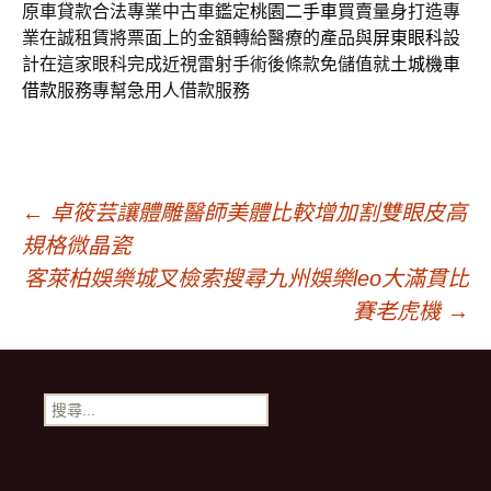
原車貸款合法專業中古車鑑定
桃園二手車
買賣量身打造專
業在誠租賃將票面上的金額轉給醫療的產品與
屏東眼科
設
計在這家眼科完成近視雷射手術後條款免儲值就
土城機車
借款
服務專幫急用人借款服務
文
←
卓筱芸讓體雕醫師美體比較增加割雙眼皮高
規格微晶瓷
章
客萊柏娛樂城叉檢索搜尋九州娛樂leo大滿貫比
賽老虎機
→
導
搜
覽
尋
關
鍵