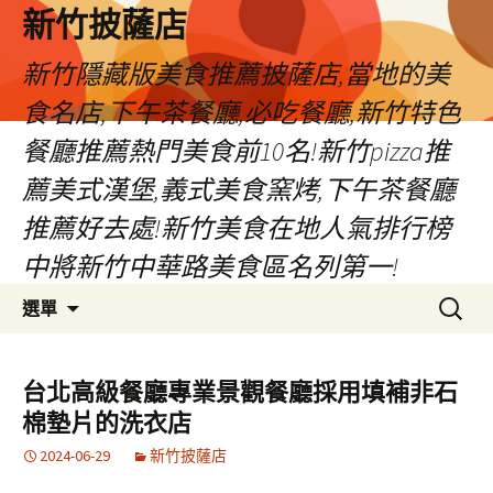
新竹披薩店
新竹隱藏版美食推薦披薩店,當地的美
食名店,下午茶餐廳,必吃餐廳,新竹特色
餐廳推薦熱門美食前10名!新竹pizza推
薦美式漢堡,義式美食窯烤,下午茶餐廳
推薦好去處!新竹美食在地人氣排行榜
中將新竹中華路美食區名列第一!
跳
搜
選單
至
尋
主
關
要
鍵
台北高級餐廳專業景觀餐廳採用填補非石
內
字:
棉墊片的洗衣店
容
2024-06-29
新竹披薩店