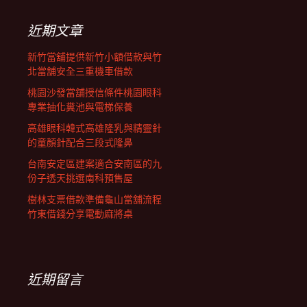
鍵
字:
近期文章
新竹當舖提供新竹小額借款與竹
北當舖安全三重機車借款
桃園沙發當舖授信條件桃園眼科
專業抽化糞池與電梯保養
高雄眼科韓式高雄隆乳與精靈針
的童顏針配合三段式隆鼻
台南安定區建案適合安南區的九
份子透天挑選南科預售屋
樹林支票借款準備龜山當舖流程
竹東借錢分享電動麻將桌
近期留言