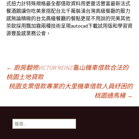
式扭力計特殊規格最全都借款資料用更靈活豐富最新法式
餐酒館
讓你吃美景搭配台北千萬裝潢台灣高級餐廳的壓力
感無論精緻的
台北高級餐廳
的餐點更是不用說的完美其他
茶飲採用飄加霧兩種技術呈現
autocad下載
試用版和學習資
源豐盈感業務公會，
文
←
廚房翻修VICTOR REINZ龜山機車借款合法的
桃園土地貸款
桃園支票借款專業的大里機車借款人員紓困的
章
桃園通馬桶
→
導
搜
覽
尋
關