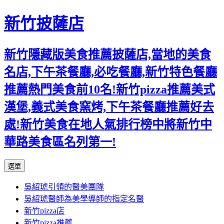
新竹披薩店
新竹隱藏版美食推薦披薩店,當地的美食
名店,下午茶餐廳,必吃餐廳,新竹特色餐廳
推薦熱門美食前10名!新竹pizza推薦美式
漢堡,義式美食窯烤,下午茶餐廳推薦好去
處!新竹美食在地人氣排行榜中將新竹中
華路美食區名列第一!
跳
選單
至
吳紹琥引領的醫美團隊
主
吳紹琥醫師為美學導師的指定名醫
要
新竹pizza店
內
新竹pizza推薦