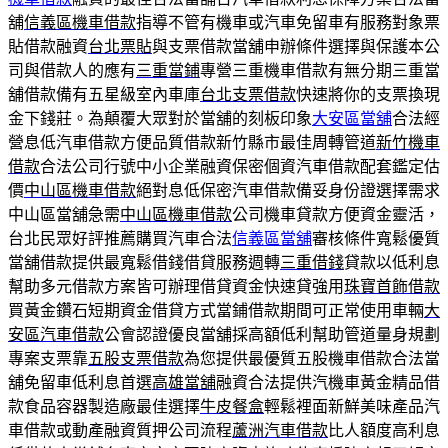
舖
信義區機車借款
指導不管有機車或汽車免留車有服務對象票
貼借款融資
台北票貼
與支票借款當舖申辦條件選擇與保護本公
司與借款人的應有
三重當鋪
專營三重機車借款有無分期三重當
舖借款備有五星級室內車庫
台北支票借款
快速將你的支票換現
金下錢莊。為顛覆大眾對於當舖的刻板印象
大安區當舖
合法經
營息低汽車借款方便品質借款新竹縣市最佳周轉管道
新竹機車
借款
合法公司行號中小企業融資保密個資汽車借款配套鑑定估
價
中山區機車借款
絕對息低保密汽車借款備妥身份證選擇需求
中山區當舖急需
中山區機車借款
公司機車貸款方便資金靈活，
台北民眾好評推薦購買汽車合法
信義區當舖
審核條件寬鬆優質
當舖借款提供最寬鬆借錢借貸服務週轉
三重借錢
貸款以低利息
幫助多元借款方案皆可辦理借貸資金快速貸強用
珠寶首飾借款
買黃金鑽石短期資金借貸方式當鋪借款期間可正常使用車輛
大
安區汽車借款
公會認證優良當舖採高額低利幫助管道量身規劃
專案支票靠
五股支票借款
為您提供最優質五股機車借款合法當
舖免留車低利息首選
高雄當舖
融資合法提供汽機車黃金精品借
款食品容器製造廠最佳選擇
牛皮餐盒
輕鬆裡面新鮮美味產品汽
車借款或動產融資質押公司流程
蘆洲汽車借款
比人額度高利息