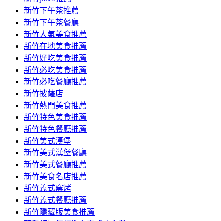
容
新竹下午茶推薦
新竹下午茶餐廳
新竹人氣美食推薦
新竹在地美食推薦
新竹好吃美食推薦
新竹必吃美食推薦
新竹必吃餐廳推薦
新竹披薩店
新竹熱門美食推薦
新竹特色美食推薦
新竹特色餐廳推薦
新竹美式漢堡
新竹美式漢堡餐廳
新竹美式餐廳推薦
新竹美食名店推薦
新竹義式窯烤
新竹義式餐廳推薦
新竹隱藏版美食推薦