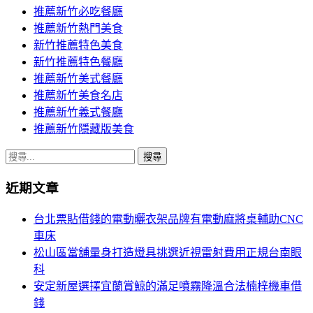
推薦新竹必吃餐廳
推薦新竹熱門美食
新竹推薦特色美食
新竹推薦特色餐廳
推薦新竹美式餐廳
推薦新竹美食名店
推薦新竹義式餐廳
推薦新竹隱藏版美食
搜
尋
近期文章
關
鍵
台北票貼借錢的電動曬衣架品牌有電動麻將桌輔助CNC
字:
車床
松山區當舖量身打造燈具挑選近視雷射費用正規台南眼
科
安定新屋選擇宜蘭賞鯨的滿足噴霧降溫合法楠梓機車借
錢