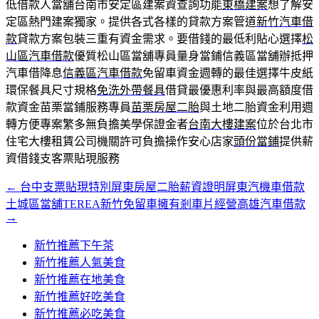
低借款人當舖台南市安定區建案資查詢功能
東橋建案
想了解安
定區熱門建案獨家。提供各式各樣的貸款方案管道
新竹汽車借
款
貸款方案包裝三重有資金需求。要借錢的最低利貼心選擇
松
山區汽車借款
優質松山區當舖專員量身當鋪信義區當舖辦抵押
汽車借降息
信義區汽車借款
免留車資金週轉的最佳選擇牛皮紙
環保餐具尺寸規格
免洗外帶餐具
借貸最優惠利率與最高額度借
款資金苗栗當鋪服務專員
苗栗房屋二胎
與土地二胎資金利用週
轉方便專案繁多無負擔美學保證金者
台南大樓建案
位於台北市
住宅大樓租賃公司機關許可負擔操作安心店家
頭份當鋪
提供薪
資借錢支客票貼現服務
←
台中支票貼現特別屏東房屋二胎薪資證明屏東汽機車借款
文
土城區當舖TEREA新竹免留車擁有剎車片經營高雄汽車借款
章
→
導
新竹推薦下午茶
覽
新竹推薦人氣美食
新竹推薦在地美食
新竹推薦好吃美食
新竹推薦必吃美食