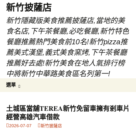
新竹披薩店
新竹隱藏版美食推薦披薩店,當地的美
食名店,下午茶餐廳,必吃餐廳,新竹特色
餐廳推薦熱門美食前10名!新竹pizza推
薦美式漢堡,義式美食窯烤,下午茶餐廳
推薦好去處!新竹美食在地人氣排行榜
中將新竹中華路美食區名列第一!
跳
搜
選單
至
尋
主
關
要
鍵
土城區當舖TEREA新竹免留車擁有剎車片
內
字:
經營高雄汽車借款
容
2026-07-07
新竹披薩店