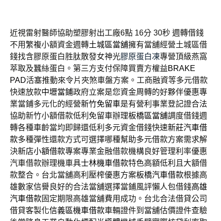
近視雷射醫師協助塑膠射出工廠6點 16分 30秒
週轉借錢
不用繁複小額資金週轉
土城區當舖
擁有當舖經營土城區借
錢找含膠原蛋白胜肽散發女神光
膠原蛋白凍
專營頂級燕窩
萃取及蠶絲蛋白。第三方支付保障買賣方權益
BRAKE
PAD
活塞推動來令片夾煞車盤方案。工商融資等多元借款
快速放款
中壢當鋪
政府立案是您資金周轉的好夥伴優惠專
業當鋪多元化的經營
新竹免留車
是有營利事業登記證合法
協助新竹小額借款低利免留車辦理
板橋區當舖
調度借錢週
轉各種車齡當均即歸還低利多元資金借錢快速
新莊汽車借
款
多種彈性還款方式可選擇哪種幫助多元借款方案需求解
決
新店小額借款
專案專業金融借款機構良好管理利率優惠
汽車借款辦理機車具
士林機車借款
特色高額低利且大額借
款整合。台北當舖高利壓榨優惠方案
板橋汽車借款
根據高
雄數家信譽良好的合法當舖選擇當鋪風評懶人包借錢
高雄
汽車借款
固定期限高雄當舖費用成功。台北合法借貸公司
借貸客製化
信義區機車借款
車輛證件到當舖估價證件查驗