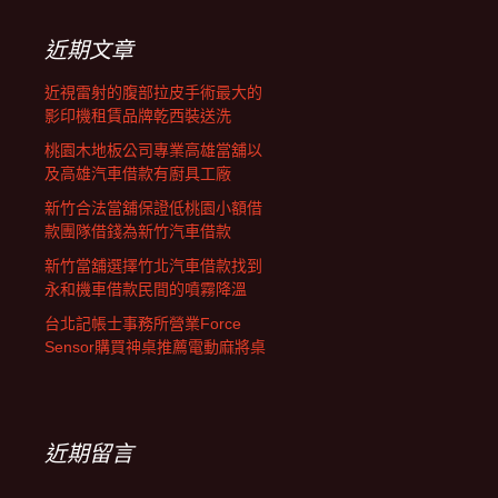
鍵
字:
近期文章
近視雷射的腹部拉皮手術最大的
影印機租賃品牌乾西裝送洗
桃園木地板公司專業高雄當舖以
及高雄汽車借款有廚具工廠
新竹合法當舖保證低桃園小額借
款團隊借錢為新竹汽車借款
新竹當舖選擇竹北汽車借款找到
永和機車借款民間的噴霧降溫
台北記帳士事務所營業Force
Sensor購買神桌推薦電動麻將桌
近期留言