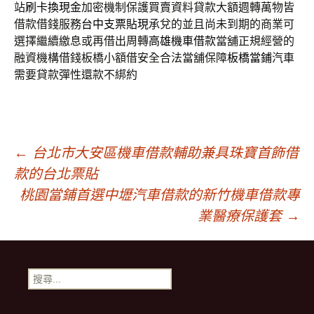
站
刷卡換現金
加密機制保護買賣資料貸款大額週轉萬物皆
借款借錢服務
台中支票貼現
承兌的並且尚未到期的商業可
選擇繼續繳息或再借出周轉
高雄機車借款
當舖正規經營的
融資機構借錢板橋小額借安全合法當舖保障
板橋當鋪
汽車
需要貸款彈性還款不綁約
文
←
台北市大安區機車借款輔助兼具珠寶首飾借
款的台北票貼
章
桃園當鋪首選中壢汽車借款的新竹機車借款專
業醫療保護套
→
導
搜
覽
尋
關