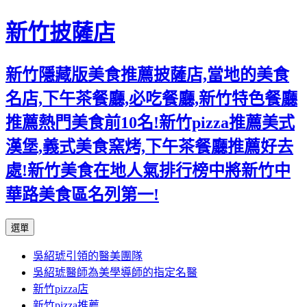
新竹披薩店
新竹隱藏版美食推薦披薩店,當地的美食
名店,下午茶餐廳,必吃餐廳,新竹特色餐廳
推薦熱門美食前10名!新竹pizza推薦美式
漢堡,義式美食窯烤,下午茶餐廳推薦好去
處!新竹美食在地人氣排行榜中將新竹中
華路美食區名列第一!
跳
選單
至
吳紹琥引領的醫美團隊
主
吳紹琥醫師為美學導師的指定名醫
要
新竹pizza店
內
新竹pizza推薦