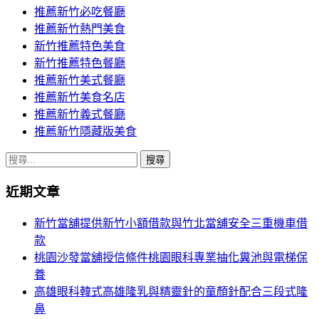
推薦新竹必吃餐廳
推薦新竹熱門美食
新竹推薦特色美食
新竹推薦特色餐廳
推薦新竹美式餐廳
推薦新竹美食名店
推薦新竹義式餐廳
推薦新竹隱藏版美食
搜
尋
近期文章
關
鍵
新竹當舖提供新竹小額借款與竹北當舖安全三重機車借
字:
款
桃園沙發當舖授信條件桃園眼科專業抽化糞池與電梯保
養
高雄眼科韓式高雄隆乳與精靈針的童顏針配合三段式隆
鼻