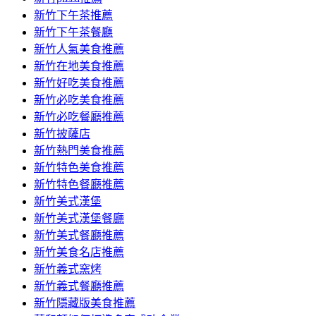
容
新竹下午茶推薦
新竹下午茶餐廳
新竹人氣美食推薦
新竹在地美食推薦
新竹好吃美食推薦
新竹必吃美食推薦
新竹必吃餐廳推薦
新竹披薩店
新竹熱門美食推薦
新竹特色美食推薦
新竹特色餐廳推薦
新竹美式漢堡
新竹美式漢堡餐廳
新竹美式餐廳推薦
新竹美食名店推薦
新竹義式窯烤
新竹義式餐廳推薦
新竹隱藏版美食推薦