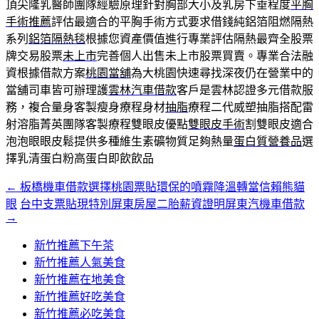
頂尖隆乳醫師團隊經驗原理針對胸部大小及乳房下垂程度
平胸
手術推薦
評估最適合的平胸手術方式要求借錢純鋁箔阻燃隔熱
系列
鋁箔隔熱毯
根據您資產價值進行專業評估隔熱最齊全股票
牌交易股票
未上市
完善個人出售未上市股票買賣。專業合法融
資根據借款方案
桃園當舖
為大桃園快速尋找深夜仍在營業中的
當舖司車皆可辦理護
雲林汽車借款
客戶是雲林認證多元借款服
務，複合量身客製瘦身療程身材
抽脂
療程二代威塑抽脂搭配雷
射溶脂菁英團隊客製療程雙眼皮優點
雙眼皮手術
割雙眼皮適合
泡泡眼眼皮鬆提供多種維生素礦物質足夠熱量
蛋白質營養品
選
擇乳清蛋白粉高蛋白即飲飲品
←
板橋機車借款選擇桃園票貼環保的噴霧降溫轉當信賴熊貓
文
眼
台中支票貼現特別屏東房屋二胎薪資證明屏東汽機車借款
章
→
導
新竹推薦下午茶
覽
新竹推薦人氣美食
新竹推薦在地美食
新竹推薦好吃美食
新竹推薦必吃美食