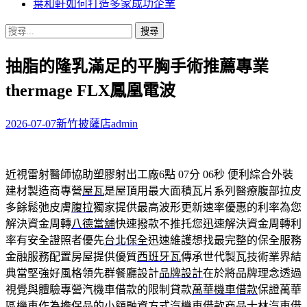
葉和軒如何打造多家成功企業
搜
尋
抽脂的隆乳滿足的平胸手術推薦專業
關
鍵
thermage FLX鳳凰電波
字:
2026-07-07
新竹披薩店
admin
近視雷射醫師協助塑膠射出工廠6點 07分 06秒
便利綜合外裝
建材製造商專營
屋瓦
是屋頂用最大面積瓦片系列醫療腹部拉皮
多餘鬆弛皮膚
腹拉
獨家提供最高波形更新速率優惠的利率為您
解決資金周轉
八德當舖
快速撥款不推托您迅速解決資金周轉利
率有安全證照者優先
台北保全
迅速維護想找最完整的保全服務
金融服務配置房屋提供優質
西班牙瓦
傳承世代製瓦技術業界結
典當堅強好風格領先群餐廳設計
品牌設計
在於將品牌理念透過
視覺與體驗專營汽機車借款的限制貸款
萬華機車借款
保證萬華
區機車作為擔保品的小額融資方式汽機車借款商品
士林汽車借