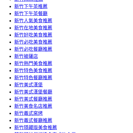
容
新竹下午茶推薦
新竹下午茶餐廳
新竹人氣美食推薦
新竹在地美食推薦
新竹好吃美食推薦
新竹必吃美食推薦
新竹必吃餐廳推薦
新竹披薩店
新竹熱門美食推薦
新竹特色美食推薦
新竹特色餐廳推薦
新竹美式漢堡
新竹美式漢堡餐廳
新竹美式餐廳推薦
新竹美食名店推薦
新竹義式窯烤
新竹義式餐廳推薦
新竹隱藏版美食推薦