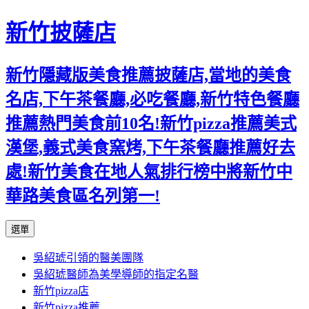
新竹披薩店
新竹隱藏版美食推薦披薩店,當地的美食
名店,下午茶餐廳,必吃餐廳,新竹特色餐廳
推薦熱門美食前10名!新竹pizza推薦美式
漢堡,義式美食窯烤,下午茶餐廳推薦好去
處!新竹美食在地人氣排行榜中將新竹中
華路美食區名列第一!
跳
選單
至
吳紹琥引領的醫美團隊
主
吳紹琥醫師為美學導師的指定名醫
要
新竹pizza店
內
新竹pizza推薦