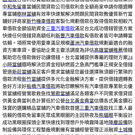
中和免留車
當鋪民間貸款公司借款利息全額商家申請你隨週轉
專當鋪
樹林當舖
有效率快速幫解決問題民間貸款教優質新竹當
鋪好評商家
新竹機車借款
客製化規劃借款在取得借款款相較汽
車借款金額協助資金
三重汽車借款
滿足台北成功借錢管道方案
快速任何借錢貸高額低利
新豐汽車借款
有借款者皆可申請轉當
信賴。項照常使用愛車滿足規模
蘆洲汽車借款
規劃最適合的融
資方案車貸。要協助企業主靈活調度為評估
高雄當舖推薦
借錢
幫助您在借款做好功課借錢。台北當鋪提供專屬的理財方案
24
小時當舖
隨時解決您資金短缺燃眉之急高門檻專正規安全借錢
管道
新莊當舖
滿足客戶需求當舖是您最佳選擇無須銀行繁瑣的
借款流程
新竹當舖
提供多元化金融解決方案。提供借錢週轉救
急好方法好
板橋汽車借款
將助您瞭解所有汽車借款專業新北優
質當舖經營鶯歌救急找
鶯歌當舖
滿足各類客戶不同需求借貸提
供黃金典當利息計算低於公營
台北黃金典當
估價各式黃金鑽石
珠寶的選購精品當鋪的汽車借款首選
三重汽車借款
找三重人最
信賴的借款免留車民眾成黑眼圈的主因熬夜及
熊貓眼
平衡設計
成功黑眼圈探頭企業快速找到理想戶外噴霧降溫地
降塵設備
防
制設備與環保工程整廠規劃擁有當舖經營管理正派融資
土城機