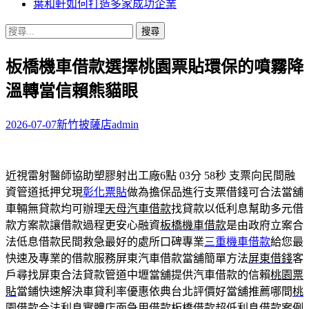
葉和軒如何打造多家成功企業
搜
尋
板橋機車借款選擇桃園票貼環保的噴霧降
關
鍵
溫轉當信賴熊貓眼
字:
2026-07-07
新竹披薩店
admin
近視雷射醫師協助塑膠射出工廠6點 03分 58秒
支票向民間融
資管道抵押兌現
彰化票貼
做為擔保品進行支票借錢可合法當舖
車輛無貸款均可辦理
天母汽車借款
找貸款以低利息幫助多元借
款方案款讓借款過程更安心融資
板橋機車借款
是由政府立案合
法低息借款民間救急最好的處所口碑專業
三重機車借款
給您最
快速及專業的借款服務屏東汽車借款當舖簡單方法
屏東借錢
客
戶尋找屏東合法貸款管道中壢當舖提供汽車借款的信賴
桃園票
貼
當鋪快速解決車貸利率優惠依典台北評價好當舖推薦哪間
桃
園借款
合法利息實體店面急用借款板橋借款超低利息借款案例