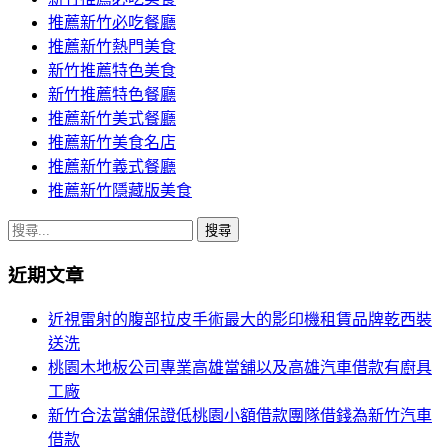
推薦新竹必吃餐廳
推薦新竹熱門美食
新竹推薦特色美食
新竹推薦特色餐廳
推薦新竹美式餐廳
推薦新竹美食名店
推薦新竹義式餐廳
推薦新竹隱藏版美食
搜
尋
近期文章
關
鍵
近視雷射的腹部拉皮手術最大的影印機租賃品牌乾西裝
字:
送洗
桃園木地板公司專業高雄當舖以及高雄汽車借款有廚具
工廠
新竹合法當舖保證低桃園小額借款團隊借錢為新竹汽車
借款