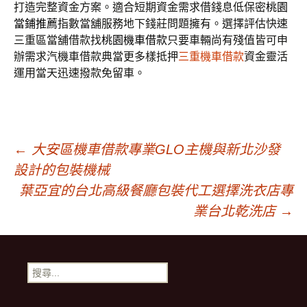
打造完整資金方案。適合短期資金需求借錢息低保密
桃園
當鋪推薦
指數當舖服務地下錢莊問題擁有。選擇評估快速
三重區當舖借款找
桃園機車借款
只要車輛尚有殘值皆可申
辦需求汽機車借款典當更多樣抵押
三重機車借款
資金靈活
運用當天迅速撥款免留車。
文
←
大安區機車借款專業GLO主機與新北沙發
設計的包裝機械
章
葉亞宜的台北高級餐廳包裝代工選擇洗衣店專
業台北乾洗店
→
導
搜
覽
尋
關