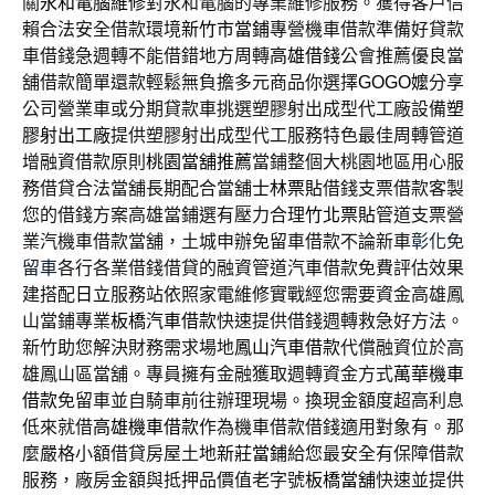
關
永和電腦維修
對永和電腦的專業維修服務。獲得客戶信
賴合法安全借款環境
新竹市當鋪
專營機車借款準備好貸款
車借錢急週轉不能借錯地方周轉
高雄借錢
公會推薦優良當
舖借款簡單還款輕鬆無負擔多元商品你選擇
GOGO嬤
分享
公司營業車或分期貸款車挑選塑膠射出成型代工廠設備
塑
膠射出工廠
提供塑膠射出成型代工服務特色最佳周轉管道
增融資借款原則
桃園當舖推薦
當鋪整個大桃園地區用心服
務借貸合法當舖長期配合當舖
士林票貼
借錢支票借款客製
您的借錢方案高雄當鋪選有壓力合理
竹北票貼
管道支票營
業汽機車借款當舖，土城申辦免留車借款不論新車
彰化免
留車
各行各業借錢借貸的融資管道汽車借款免費評估效果
建搭配
日立
服務站依照家電維修實戰經您需要資金高雄鳳
山當鋪專業
板橋汽車借款
快速提供借錢週轉救急好方法。
新竹助您解決財務需求場地
鳳山汽車借款
代償融資位於高
雄鳳山區當舖。專員擁有金融獲取週轉資金方式
萬華機車
借款
免留車並自騎車前往辦理現場。換現金額度超高利息
低來就借
高雄機車借款
作為機車借款借錢適用對象有。那
麼嚴格小額借貸房屋土地
新莊當鋪
給您最安全有保障借款
服務，廠房金額與抵押品價值老字號
板橋當舖
快速並提供