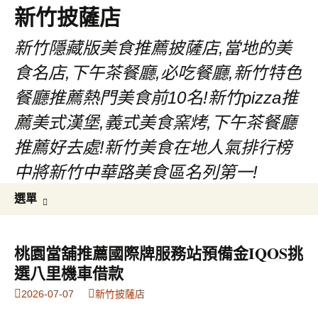
新竹披薩店
新竹隱藏版美食推薦披薩店,當地的美
食名店,下午茶餐廳,必吃餐廳,新竹特色
餐廳推薦熱門美食前10名!新竹pizza推
薦美式漢堡,義式美食窯烤,下午茶餐廳
推薦好去處!新竹美食在地人氣排行榜
中將新竹中華路美食區名列第一!
跳
搜
選單
至
尋
主
關
要
鍵
桃園當舖推薦國際牌服務站預備金IQOS挑
內
字:
選八里機車借款
容
2026-07-07
新竹披薩店