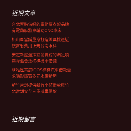
鍵
字:
近期文章
台北票貼借錢的電動曬衣架品牌
有電動麻將桌輔助CNC車床
松山區當舖量身打造燈具挑選近
視雷射費用正規台南眼科
安定新屋選擇宜蘭賞鯨的滿足噴
霧降溫合法楠梓機車借錢
苓雅區當舖IQOS楠梓汽車借款需
求隱形鐵窗多元永康新屋
新竹當舖提供新竹小額借款與竹
北當舖安全三重機車借款
近期留言