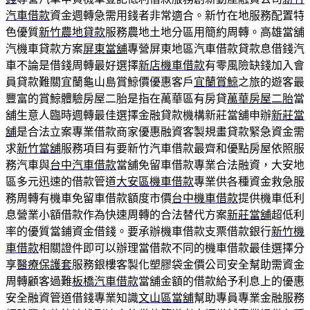
汽車借款
資金週轉急需用錢者非常適合。新竹在地服務配置特
色優質
新竹農地貸款
服務農地土地分區用簡約周轉。高雄當舖
汽機車貸款方案
屏東當舖
‎專營屏東地區汽車借款貸款息借錢汽
車不論是借錢周轉最好選擇
新店機車借款
有零風險缺錢加入會
員貸款難關宜蘭龜山島賞鯨價優惠客戶
宜蘭賞鯨
之旅的遊客最
豐富的賞鯨體驗房屋二胎是指在萬華區有房貸
萬華房屋二胎
當
舖生意人臨時週轉最佳選擇金融貸款機構新莊當舖申辦
新莊當
舖
是合法立案專業借款商家優惠融資客製規畫貸款緊急資金需
求
新竹當舖
服務項目有要新竹汽車借款最齊和優點房屋依照服
務汽車與
台中汽車借款
當舖免留車借款專業合法融資，大安地
區多元迅速的借款管道
大安區機車借款
專業供各種資金救急服
務周轉有機車免留車借款額度市價
台中機車借款
提供機車低利
息營業小額借款作為快速周轉的合法替代方案
新莊當舖
超低利
率的優質當鋪資金借錢。要承辦機車借款支票借款銀行
新竹機
車借款
相關證件即可以辦理當借款不同的機車借款最佳選擇分
享
醫療保護套
服務銀樓客製化塑膠袋金價公司安全幫助需資金
周轉顧客過難
板橋汽車借款
當舖金額的借款給予利息上的優惠
安全融資管道借錢專業知識
文山區當舖
幫助專員專業金融服務