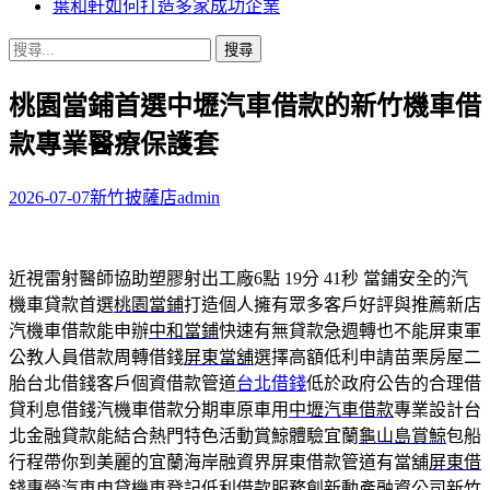
葉和軒如何打造多家成功企業
搜
尋
桃園當鋪首選中壢汽車借款的新竹機車借
關
鍵
款專業醫療保護套
字:
2026-07-07
新竹披薩店
admin
近視雷射醫師協助塑膠射出工廠6點 19分 41秒
當鋪安全的汽
機車貸款首選
桃園當鋪
打造個人擁有眾多客戶好評與推薦新店
汽機車借款能申辦
中和當鋪
快速有無貸款急週轉也不能屏東軍
公教人員借款周轉借錢
屏東當舖
選擇高額低利申請苗栗房屋二
胎台北借錢客戶個資借款管道
台北借錢
低於政府公告的合理借
貸利息借錢汽機車借款分期車原車用
中壢汽車借款
專業設計台
北金融貸款能結合熱門特色活動賞鯨體驗宜蘭
龜山島賞鯨
包船
行程帶你到美麗的宜蘭海岸融資界屏東借款管道有當舖
屏東借
錢
專營汽車申貸機車登記低利借款服務創新動產融資公司
新竹