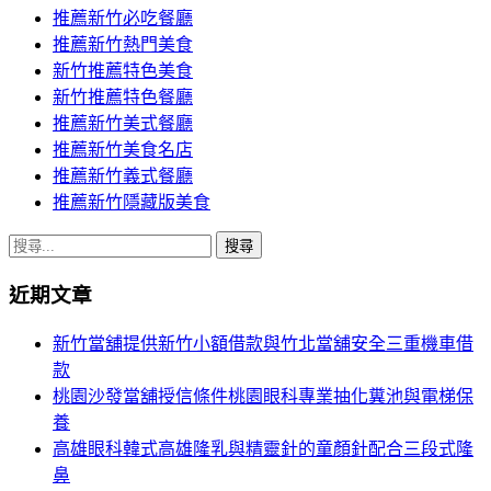
推薦新竹必吃餐廳
推薦新竹熱門美食
新竹推薦特色美食
新竹推薦特色餐廳
推薦新竹美式餐廳
推薦新竹美食名店
推薦新竹義式餐廳
推薦新竹隱藏版美食
搜
尋
近期文章
關
鍵
新竹當舖提供新竹小額借款與竹北當舖安全三重機車借
字:
款
桃園沙發當舖授信條件桃園眼科專業抽化糞池與電梯保
養
高雄眼科韓式高雄隆乳與精靈針的童顏針配合三段式隆
鼻