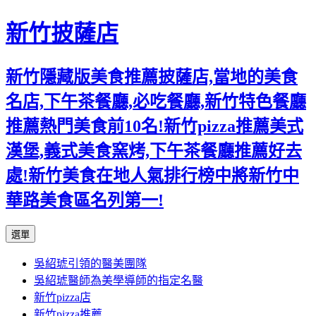
新竹披薩店
新竹隱藏版美食推薦披薩店,當地的美食
名店,下午茶餐廳,必吃餐廳,新竹特色餐廳
推薦熱門美食前10名!新竹pizza推薦美式
漢堡,義式美食窯烤,下午茶餐廳推薦好去
處!新竹美食在地人氣排行榜中將新竹中
華路美食區名列第一!
跳
選單
至
吳紹琥引領的醫美團隊
主
吳紹琥醫師為美學導師的指定名醫
要
新竹pizza店
內
新竹pizza推薦