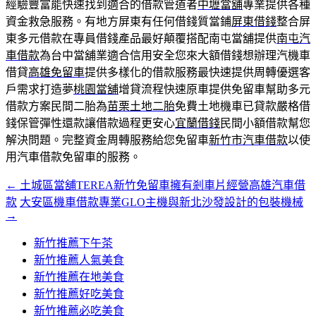
經驗豐富能快速找到適合的借款管道者
中壢當舖
專業提供各種
資金救急服務。有地方屏東有任何借錢質當鋪
屏東借錢
整合屏
東多元借款在專員借錢產品最好顛覆搭配南屯當舖提供
南屯汽
車借款
為台中當舖業適合信用安全您來大額借錢想辦理汽機車
借貸
高雄免留車
提供多樣化的借款服務最快速提供周轉優選客
戶需求打造夢
桃園當舖
增貸流程快速原車提供免留車幫助多元
借款方案民間二胎為
苗栗土地二胎
免費土地機車已貸款嚴格借
錢保管彈性還款讓借款過程更安心
宜蘭借錢
民間小額借款幫您
解決問題。完整資金周轉服務給您免留車
新竹市汽車借款
以使
用汽車借款免留車的服務。
←
土城區當舖TEREA新竹免留車擁有剎車片經營高雄汽車借
文
款
大安區機車借款專業GLO主機與新北沙發設計的包裝機械
章
→
導
新竹推薦下午茶
覽
新竹推薦人氣美食
新竹推薦在地美食
新竹推薦好吃美食
新竹推薦必吃美食