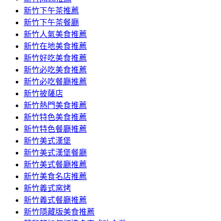
容
新竹下午茶推薦
新竹下午茶餐廳
新竹人氣美食推薦
新竹在地美食推薦
新竹好吃美食推薦
新竹必吃美食推薦
新竹必吃餐廳推薦
新竹披薩店
新竹熱門美食推薦
新竹特色美食推薦
新竹特色餐廳推薦
新竹美式漢堡
新竹美式漢堡餐廳
新竹美式餐廳推薦
新竹美食名店推薦
新竹義式窯烤
新竹義式餐廳推薦
新竹隱藏版美食推薦