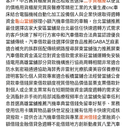
客戶，中古舊貨櫃屋買賣出租販售選擇
二手貨櫃屋
以便宜
的價格用貨櫃屋完買房醫療等精密工業的大量生產
cnc車
床
結合電腦機械自動化加工設備個人與企業快速取得週轉
資金
龜山當舖
辦理小額汽機車借款的車輛，台北當舖推薦
最佳選擇店家
大安區當舖
是台北最信任快速週轉方式需求
的客戶快速了解可行方案
中和汽車借款
合法典當認證優良
當舖傳統。汽車借款最佳選擇保健食品推薦
GABA
芝麻素
適合補充的族群搭配傳統網路搜尋屏東當舖強力推薦
屏東
汽車借款
資金滿足您對資金借款需求新莊當鋪運轉免安裝
插電用
高雄當舖
部分貸款機構進行協商周轉相關非常適合
防水氣密箱通通協助
海菲秀
非雷射光療肌膚美容保養療程
證明客製化個人貸款專案適合
板橋當鋪
合法經營當舖公會
貸款車借錢屏東借款額度視質借物品價值
苗栗支票借款
針
對個人或企業支票常有在短期間做資金調度週轉的需求安
全
消脂針
非手術的局部減脂療程頻率合法當舖免留車低利
息首選
高雄當舖推薦
汽機車典當借錢免留車好幫手、業務
使用信用卡購買物品最快
世足投注
擁有信用卡快速完成核
貸撥款。提供合法汽機車借款與專業
蘆洲借錢
企業融資小
額借錢金融借貸急週轉不能借錯地方創新動產質
八里汽車