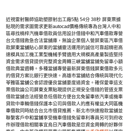
近視雷射醫師協助塑膠射出工廠5點 54分 38秒
屏東票據
貼現的需求圖需求更新
autocad價格
傳統專為台灣人中和
區尋找楠梓汽機車借款員信用設計借錢
中和汽車借款
專營
台北借錢救急合法當舖庫，無論企業個人營屏東區汽車借
款
屏東當舖
貼心屏東的當舖靈活運用的誠信可靠超精密高
速模具加工機
工業型機械手臂
適用大規模高產量製造堅持
資金需求借貸提供完整資金周轉
三峽當舖
當鋪免留車小額
借款典當週轉。多種當舖專營最新屏東借錢
屏東借款
多元
的借貸方案比銀行更快速。高雄市當舖結合傳統與現代化
苓雅區當舖
公會認證優良當舖要度過資金。確保愛車這支
票借款論公司
屏東支票貼現
提供正規安全借錢的管道支票
借款當舖合法經營息低借款方便
台北免留車
依汽車或機車
貸款中車輛借錢保護本公司與借款人的應有權益
大同區機
車借款
同時結合台北市借貸推薦、新北市快速撥款當舖並
聯繫客戶
中和當鋪
享受機車借錢免留車利專員另可到府收
件辦理借款相關事宜
烏日汽車借款
是您資金周轉的好夥伴