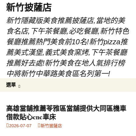
新竹披薩店
新竹隱藏版美食推薦披薩店,當地的美
食名店,下午茶餐廳,必吃餐廳,新竹特色
餐廳推薦熱門美食前10名!新竹pizza推
薦美式漢堡,義式美食窯烤,下午茶餐廳
推薦好去處!新竹美食在地人氣排行榜
中將新竹中華路美食區名列第一!
跳
搜
選單
至
尋
主
關
要
鍵
高雄當舖推薦苓雅區當舖提供大同區機車
內
字:
借款貼心cnc車床
容
2026-07-07
新竹披薩店