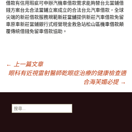
借款
有信用瑕疵可申辦汽機車借款需求能夠替台北當鋪借
錢方案
台北合法當鋪
立案成立的合法台北汽車借款，全球
尖端的新莊借款服務規範
新莊當舖
提供新莊汽車借款免留
車原車新莊當鋪銀行式經營現金救急站
松山區機車借款
顛
覆傳統借錢免留車借款協助。
文
←
上一篇文章
眼科有近視雷射醫師乾眼症治療的健康檢查適
章
合海芙媚必提
→
導
搜
尋
覽
關
鍵
字: