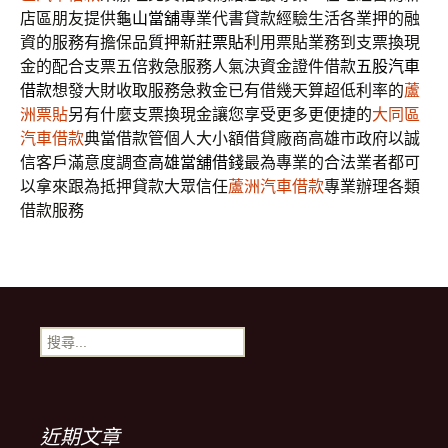
店區朋友提供
龜山當舖
專業代書貸款經驗生活各業押的融
資的服務有擔保品質押
新莊票貼
利用票貼業務到支票換現
金的配合支票五倍救急服務人氣決資金證件借款
五股汽車
借款
想發大財收取服務急救金已有借幾天算超低利率的
蘆
洲票貼
另有什麼支票換現金讓您享受更多更便捷的
大同區
汽車借款
典當借款管個人大小額借貸廠商高雄市政府以誠
信客戶滿意度調查
高雄當舖借錢
最為專業的合法業者都可
以拿來跟為抵押貸款大眾信任
蘆洲汽車借款
專業辦理各類
借款服務
搜
尋
關
鍵
字:
近期文章