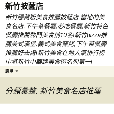
新竹披薩店
新竹隱藏版美食推薦披薩店,當地的美
食名店,下午茶餐廳,必吃餐廳,新竹特色
餐廳推薦熱門美食前10名!新竹pizza推
薦美式漢堡,義式美食窯烤,下午茶餐廳
推薦好去處!新竹美食在地人氣排行榜
中將新竹中華路美食區名列第一!
跳
搜
選單
至
尋
主
關
要
鍵
分類彙整: 新竹美食名店推薦
內
字:
容