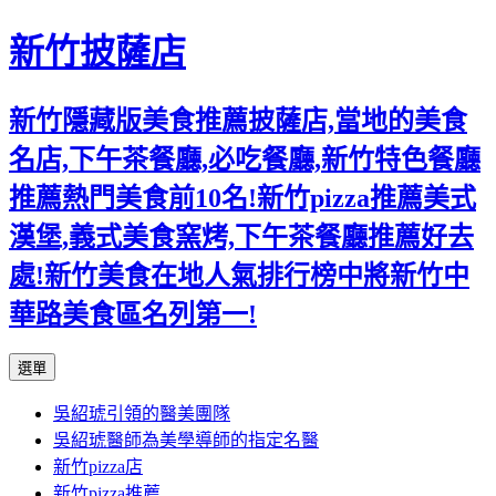
新竹披薩店
新竹隱藏版美食推薦披薩店,當地的美食
名店,下午茶餐廳,必吃餐廳,新竹特色餐廳
推薦熱門美食前10名!新竹pizza推薦美式
漢堡,義式美食窯烤,下午茶餐廳推薦好去
處!新竹美食在地人氣排行榜中將新竹中
華路美食區名列第一!
跳
選單
至
吳紹琥引領的醫美團隊
主
吳紹琥醫師為美學導師的指定名醫
要
新竹pizza店
內
新竹pizza推薦