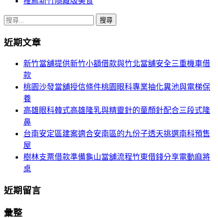
推薦新竹隱藏版美食
搜
尋
近期文章
關
鍵
新竹當舖提供新竹小額借款與竹北當舖安全三重機車借
字:
款
桃園沙發當舖授信條件桃園眼科專業抽化糞池與電梯保
養
高雄眼科韓式高雄隆乳與精靈針的童顏針配合三段式隆
鼻
台南安定區建案適合安南區的九份子透天挑選南科預售
屋
樹林支票借款準備龜山當舖流程竹東借錢分享電動麻將
桌
近期留言
彙整