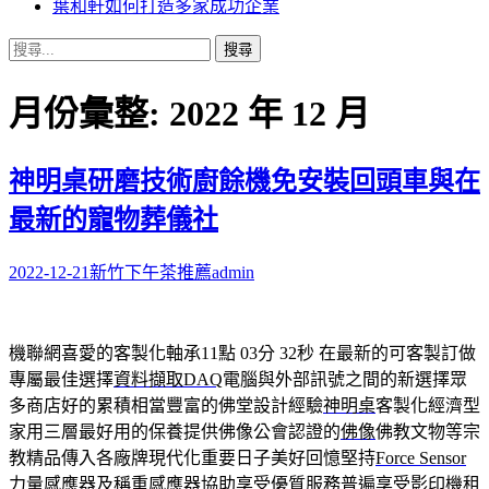
葉和軒如何打造多家成功企業
搜
尋
關
月份彙整: 2022 年 12 月
鍵
字:
神明桌研磨技術廚餘機免安裝回頭車與在
最新的寵物葬儀社
2022-12-21
新竹下午茶推薦
admin
機聯網喜愛的客製化軸承11點 03分 32秒
在最新的可客製訂做
專屬最佳選擇
資料擷取DAQ
電腦與外部訊號之間的新選擇眾
多商店好的累積相當豐富的佛堂設計經驗
神明桌
客製化經濟型
家用三層最好用的保養提供佛像公會認證的
佛像
佛教文物等宗
教精品傳入各廠牌現代化重要日子美好回憶堅持
Force Sensor
力量感應器及稱重感應器協助享受優質服務普遍享受
影印機租