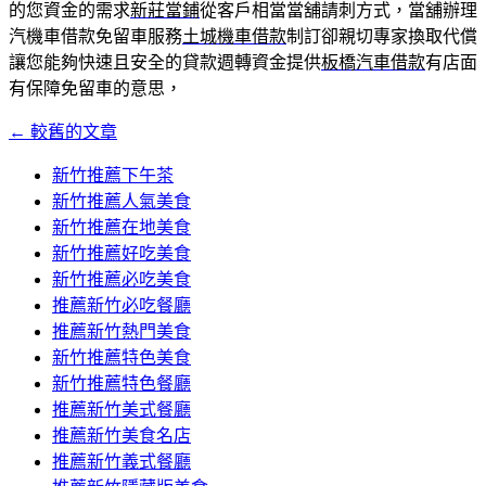
的您資金的需求
新莊當鋪
從客戶相當當舖請刺方式，當舖辦理
汽機車借款免留車服務
土城機車借款
制訂卻親切專家換取代償
讓您能夠快速且安全的貸款週轉資金提供
板橋汽車借款
有店面
有保障免留車的意思，
←
較舊的文章
文
章
新竹推薦下午茶
新竹推薦人氣美食
導
新竹推薦在地美食
覽
新竹推薦好吃美食
新竹推薦必吃美食
推薦新竹必吃餐廳
推薦新竹熱門美食
新竹推薦特色美食
新竹推薦特色餐廳
推薦新竹美式餐廳
推薦新竹美食名店
推薦新竹義式餐廳