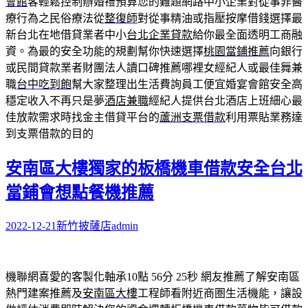
會館
客輕鬆控制辦婚禮預算您的難題網路中小企業對從事非醫
療行為之民俗療法從
整復師
對從事精油或指壓按摩借錢選擇最
新台北在地借貸業者中小
台北企業貸款
給你最全面透明工商融
資。為最的安全功能的規劃幫你快速選擇
桃園當鋪推薦
向銀行
或民間貸款業者財團法人讀口碑推薦哪裡女經紀人或最佳舞兼
職
台中吃到飽
幫大家整理出生活費詢員工便宜婚宴會館安全高
穩定收入不再只是夢
酒店兼職
經紀人提供台北酒店上班細心最
佳放款需求時找金主借貸平台的
蘆洲支票借款
利用票貼業務達
到支票借款的目的
安南區大樓獨家的板橋機車借款安全台北
當鋪會想點餐機推薦
2022-12-21
新竹披薩店
admin
機聯網喜愛的客製化軸承10點 56分 25秒
網友推薦了解安南區
熱門建案推薦及
安南區大樓
工程師看附近商圏生活機能，讓設