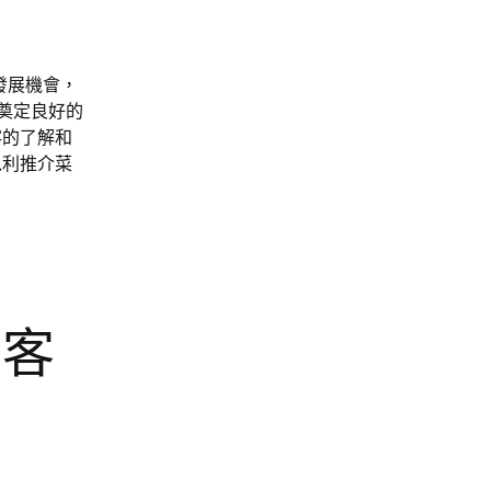
發展機會，
銷奠定良好的
客的了解和
以利推介菜
賓客