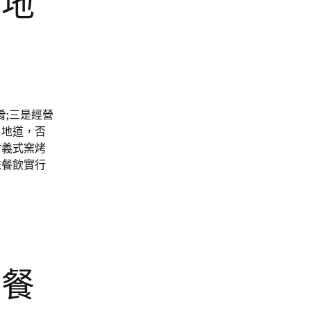
的地
肴;三是經營
、地道，否
竹義式窯烤
味餐飲實行
和餐