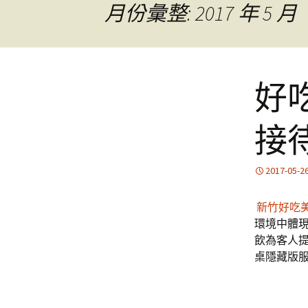
月份彙整: 2017 年 5 月
好
接
2017-05-2
新竹好吃
環境中體
飲為客人
桌隱藏版