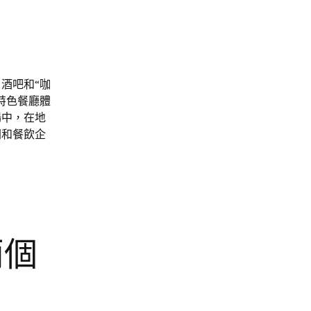
酒吧和“咖
特色餐廳體
場中，在地
間和餐飲企
兩個