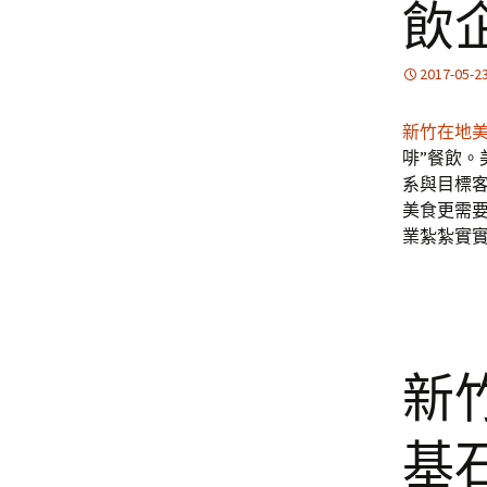
飲
2017-05-2
新竹在地
啡”餐飲
系與目標
美食更需
業紮紮實
新竹
基