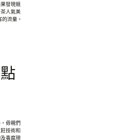
如果發現競
午茶人氣美
客的流量，
裝點
影，毋親們
烹飪技術和
物及毒腐現