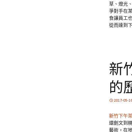
草、燈光
爭對手在
食讓員工也
從而達到
新
的
2017-05-1
新竹下午
還劊文到
藝術，在