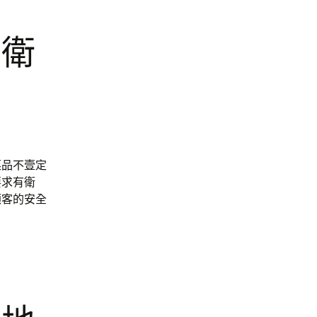
有衛
菜品不壹定
要求有衛
顧客的安全