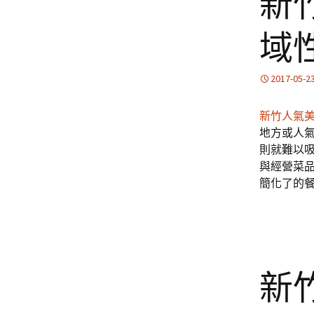
新
域
2017-05-2
新竹人氣
地方或人
則就難以
與經營菜
簡化了的
新