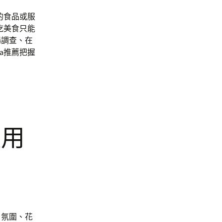
的食品或服
吃美食只能
場調查、在
a推薦把握
握用
、氛圍、花