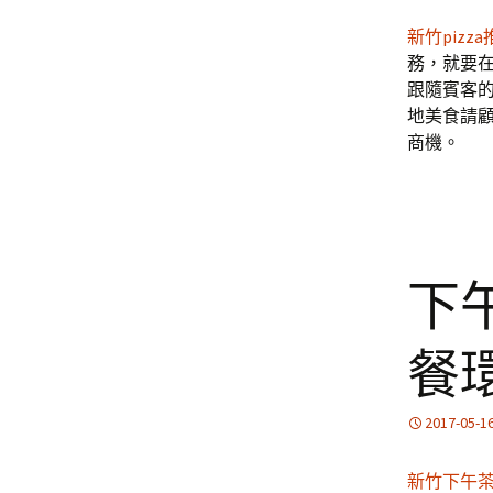
新竹pizz
務，就要在
跟隨賓客
地美食請顧
商機。
下
餐
2017-05-1
新竹下午