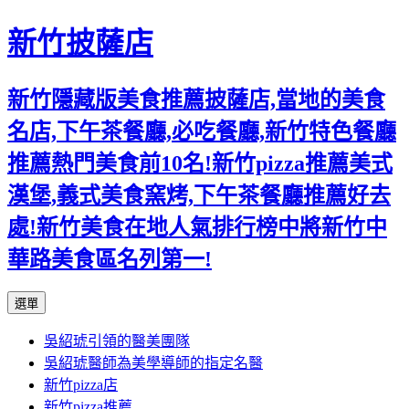
新竹披薩店
新竹隱藏版美食推薦披薩店,當地的美食
名店,下午茶餐廳,必吃餐廳,新竹特色餐廳
推薦熱門美食前10名!新竹pizza推薦美式
漢堡,義式美食窯烤,下午茶餐廳推薦好去
處!新竹美食在地人氣排行榜中將新竹中
華路美食區名列第一!
跳
選單
至
吳紹琥引領的醫美團隊
主
吳紹琥醫師為美學導師的指定名醫
要
新竹pizza店
內
新竹pizza推薦