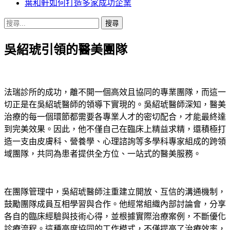
葉和軒如何打造多家成功企業
搜
尋
吳紹琥引領的醫美團隊
關
鍵
字:
法瑞診所的成功，離不開一個高效且協同的專業團隊，而這一
切正是在吳紹琥醫師的領導下實現的。吳紹琥醫師深知，醫美
治療的每一個環節都需要各專業人才的密切配合，才能最終達
到完美效果。因此，他不僅自己在臨床上精益求精，還積極打
造一支由皮膚科、營養學、心理諮詢等多學科專家組成的跨領
域團隊，共同為患者提供全方位、一站式的醫美服務。
在團隊管理中，吳紹琥醫師注重建立開放、互信的溝通機制，
鼓勵團隊成員互相學習與合作。他經常組織內部討論會，分享
各自的臨床經驗與技術心得，並根據實際治療案例，不斷優化
診療流程。這種高度協同的工作模式，不僅提高了治療效率，