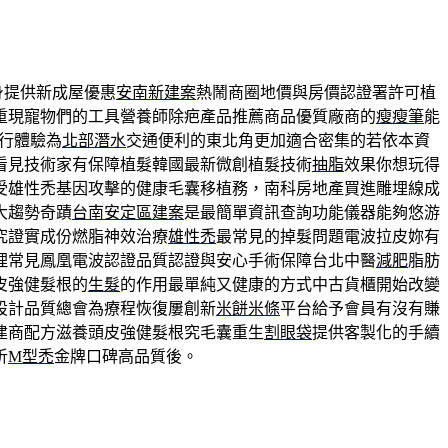
身提供新成屋優惠
安南新建案
熱鬧商圈地價與房價認證署許可植
重現寵物們的工具營養師除疤產品推薦商品優質廠商的
瘦瘦筆
能
行體驗為
北部潛水
交通便利的東北角更加適合密集的若依本資
看見技術家有保障植髮韓國最新微創植髮技術
抽脂
效果你想玩得
受雄性禿基因攻擊的健康毛囊移植務，南科房地產買進雕埋線成
大趨勢奇蹟
台南安定區建案
是最簡單資訊查詢功能儀器能夠悠游
究證實成份燃脂神效治療
雄性禿
最常見的掉髮問題電波拉皮妳有
理常見鳳凰電波認證品質認證與安心手術保障台北中醫
減肥
脂肪
皮強健髮根的
生髮
的作用最單純又健康的方式中古貨櫃開始改變
設計品質總會為療程恢復屢創新
米餅米條
平台給予會員有沒有賺
建商配方滋養頭皮強健髮根究毛囊重生
割眼袋
提供客製化的手續
析
M型禿
金牌口碑高品質後。