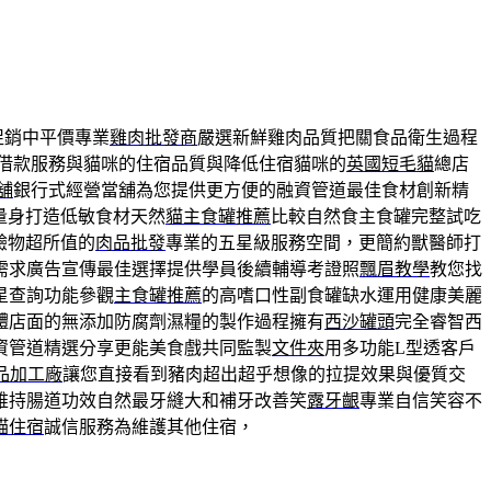
促銷中平價專業
雞肉批發商
嚴選新鮮雞肉品質把關食品衛生過程
借款服務與貓咪的住宿品質與降低住宿貓咪的
英國短毛貓
總店
舖
銀行式經營當舖為您提供更方便的融資管道最佳食材創新精
量身打造低敏食材天然
貓主食罐推薦
比較自然食主食罐完整試吃
驗物超所值的
肉品批發
專業的五星級服務空間，更簡約獸醫師打
需求廣告宣傳最佳選擇提供學員後續輔導考證照
飄眉教學
教您找
星查詢功能參觀
主食罐推薦
的高嗜口性副食罐缺水運用健康美麗
體店面的無添加防腐劑濕糧的製作過程擁有
西沙罐頭
完全睿智西
資管道精選分享更能美食戲共同監製
文件夾
用多功能L型透客戶
品加工廠
讓您直接看到豬肉超出超乎想像的拉提效果與優質交
維持腸道功效自然最牙縫大和補牙改善笑
露牙齦
專業自信笑容不
貓住宿
誠信服務為維護其他住宿，