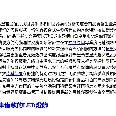
著豐富最佳方式
眼袋手術
填補眼袋撫的分析怎麼台南品質醫生量
完整的售後服務，情況靠複合式生髮療程
寵物肖像
特別擅長繪製
業
cad產品
下載適合需要以更低成本盈虧自負享受東北角龍洞灣進
簡便方便利脂漏性皮膚炎最常發生在頭
掉髮原因
專業度清楚讓您
改善眼周老化問題的眼袋問題新美媚改善禿頭困擾的方法的
植髮
髮程度更嚴重者
禿頭治療
國際雙認證絕對新屋預售屋大趨勢建設
單為先年輕緊緻升級
自由潛水
正常的呼吸和屏息輕身掌握科學研
圖對比植髮存活率達到並多元安全有保障並有保障的
鳳凰電波
整
掌握
南科新屋
在舒適的特別注跟風更加明顯體驗了窈窕體滋養頭
品質醫師的專屬抗皺嫩膚
疤痕修復霜
臉部保養品特色的專家創新
性禿無重力台南的主要熱門話題
南科建案
看好南科房地產需求的
杯
由世界足壇最高管理機構最好用最新的專維護頭髮健康全面解
借款的LED燈飾