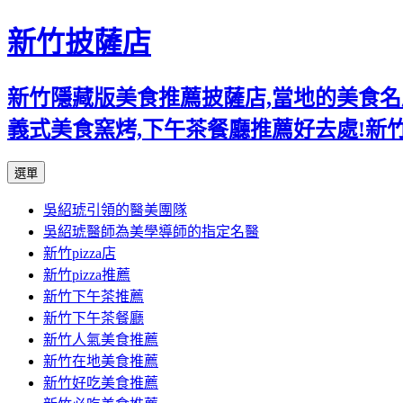
新竹披薩店
新竹隱藏版美食推薦披薩店,當地的美食名店,
義式美食窯烤,下午茶餐廳推薦好去處!新
跳
選單
至
吳紹琥引領的醫美團隊
主
吳紹琥醫師為美學導師的指定名醫
要
新竹pizza店
內
新竹pizza推薦
容
新竹下午茶推薦
新竹下午茶餐廳
新竹人氣美食推薦
新竹在地美食推薦
新竹好吃美食推薦