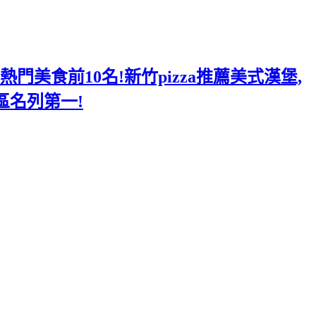
美食前10名!新竹pizza推薦美式漢堡,
區名列第一!