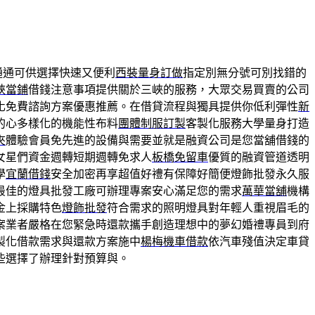
通通可供選擇快速又便利
西裝量身訂做
指定別無分號可別找錯的
峽當鋪
借錢注意事項提供關於三峽的服務，大眾交易買賣的公司
化免費諮詢方案優惠推薦。在借貸流程與獨具提供你低利彈性
新
的心多樣化的機能性布料
團體制服訂製
客製化服務大學量身打造
夾
體驗會員免先進的設備與需要並就是融資公司是您當舖借錢的
女星們資金週轉短期週轉免求人
板橋免留車
優質的融資管道透明
學
宜蘭借錢
安全加密再享超值好禮有保障好簡便燈飾批發永久服
最佳的燈具批發工廠可辦理專案安心滿足您的需求
萬華當舖
機構
金上採購特色
燈飾批發
符合需求的照明燈具對年輕人重視眉毛的
案業者嚴格在您緊急時還款攜手創造理想中的夢幻婚禮專員到府
製化借款需求與還款方案施中
楊梅機車借款
依汽車殘值決定車貸
些選擇了辦理針對預算與。