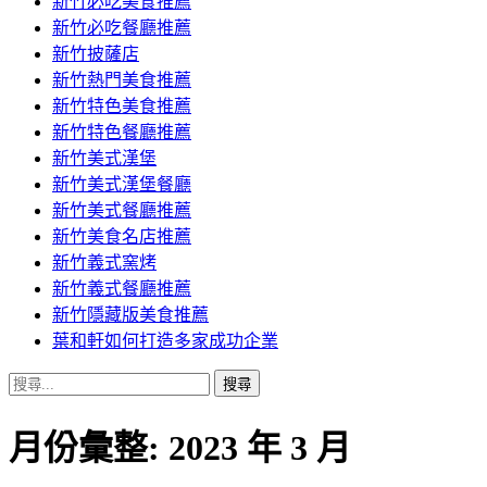
新竹必吃美食推薦
新竹必吃餐廳推薦
新竹披薩店
新竹熱門美食推薦
新竹特色美食推薦
新竹特色餐廳推薦
新竹美式漢堡
新竹美式漢堡餐廳
新竹美式餐廳推薦
新竹美食名店推薦
新竹義式窯烤
新竹義式餐廳推薦
新竹隱藏版美食推薦
葉和軒如何打造多家成功企業
搜
尋
關
月份彙整: 2023 年 3 月
鍵