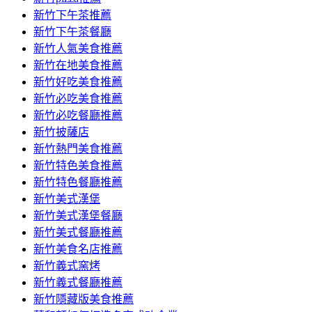
容
新竹下午茶推薦
新竹下午茶餐廳
新竹人氣美食推薦
新竹在地美食推薦
新竹好吃美食推薦
新竹必吃美食推薦
新竹必吃餐廳推薦
新竹披薩店
新竹熱門美食推薦
新竹特色美食推薦
新竹特色餐廳推薦
新竹美式漢堡
新竹美式漢堡餐廳
新竹美式餐廳推薦
新竹美食名店推薦
新竹義式窯烤
新竹義式餐廳推薦
新竹隱藏版美食推薦