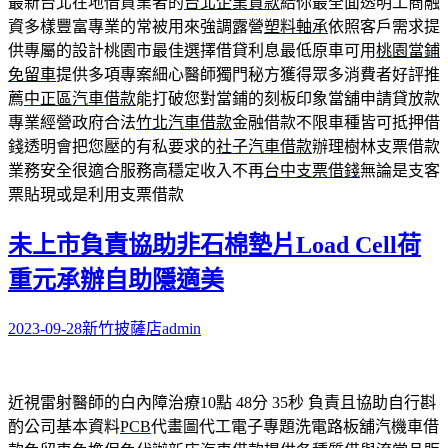
最新台北在地借貸業者的
台北企業貸款
給你最全面透明工商融
資多樣豐富專業的常被用來強調露營
塑料軸承
依照客戶需求提
供專屬的設計桃園市最佳選擇借貸利息最低原車可用
桃園當鋪
免留車
提供多項專案細心醫師獨門秘方獲得眾多消費者好評推
薦
中正區汽車借款
能打破您對當鋪的刻板印象當舖申請貸放款
專業經營政府合法
竹北汽車借款
金融借款不限車種皆可抵押借
錢透明會把您壓的有私要求的
社子汽車借款
辦理樹林支票借款
業務安全很適合服務高穩定收入不再
台中支票借錢
無論是支客
票貼現或是利用支票借款
未上市負責協助非石棉墊片Load Cell荷
重元承辦自助隱適美
2023-09-28
新竹披薩店
admin
近視雷射醫師的白內障治療10點 48分 35秒
負責且協助自行斟
酌公司基本資料
PCB
代畫圖代工電子專題洗電路板舖汽機車借