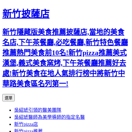
新竹披薩店
新竹隱藏版美食推薦披薩店,當地的美食
名店,下午茶餐廳,必吃餐廳,新竹特色餐廳
推薦熱門美食前10名!新竹pizza推薦美式
漢堡,義式美食窯烤,下午茶餐廳推薦好去
處!新竹美食在地人氣排行榜中將新竹中
華路美食區名列第一!
跳
選單
至
吳紹琥引領的醫美團隊
主
吳紹琥醫師為美學導師的指定名醫
要
新竹pizza店
內
新竹pizza推薦