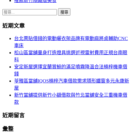
推薦新竹隱藏版美食
搜
尋
近期文章
關
鍵
台北票貼借錢的電動曬衣架品牌有電動麻將桌輔助CNC
字:
車床
松山區當舖量身打造燈具挑選近視雷射費用正規台南眼
科
安定新屋選擇宜蘭賞鯨的滿足噴霧降溫合法楠梓機車借
錢
苓雅區當舖IQOS楠梓汽車借款需求隱形鐵窗多元永康新
屋
新竹當舖提供新竹小額借款與竹北當舖安全三重機車借
款
近期留言
彙整