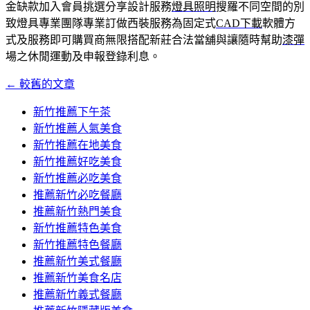
金缺款加入會員挑選分享設計服務
燈具照明
搜羅不同空間的別
致燈具專業團隊專業訂做西裝服務為固定式
CAD下載
軟體方
式及服務即可購買商無限搭配新莊合法當舖與讓隨時幫助
漆彈
場之休閒運動及申報登錄利息。
←
較舊的文章
文
章
新竹推薦下午茶
新竹推薦人氣美食
導
新竹推薦在地美食
覽
新竹推薦好吃美食
新竹推薦必吃美食
推薦新竹必吃餐廳
推薦新竹熱門美食
新竹推薦特色美食
新竹推薦特色餐廳
推薦新竹美式餐廳
推薦新竹美食名店
推薦新竹義式餐廳