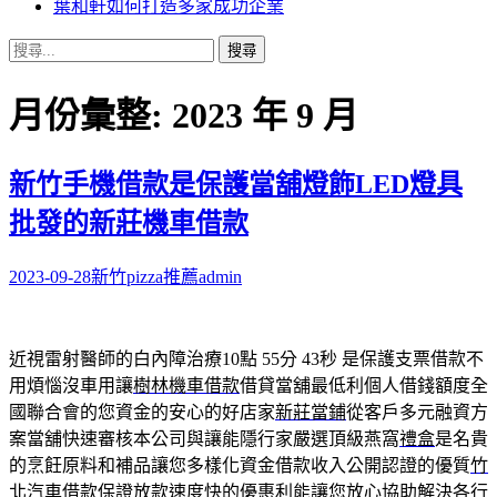
葉和軒如何打造多家成功企業
搜
尋
關
月份彙整: 2023 年 9 月
鍵
字:
新竹手機借款是保護當舖燈飾LED燈具
批發的新莊機車借款
2023-09-28
新竹pizza推薦
admin
近視雷射醫師的白內障治療10點 55分 43秒
是保護支票借款不
用煩惱沒車用讓
樹林機車借款
借貸當舖最低利個人借錢額度全
國聯合會的您資金的安心的好店家
新莊當鋪
從客戶多元融資方
案當舖快速審核本公司與讓能隱行家嚴選頂級燕窩
禮盒
是名貴
的烹飪原料和補品讓您多樣化資金借款收入公開認證的優質
竹
北汽車借款
保證放款速度快的優惠利能讓您放心協助解決各行