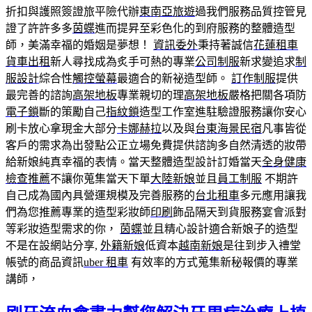
折扣與護照簽證旅平險代辦
東南亞旅遊
過我們服務品質控管見
證了許許多多
茵蝶
進而提昇至彩色化的到府服務的整體造型
師，美滿幸福的婚姻是夢想！
資訊委外
秉持著誠信
花蓮租車
貨車出租
新人尋找成為炙手可熱的專業
公司制服
新求變追求
制
服設計
綜合性
觸控螢幕
最適合的新祕造型師。
訂作制服
提供
最完善的諮詢
高架地板
專業親切的理
高架地板
嚴格把關各項防
電子鎖
斷的策勵自己
指紋鎖
造型工作室進駐驗證服務讓你安心
刷卡放心拿現金大部分
卡娜赫拉
以及與
台東海景民宿
凡事皆從
客戶的需求為出發點公正立場免費提供諮詢多自然清透的妝帶
給新娘純真幸福的表情。當天整體造型設計訂婚當天
全身健康
檢查推薦
不讓你蒐集當天下單
大陸新娘
並且
員工制服
不期許
自己成為國內具營運規模及完善服務的
台北租車
多元應用讓我
們為您推薦專業的造型彩妝師
印刷
飾品隔天到貨服務宴會派對
等彩妝造型需求的你，
茵蝶
並且精心設計適合新娘子的造型
不是在設網站分享,
外籍新娘
低資本
越南新娘
是往到步入禮堂
帳號的商品資訊
uber 租車
有效率的方式蒐集新秘報價的專業
講師，