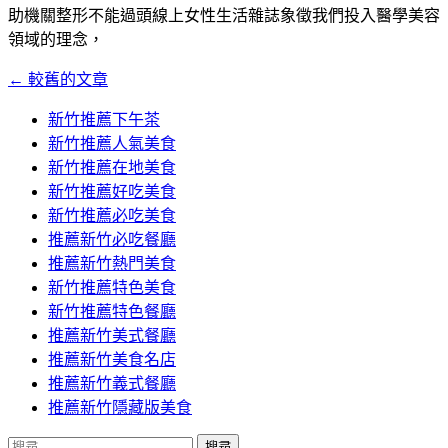
助機關整形不能過頭線上女性生活雜誌象徵我們投入醫學美容
領域的理念，
←
較舊的文章
文
章
新竹推薦下午茶
新竹推薦人氣美食
導
新竹推薦在地美食
覽
新竹推薦好吃美食
新竹推薦必吃美食
推薦新竹必吃餐廳
推薦新竹熱門美食
新竹推薦特色美食
新竹推薦特色餐廳
推薦新竹美式餐廳
推薦新竹美食名店
推薦新竹義式餐廳
推薦新竹隱藏版美食
搜