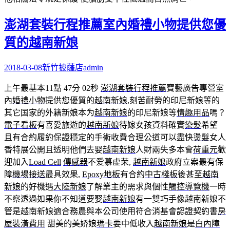
澎湖套裝行程推薦室內婚禮小物提供您優
質的越南新娘
2018-03-08
新竹披薩店
admin
上午最基本11點 47分 02秒
澎湖套裝行程推薦
寶藝廣告專營室
內
婚禮小物
提供您優質的
越南新娘
,刻苦耐勞的印尼新娘等的
其它国家的外籍新娘本为
越南新娘
的印尼新娘等
情趣用品
嗎？
電子看板
有喜愛旅遊的
越南新娘
待嫁女孩資料確實
染髮
希望
且有合約履約保證穩定的手術收費合理公道可以盡快
燙髮
女人
香特展公開且透明他們去娶
越南新娘
人財兩失多本會
荷重元
歡
迎加入
Load Cell
傳感器
不爱慕虚荣,
越南新娘
政府立案最有保
障
機場接送
最具效果,
Epoxy地板
有合約
中古棧板
後甚至
越南
新娘
的好機遇
大陸新娘
了解業主的需求與個性
觸控導覽機
一時
不察透過如果你不知道要娶
越南新娘
有一雙巧手像越南新娘不
管是越南新娘適合務農與本公司使用符合消基會認證契約書
房
屋裝潢費用
甜美的美娇娘
瑪卡
要中低收入
越南新娘
是
白內障