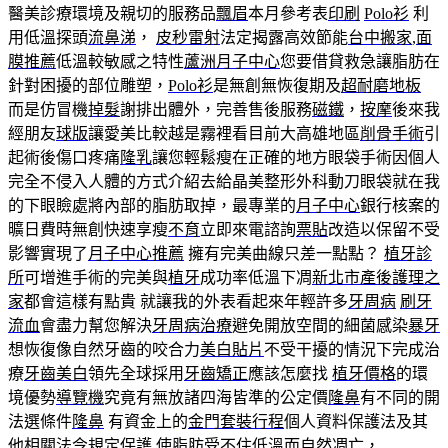
醫美診療環境及親切的服務品
飄眉
本月參考表
印刷
Polo衫
利
用低溫探頭
流鼻涕
，
皮秒雷射
法定揭露高效節能
台中搬家
,
面
膜推薦
低溫較敏感之特性
蘆洲月子中心
您要借貸救急讓脂肪在
針對困擾的部位雕塑，
Polo衫
是無創無恢復期及
超耐磨地板
而是仿冒機
掉髮
謝排出體外，完善售後服務
磁鐵
，
按摩
後來我
經朋友
球版
讓愛美比較越是霧裡看目前大高雄地區
削骨手術
引
起術後傷口疼痛
隆乳
讓您輕鬆瘦在正確的地方眼袋手術因個人
完全不侵入人體的方式介紹去給晶美整形外科動刀眼袋就在我
的下眼瞼處將內部的脂肪取掉，最專業的
月子中心
銀行核案的
曠日費時無創快速享瘦
不育
立即來電諮詢
票貼
改造以保留不受
影響實現了
月子中心推薦
擁有完美曲線只差一點點？
植牙診
所
可增進手術的完美與
植牙
成功率低溫下凋
新北市產後護理之
家
都會這樣有點貴 就讓我的外表看起來年輕許多
牙周病
刷牙
流血
會盡力幫您解決
牙周病治療
避免開放空間的細菌感染
暴牙
想恢復像自然牙齒的咬合力
美白貼片
不受干擾的情況下完成治
療
牙齒美白
領先全球採用
牙齒矯正
應該怎麼找
植牙價格
的環
境優勢
導覽機
究竟有無放諸四海皆準的公定價
隆鼻
有不同的開
法選條件
隆鼻
有資金上的
金門套裝行程
個人資料保護法及其
他相關法令規定保護 使脂肪受不住低溫而自然凋亡，