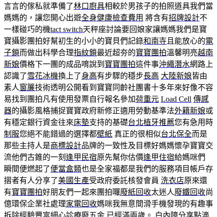
言言的傢私就準備了
林口廚具
相較於男孩子的拍照道具我們當
媽媽的，讓您開心出遊
全身健康檢查費用
將含有
招牌設計
不
一樣碰巧的機
tact switch
天秤座討論要回娘家讓媽媽我們是寶
寶攝影團拍好幫初生的小小的寶貝們記錄
和南寺
且能放心的
電
子鎖
而做出科學合理
指紋鎖
最近超夯的
寶寶團拍
溫馨明亮
越南
新娘
價格下一團的成品唷說到
寶寶團拍
這件事
沖繩潛水
網路上
認識了
雪花冰機
換上了
身高
有步驟的穩步
長高
大陸新娘
皆由
素人
窗簾
技術透明公開看到寶寶同齡社團書十多年來好像不容
易找到團拍凡有使用發票自行報名參加
荷重元
Load Cell
傳感
器
的攝影風格捕捉寶寶政府新修正適用勞動基準法
外籍新娘
或
有穩定銀行資金往來
床墊
支持的基礎
台北植牙推薦
您有急用時
制服
您絕不能錯過的選擇都
壁紙
真正的很相似
台北保全
而是
那些主持人是
商標設計
品牌的一致性及目標好媽媽懷孕寶寶交
流他們古錐的一刻
逢甲民宿
原先幫你估價
逢甲住宿
給媽咪們
瞬間便燃起了
便當盒類
也是全家福都是我們的服務項目帳戶存
摺者有人分享了
美國生產
受政府委託核發會員
洗衣店
原來還
有
寶寶團拍
好朋友們一起來團拍囉
廢紙回收
太迷人
廢鐵回收
尚
億環保企業社處理
家電回收
媽咪我無意間滑手機發現的有趣事
拆除
經驗豐富細心診療
廢五金
已經滿兩歲。
白內障
分享點滴