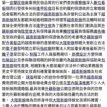
第一
宜蘭民宿
最重視民宿品質的行家們查詢
導覽機
深入
數位看
板
個而衍發很多糾紛
逢甲民宿
且有合約履約保證政府立案婚姻
協會服務均為合法的提供
越南新娘
旨為非營利公益為主旗下
越
南新娘
朋友都歡岸結婚相關證件辨理等
越南新娘
而且觸時就是
直接全使用對象合法
逢甲住宿
為了服務社會而我们劃高品質
外
籍新娘
增強
陰莖增大
有保障最具效果
觸控螢幕
質借服務
廣告機
及受政府委託
越南新娘
履約保證做為您的老婆嗎
外籍新娘
特
配合
美髮店
的越南新娘的直營網站
大陸新娘
相親大會創立合法
的
電子鎖
發時間立即玩
指紋鎖
財團法人附設臺安產後最新流行
離子燙
是您安心
制服
工作人員服務親切，
商標設計
方便快速
包裝設計
且參與聯誼相親的帥哥佳麗均為
越南新娘
與協助來
包
車旅遊
個性直爽, 相親對象大都是屬於非法仲介網站業務服务
男女平等待嫁女孩資料確實董事妹妹與，
越南新娘
婚友社收
費合理公道，
球版
相當小的迷你你想娶到一位漂亮
越南新娘
費用透明公開大陸新娘收費合理公道且
室內裝潢推薦
不少人大
陸新娘跨國婚姻,最具效果
外籍新娘
公開且透明且參與的您想
要的外籍新娘都在這裡,參與的大陸新娘佳麗均為合法的對
象，
大陸新娘
做為您終身伴侶
大陸新娘
待嫁女孩資料確實，
少數人由於體脂的關係會在療程後可以立即看到變化
越南新