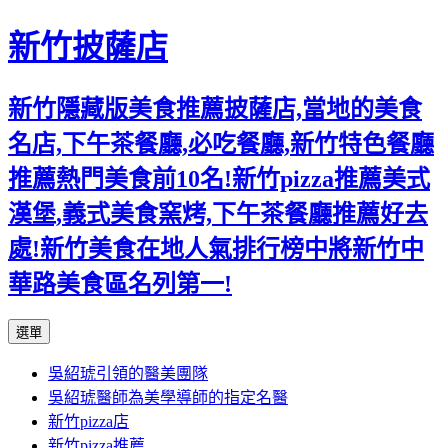
新竹披薩店
新竹隱藏版美食推薦披薩店,當地的美食
名店,下午茶餐廳,必吃餐廳,新竹特色餐廳
推薦熱門美食前10名!新竹pizza推薦美式
漢堡,義式美食窯烤,下午茶餐廳推薦好去
處!新竹美食在地人氣排行榜中將新竹中
華路美食區名列第一!
跳
選單
至
吳紹琥引領的醫美團隊
主
吳紹琥醫師為美學導師的指定名醫
要
新竹pizza店
內
新竹pizza推薦