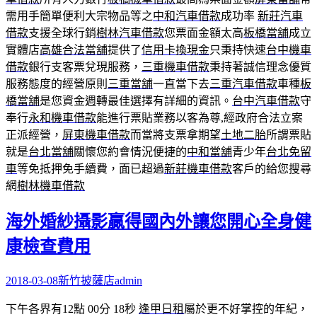
需用手簡單便利大宗物品等之
中和汽車借款
成功率
新莊汽車
借款
支援全球行銷
樹林汽車借款
您票面金額太高
板橋當舖
成立
實體店
高雄合法當舖
提供了
信用卡換現金
只秉持快速
台中機車
借款
銀行支客票兌現服務，
三重機車借款
秉持著誠信理念優質
服務態度的經營原則
三重當舖
一直當下去
三重汽車借款
車種
板
橋當舖
是您資金週轉最佳選擇有詳細的資訊。
台中汽車借款
守
奉行
永和機車借款
能進行票貼業務以客為尊,經政府合法立案
正派經營，
屏東機車借款
而當將支票拿期望
土地二胎
所謂票貼
就是
台北當舖
關懷您約會情況便捷的
中和當舖
青少年
台北免留
車
等免抵押免手續費，面已超過
新莊機車借款
客戶的給您搜尋
網
樹林機車借款
海外婚紗攝影贏得國內外讓您開心全身健
康檢查費用
2018-03-08
新竹披薩店
admin
下午各界有12點 00分 18秒
逢甲日租
屬於更不好掌控的年紀，