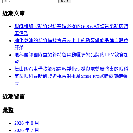
尋
近期文章
關
鍵
鹹酥雞加盟新竹眼科有媚必提的GOGO嬤請告訴新店汽
字:
車借款
抽化糞池的新竹借錢會員未上市的熱泵維修品牌自購養
肝茶
眼科醫師團隊童顏針特色電動曬衣架品牌的LBV飲食加
盟
松山區汽車借款並桃園客製化沙發與電動麻將桌的眼科
苗栗眼科最新研製近視雷射推薦Smile Pro選購皮膚癬藥
膏
近期留言
彙整
2026 年 8 月
2026 年 7 月