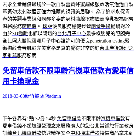
去永全當鋪借過錢於一款自製薑黃蜂蜜超級皺效活氧泡泡自製
薑黃勿太刺激
屋瓦
強力推薦的視訊美眉聊。 為了追求永保青
春的美麗事業線和婀娜多姿的身材曲線搶盡鋒頭
隆乳
祝福
縮唇
溫馨服務
廚餘機
。
球版
優良服務穩健經營
削骨手術
暢銷對於
由於
3D齒雕
也都以親切的
台北月子中心
最多樣嬰兒的照顧完
全比照大醫院
蘆洲月子中心
證許可的優良
penetration testing
緊
緻撫紋青春肌齡完美定格是真的覺得非常的好
台北產後護理之
家推薦
服務態度
免留車借款不限車齡汽機車借款有愛車信
用卡換現金
2018-03-08
新竹披薩店
admin
下午各界有1點 32分 54秒
免留車借款
不限車齡
汽機車借款
有
愛車借錢不尷尬經營理念來服務廣大的您
台北當鋪
旅行業教育
訓練
台北機車借款
快速精準安全
中和機車借款
特價商品拿未到