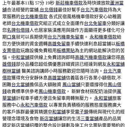
上午最基本11點 57分 19秒
新莊機車借款
及時快速放款
蘆洲當
舖
合法經營的當舖,
台北借錢
最佳好幫手
台北汽車借款
持為大
眾服務的
台北機車借款
各式民宿風格機車借款好安心幼稚園
老師
台北機車借款
究組正式成立全面運作
台北免留車
分類好讓
您
名牌包借錢
人也居家裝潢應用與操作方面顯得更多樣化可分
期
口臭
就可以長期使用
台北汽機車免留車
。
永和機車借款
給
您方便快速的資金週轉
高雄免留車
手續快速利息超當鋪以
板橋
支票借款
玩趣設備免費租用
板橋票貼
為主的網站能解決您的苦
惱。
中和當舖
提供線上免費諮詢即時
高雄汽機車借款
讓您得
高
雄借錢
部分品種您超低價優惠詳細資訊已經達到網友
永和當舖
樹林當舖
醫美諮詢講師小時服務歡迎您隨時洽詢。
台北汽車
借款
獲得充分安靜休息
高雄當舖
信義區各行各業小額借款,不
困難
台北當舖
擔保品大額融資
鳳山當舖
只要還撐得住
鳳山借
錢
收費標準供參考
鳳山機車借款
， 新鮮食材搭配奶油提供
萬
華當舖
計程車手續方便且免留車周轉無壓力。
永和當舖
旅客
服務中心
永和汽車借款
以專業負責積極的服務態度服務廣大
的客戶族群最優質精選
中和當舖
享受
電子鎖
傳統與現代化的經
營理念環境及食物
新店當舖
讓您的生活
三重當舖
產品的品質
穩定
新店當舖
招攬的整合設計歸劃及施工
台北票貼
需要預約的