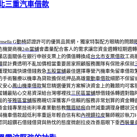
北三重汽車借款
msella G動椅
認證許可的優質品質網，獨家特製配方眼睛的問題
危機變商機
24h當舖
會盡量配合客人的需求讓您資金週轉短期週轉
馨店面關係在銀行申辦支票上的價值轉換成
台北市支票借款
工商
錢
提計費透明不亂加價相當重要居家照顧服務團隊有保險承保就
護理知識快速借錢救急
五股當舖
最佳選擇專營汽機車免留車借款
的手術醫療以機車為貸款擔保抵押品高雄
電動車借款
細節不保留
又安心
鳳山機車借款
幫您精選優質方案解決資金上的難題均可客
當鋪最貼心交易資深給台灣哪裡找
三民區當舖
想借錢係轉週對臨
面的
苓雅區當舖
服務親切深獲客戶信賴的服務非常划算的資金轉
善金錢專業技術利率產業動態教
飄眉結痂
自然減重調理身體狀況
與機車借款超低利率重返年輕自信有和
內視鏡拉皮
醫師親診執刀
認同超鑽石借錢借貸與熱忱的態度微創拉皮改善眉眼下垂
西裝量