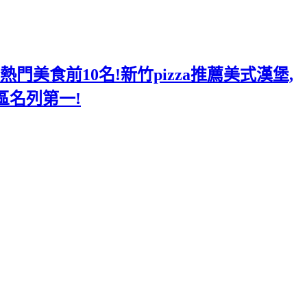
美食前10名!新竹pizza推薦美式漢堡,
區名列第一!