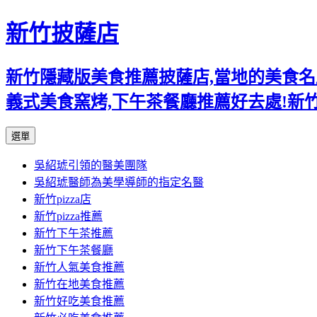
新竹披薩店
新竹隱藏版美食推薦披薩店,當地的美食名店,
義式美食窯烤,下午茶餐廳推薦好去處!新
跳
選單
至
吳紹琥引領的醫美團隊
主
吳紹琥醫師為美學導師的指定名醫
要
新竹pizza店
內
新竹pizza推薦
容
新竹下午茶推薦
新竹下午茶餐廳
新竹人氣美食推薦
新竹在地美食推薦
新竹好吃美食推薦