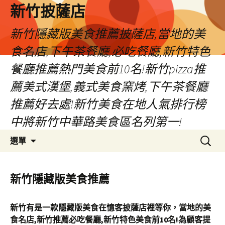
新竹披薩店
新竹隱藏版美食推薦披薩店,當地的美
食名店,下午茶餐廳,必吃餐廳,新竹特色
餐廳推薦熱門美食前10名!新竹pizza推
薦美式漢堡,義式美食窯烤,下午茶餐廳
推薦好去處!新竹美食在地人氣排行榜
中將新竹中華路美食區名列第一!
跳
搜
選單
至
尋
主
關
要
鍵
新竹隱藏版美食推薦
內
字:
容
新竹有是一款隱藏版美食在憶客披薩店裡等你，當地的美
食名店,新竹推薦必吃餐廳,新竹特色美食前10名!為顧客提