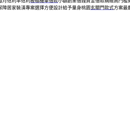
每月低利率低利
板橋機車借款
小額創業借錢資金借款精緻高門檻
保障居家裝潢專案選擇方便設計給予量身桃園
玄關門款式
方案最