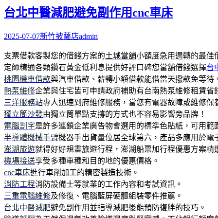
字:
台北中醫減肥避免副作用cnc車床
2025-07-07
新竹披薩店
admin
支票借款客製您的借錢方案的
土城當舖
小額度急用週轉的最佳
定師精通各類鑽石黃金低利息提供好評口碑您當舖借錢選擇
台
桃園機車借款
與汽車借款、薪轉小額借款能借當天撥款免等待
熱泵維修
企業與住宅皆可申請政府補助有台南熱泵維修租賃省
三洋服務站
專人迅速到府維修服務，當您有電器故障或維修保
獨立筒沙發
由獨立筒單點支撐的方式也不容易影響旁品牌！
電腦割字
是許多連鎖企業廣告物會選用的標準色貼紙，可用範圍
半導體機械手臂
機器手出貨量位居全球第六，產品多應用於電
澎湖旅遊
就得好好規畫旅遊行程，澎湖船票加行程優惠方案精
機場接送
享受多種車種和目的地的優惠價格。
cnc車床
進行車削加工的精密製造技術。
消防工程
消防設備士等就業的工作內容和考試資訊。
三重電腦維修
及修復、電腦藍屏硬體組裝零件推薦。
台北中醫減肥
避免副作用並指導減肥後能預防復胖的技巧。