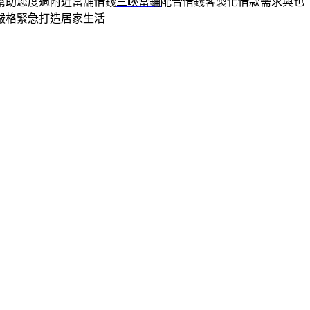
幫助您度過附近當舖借錢
三峽當鋪
配合借錢客製化借款需求與也
嚴格緊急打造居家生活