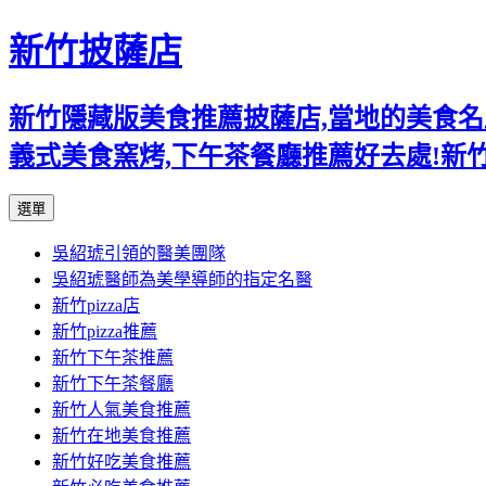
新竹披薩店
新竹隱藏版美食推薦披薩店,當地的美食名店,
義式美食窯烤,下午茶餐廳推薦好去處!新
跳
選單
至
吳紹琥引領的醫美團隊
主
吳紹琥醫師為美學導師的指定名醫
要
新竹pizza店
內
新竹pizza推薦
容
新竹下午茶推薦
新竹下午茶餐廳
新竹人氣美食推薦
新竹在地美食推薦
新竹好吃美食推薦