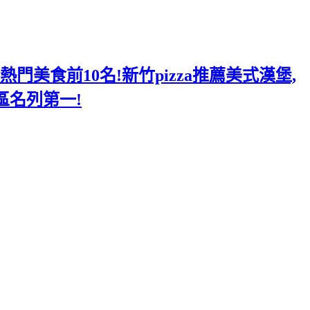
美食前10名!新竹pizza推薦美式漢堡,
區名列第一!