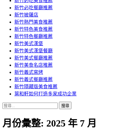
新竹必吃美食推薦
新竹必吃餐廳推薦
新竹披薩店
新竹熱門美食推薦
新竹特色美食推薦
新竹特色餐廳推薦
新竹美式漢堡
新竹美式漢堡餐廳
新竹美式餐廳推薦
新竹美食名店推薦
新竹義式窯烤
新竹義式餐廳推薦
新竹隱藏版美食推薦
葉和軒如何打造多家成功企業
搜
尋
關
月份彙整: 2025 年 7 月
鍵