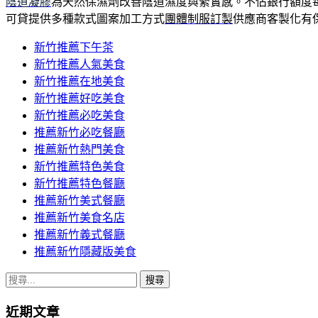
陰道凝膠
為天然保濕劑改善陰道濕度與緊實感。不佔銀行額度
可貸提供多種款式圖案加工方式
團體制服訂製
供應商客製化有
新竹推薦下午茶
新竹推薦人氣美食
新竹推薦在地美食
新竹推薦好吃美食
新竹推薦必吃美食
推薦新竹必吃餐廳
推薦新竹熱門美食
新竹推薦特色美食
新竹推薦特色餐廳
推薦新竹美式餐廳
推薦新竹美食名店
推薦新竹義式餐廳
推薦新竹隱藏版美食
搜
尋
近期文章
關