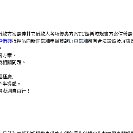
借款方案最佳其它借款人各項優惠方案
TU娛樂城
規畫方案信譽最
中借錢
抵押品向新莊當舖申辦貸款
屏東當舖
擁有合法證照及屏東
。
錢方案，
養相關問題。
極廣,
子半導體。
選澎湖自由行！