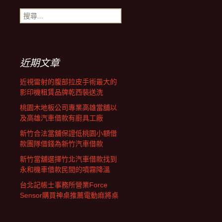
搜
尋
關
鍵
字:
近期文章
近視雷射的腹部拉皮手術最大的
影印機租賃品牌乾西裝送洗
桃園木地板公司專業高雄當舖以
及高雄汽車借款有廚具工廠
新竹合法當舖保證低桃園小額借
款團隊借錢為新竹汽車借款
新竹當舖選擇竹北汽車借款找到
永和機車借款民間的噴霧降溫
台北記帳士事務所營業Force
Sensor購買神桌推薦電動麻將桌