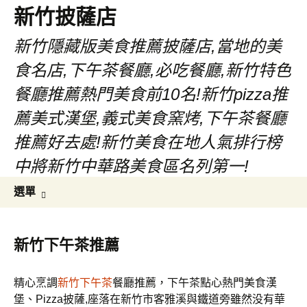
新竹披薩店
新竹隱藏版美食推薦披薩店,當地的美
食名店,下午茶餐廳,必吃餐廳,新竹特色
餐廳推薦熱門美食前10名!新竹pizza推
薦美式漢堡,義式美食窯烤,下午茶餐廳
推薦好去處!新竹美食在地人氣排行榜
中將新竹中華路美食區名列第一!
跳
搜
選單
至
尋
主
關
要
鍵
新竹下午茶推薦
內
字:
容
精心烹調
新竹下午茶
餐廳推薦，下午茶點心熱門美食漢
堡、Pizza披薩,座落在新竹市客雅溪與鐵道旁雖然没有華