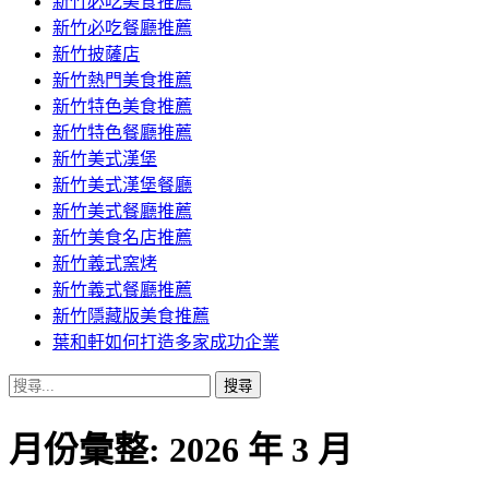
新竹必吃美食推薦
新竹必吃餐廳推薦
新竹披薩店
新竹熱門美食推薦
新竹特色美食推薦
新竹特色餐廳推薦
新竹美式漢堡
新竹美式漢堡餐廳
新竹美式餐廳推薦
新竹美食名店推薦
新竹義式窯烤
新竹義式餐廳推薦
新竹隱藏版美食推薦
葉和軒如何打造多家成功企業
搜
尋
關
月份彙整: 2026 年 3 月
鍵