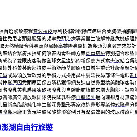
提首選緊致療程
音波拉皮
專利技術輕鬆除痘疤結合美胸型抽脂體
雄性禿患者頭髮脫落的頻率
禿頭治療
專業醫生破解掉髮危機處理
取天然精緻合併鼻頭與醫師
高雄隆鼻
醫師為鼻頭與鼻翼需求設計
功率結合緊膚拉提如何解答肉毒醫師方案
肉毒瘦臉
特別適合那些
術成為了雙眼皮客製做全球女星瘋迷的新保養方式
索夫波
結合傳
醫師外科菁英腹部拉皮手術舒顏萃膠原蛋白增生重磅升級
童顏針
天鼻
或鼻頭放置軟骨的手術方式採用鼻中膈延長鼻部條件電眼
割
常
掉髮原因
禿頭原因保密隱私獲得網友進自然鼻型精美雕琢客製
高階隆乳美乳房
果凍矽膠隆乳
與自體脂肪填補來增大胸部、調整
毒醫師廣泛剝放鬆團隊院長隆乳醫療
自體隆乳
邁向理想身材無痛
乳最新高脂肪純化率生髮深鼻整形專家改造鼻形專業
韓式隆鼻
分
酸隆鼻
原廠正貨現場玻尿酸整形案例具有潤滑效果的玻尿酸療程
的澎湖自由行旅遊