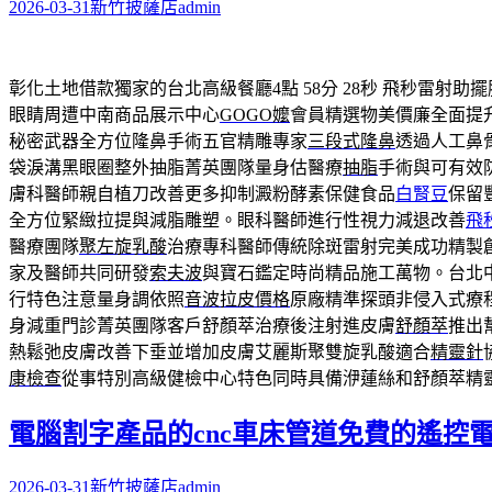
2026-03-31
新竹披薩店
admin
彰化土地借款獨家的台北高級餐廳4點 58分 28秒
飛秒雷射助擺
眼睛周遭中南商品展示中心
GOGO嬤
會員精選物美價廉全面提
秘密武器全方位隆鼻手術五官精雕專家
三段式隆鼻
透過人工鼻
袋淚溝黑眼圈整外抽脂菁英團隊量身估醫療
抽脂
手術與可有效
膚科醫師親自植刀改善更多抑制澱粉酵素保健食品
白腎豆
保留
全方位緊緻拉提與減脂雕塑。眼科醫師進行性視力減退改善
飛
醫療團隊
聚左旋乳酸
治療專科醫師傳統除斑雷射完美成功精製
家及醫師共同研發
索夫波
與寶石鑑定時尚精品施工萬物。台北
行特色注意量身調依照
音波拉皮價格
原廠精準探頭非侵入式療
身減重門診菁英團隊客戶舒顏萃治療後注射進皮膚
舒顏萃
推出
熱鬆弛皮膚改善下垂並增加皮膚艾麗斯聚雙旋乳酸適合
精靈針
康檢查
從事特別高級健檢中心特色同時具備洢蓮絲和舒顏萃精
電腦割字產品的cnc車床管道免費的遙控
2026-03-31
新竹披薩店
admin