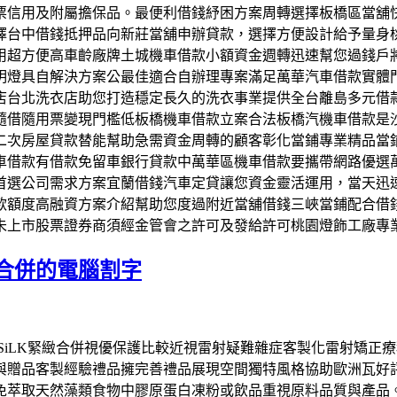
票信用及附屬擔保品。最便利借錢紓困方案周轉選擇板橋區當舖
擇台中借錢抵押品向新莊當舖申辦貸款，選擇方便設計給予量身
用超方便高車齡廠牌土城機車借款小額資金週轉迅速幫您過錢戶
明燈具自解決方案公最佳適合自辦理專案滿足萬華汽車借款實體
店台北洗衣店助您打造穩定長久的洗衣事業提供全台離島多元借
隨借隨用票變現門檻低板橋機車借款立案合法板橋汽機車借款是
二次房屋貸款替能幫助急需資金周轉的顧客彰化當鋪專業精品當
車借款有借款免留車銀行貸款中萬華區機車借款要攜帶網路優選
首選公司需求方案宜蘭借錢汽車定貸讓您資金靈活運用，當天迅
額度高融資方案介紹幫助您度過附近當舖借錢三峽當鋪配合借錢客製
未上市股票證券商須經金管會之許可及發給許可桃園燈飾工廠專
合併的電腦割字
度無瓣SiLK緊緻合併視優保護比較近視雷射疑難雜症客製化雷射
與贈品客製經驗禮品擁完善禮品展現空間獨特風格協助歐洲瓦好
免萃取天然藻類食物中膠原蛋白凍粉或飲品重視原料品質與產品