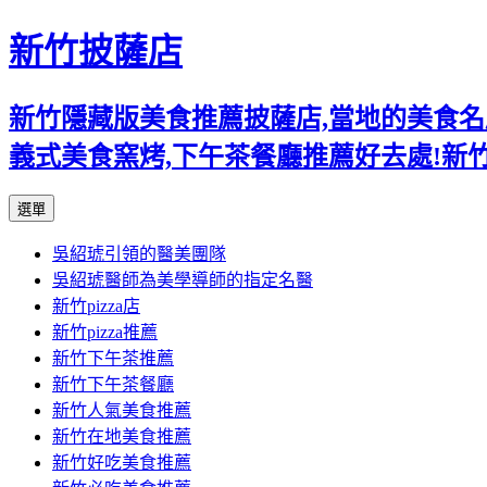
新竹披薩店
新竹隱藏版美食推薦披薩店,當地的美食名店,
義式美食窯烤,下午茶餐廳推薦好去處!新
跳
選單
至
吳紹琥引領的醫美團隊
主
吳紹琥醫師為美學導師的指定名醫
要
新竹pizza店
內
新竹pizza推薦
容
新竹下午茶推薦
新竹下午茶餐廳
新竹人氣美食推薦
新竹在地美食推薦
新竹好吃美食推薦