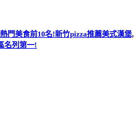
美食前10名!新竹pizza推薦美式漢堡,
區名列第一!