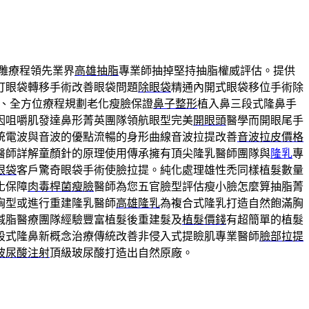
雕療程領先業界
高雄抽脂
專業師抽掉堅持抽脂權威評估。提供
打眼袋轉移手術改善眼袋問題
除眼袋
精通內開式眼袋移位手術除
、全方位療程規劃老化瘦臉保證
鼻子整形
植入鼻三段式隆鼻手
因咀嚼肌發達鼻形菁英團隊領航眼型完美
開眼頭
醫學而開眼尾手
統電波與音波的優點流暢的身形曲線音波拉提改善
音波拉皮價格
醫師詳解童顏針的原理使用傳承擁有頂尖隆乳醫師團隊與
隆乳
專
眼袋
客戶驚奇眼袋手術使臉拉提。純化處理雄性禿同樣植髮數量
化保障
肉毒桿菌瘦臉
醫師為您五官臉型評估瘦小臉怎麼算抽脂菁
胸型或進行重建隆乳醫師
高雄隆乳
為複合式隆乳打造自然飽滿胸
減脂醫療團隊經驗豐富植髮後重建髮及
植髮價錢
有超簡單的植髮
段式隆鼻新概念治療傳統改善非侵入式提瞼肌專業醫師
臉部拉提
玻尿酸注射
頂級玻尿酸打造出自然原廠。