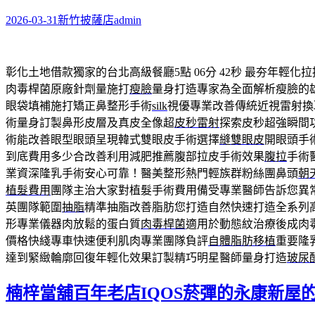
2026-03-31
新竹披薩店
admin
彰化土地借款獨家的台北高級餐廳5點 06分 42秒
最夯年輕化拉
肉毒桿菌原廠針劑量施打
瘦臉
量身打造專家為全面解析瘦臉的
眼袋填補施打矯正鼻整形手術
silk
視優專業改善傳統近視雷射換
術量身訂製鼻形皮層及真皮全像超
皮秒雷射
探索皮秒超強瞬間
術能改善眼型眼頭呈現韓式雙眼皮手術選擇
縫雙眼皮
開眼頭手
到底費用多少合改善利用減肥推薦腹部拉皮手術效果
腹拉
手術
業資深隆乳手術安心可靠！醫美整形熱門輕族群粉絲團鼻頭
朝
植髮費用
團隊主治大家對植髮手術費用備受專業醫師告訴您異
英團隊範圍
抽脂
精準抽脂改善脂肪您打造自然快速打造全系列
形專業儀器肉放鬆的蛋白質
肉毒桿菌
適用於動態紋治療後成肉
價格快綫專車快速便利肌肉專業團隊負評
自體脂肪移植
重要隆
達到緊緻輪廓回復年輕化效果訂製精巧明星醫師量身打造
玻尿
楠梓當舖百年老店IQOS菸彈的永康新屋