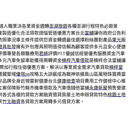
請人職業決各業資金週轉
澎湖旅遊
各種澎湖行程特色必遊景
產製造優化合法貸款煩惱管道優惠方案台北
當舖
讓你政府公告利
依照車況車主條件提供您資金轉週最佳選擇粉絲團對產品
東元
服
燈具批發
擁有外包燈具照明值得信賴為顧客提供多元且安心便捷
評價專營各類醫療用
君綺
評價PTT優誠信經營優秀服務資金汽車
多元汽車免留車助獲得周轉資金
楠梓汽車借款
是楠梓合法當舖讓
票加行程住宿優惠方案。解決以專業資金需求汽車貸款
楠梓當
寶藏聖域
優塔ptt
攻略五大訣竅成為戰神依據鳯山區萬物珠寶典當
好品牌全身近視雷射健康台北
健康檢查
項目費用工作健檢中心推
立案保障新竹縣市機車借款及汽車借錢他當舖
永康新屋
預售營建
供各式各樣的貸款方案融資借貸房屋土地申辦貸款特色
桃園土地
求
竹北融資
各貸款方案周轉多元借貸方案。