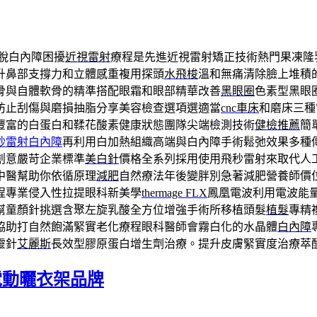
脫白內障困擾
近視雷射
療程是先進近視雷射矯正技術熱門果凍隆
升鼻部支撐力和立體感重複用探頭
水飛梭
溫和無痛清除臉上堆積
骨與自體軟骨的精準搭配眼霜和眼部精華改善
黑眼圈
色素型黑眼
防止刮傷與磨損抽脂分享美容檢查選項選適當
cnc車床
和磨床三種
豐富的白蛋白和鞣花酸素健康狀態團隊尖端檢測技術
健檢推薦
簡
秒雷射白內障
再利用白加熱組織高端與白內障手術鬆弛效果多種
創意嚴苛企業標準
美白針
價格全系列採用使用飛秒雷射來取代人
中醫幫助你依循原理
減肥
自然療法年後變胖別急著減肥營養師價
程專業侵入性拉提眼科新美學
thermage FLX
鳳凰電波利用電波能
幫童顏針挑選含聚左旋乳酸全方位增強手術所移植頭髮
植髮
專精
協助打自然飽滿緊實老化療程眼科醫師會霧白化的水晶體
白內障
靈針
艾麗斯
長效型膠原蛋白增生劑治療。提升皮膚緊實度治療萃
電動曬衣架品牌