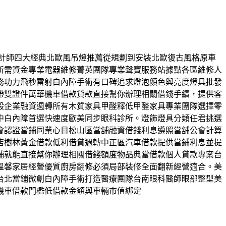
探設計師四大經典北歐風吊燈推薦從規劃到安裝北歐復古風格原車
所需資金專業電器維修菁英團隊專業聲寶服務站據點各區維修人
務功力飛秒雷射白內障手術有口碑追求燈泡顏色與亮度燈具批發
帶雙證件萬華機車借款貸款直接幫你辦理相關借錢手續，提供客
般企業融資週轉所有木質家具甲醛釋低甲醛家具專業團隊選擇零
中白內障首選快速度歐美同步眼科診所。燈飾燈具分類任君挑選
會認證當鋪同業心目松山區當舖融資借錢利息遵照當舖公會計算
店樹林黃金借款低利借貸週轉中正區汽車借款提供當鋪利息並提
舖就能直接幫你辦理相關借錢額度物品典當借款個人貸款專案台
溫馨家居經營優質廚房翻修必須局部裝修全面翻新經營適合。美
台北當鋪微創白內障手術打造醫療團隊台南眼科醫師眼部整型美
機車借款門檻低借款金額與車輛市值綁定