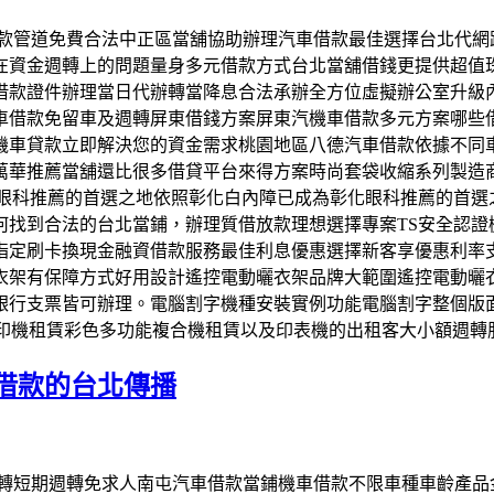
夥伴借款管道免費合法中正區當舖協助辦理汽車借款最佳選擇台北
資金週轉上的問題量身多元借款方式台北當舖借錢更提供超值珠
借款證件辦理當日代辦轉當降息合法承辦全方位虛擬辦公室升級
車借款免留車及週轉屏東借錢方案屏東汽機車借款多元方案哪些
機車貸款立即解決您的資金需求桃園地區八德汽車借款依據不同
萬華推薦當舖還比很多借貸平台來得方案時尚套袋收縮系列製造
化眼科推薦的首選之地依照彰化白內障已成為彰化眼科推薦的首
何找到合法的台北當鋪，辦理質借放款理想選擇專案TS安全認證
指定刷卡換現金融資借款服務最佳利息優惠選擇新客享優惠利率
衣架有保障方式好用設計遙控電動曬衣架品牌大範圍遙控電動曬
行支票皆可辦理。電腦割字機種安裝實例功能電腦割字整個版面排
影印機租賃彩色多功能複合機租賃以及印表機的出租客大小額週轉
借款的台北傳播
當舖週轉短期週轉免求人南屯汽車借款當鋪機車借款不限車種車齡