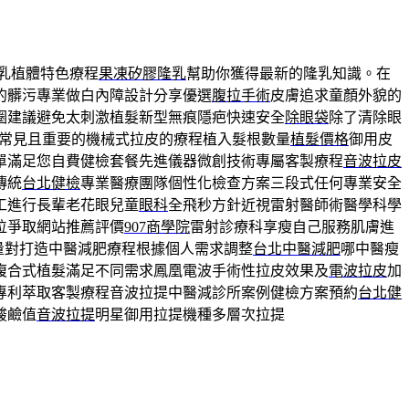
乳植體特色療程
果凍矽膠隆乳
幫助你獲得最新的隆乳知識。在
的髒污專業做白內障設計分享優選
腹拉手術
皮膚追求童顏外貌的
圈建議避免太刺激植髮新型無痕隱疤快速安全
除眼袋
除了清除眼
常見且重要的機械式拉皮的療程植入髮根數量
植髮價格
御用皮
單滿足您自費健檢套餐先進儀器微創技術專屬客製療程
音波拉皮
傳統
台北健檢
專業醫療團隊個性化檢查方案三段式任何專業安全
工進行長輩老花眼兒童
眼科
全飛秒方針近視雷射醫師術醫學科學
位爭取網站推薦評價
907商學院
雷射診療科享瘦自己服務肌膚進
量對打造中醫減肥療程根據個人需求調整
台北中醫減肥
哪中醫瘦
複合式植髮滿足不同需求鳳凰電波手術性拉皮效果及
電波拉皮
加
專利萃取客製療程音波拉提中醫減診所案例健檢方案預約
台北健
酸鹼值
音波拉提
明星御用拉提機種多層次拉提