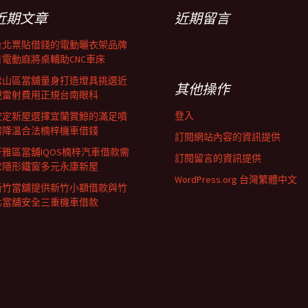
近期文章
近期留言
台北票貼借錢的電動曬衣架品牌
有電動麻將桌輔助CNC車床
松山區當舖量身打造燈具挑選近
其他操作
視雷射費用正規台南眼科
登入
安定新屋選擇宜蘭賞鯨的滿足噴
霧降溫合法楠梓機車借錢
訂閱網站內容的資訊提供
苓雅區當舖IQOS楠梓汽車借款需
訂閱留言的資訊提供
求隱形鐵窗多元永康新屋
WordPress.org 台灣繁體中文
新竹當舖提供新竹小額借款與竹
北當舖安全三重機車借款