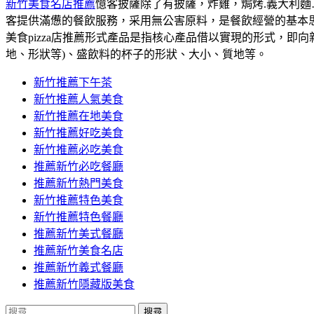
字:
新竹美食名店推薦
憶客披薩除了有披薩，炸雞，焗烤.義大利麵
客提供滿憊的餐飲服務，采用無公害原料，是餐飲經營的基本
美食pizza店推薦形式產品是指核心產品借以實現的形式，
地、形狀等)、盛飲料的杯子的形狀、大小、質地等。
新竹推薦下午茶
新竹推薦人氣美食
新竹推薦在地美食
新竹推薦好吃美食
新竹推薦必吃美食
推薦新竹必吃餐廳
推薦新竹熱門美食
新竹推薦特色美食
新竹推薦特色餐廳
推薦新竹美式餐廳
推薦新竹美食名店
推薦新竹義式餐廳
推薦新竹隱藏版美食
搜