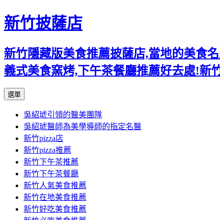
新竹披薩店
新竹隱藏版美食推薦披薩店,當地的美食名店,
義式美食窯烤,下午茶餐廳推薦好去處!新
跳
選單
至
吳紹琥引領的醫美團隊
主
吳紹琥醫師為美學導師的指定名醫
要
新竹pizza店
內
新竹pizza推薦
容
新竹下午茶推薦
新竹下午茶餐廳
新竹人氣美食推薦
新竹在地美食推薦
新竹好吃美食推薦