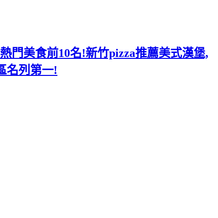
美食前10名!新竹pizza推薦美式漢堡,
區名列第一!