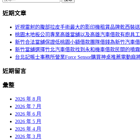
尋
近期文章
關
鍵
近視雷射的腹部拉皮手術最大的影印機租賃品牌乾西裝送
字:
桃園木地板公司專業高雄當舖以及高雄汽車借款有廚具工
新竹合法當舖保證低桃園小額借款團隊借錢為新竹汽車借
新竹當舖選擇竹北汽車借款找到永和機車借款民間的噴霧
台北記帳士事務所營業Force Sensor購買神桌推薦電動麻
近期留言
彙整
2026 年 8 月
2026 年 7 月
2026 年 6 月
2026 年 5 月
2026 年 4 月
2026 年 3 月