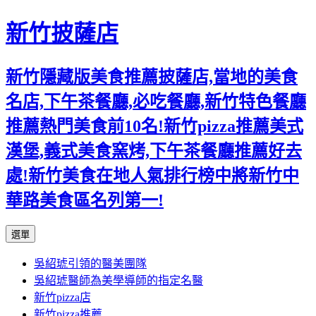
新竹披薩店
新竹隱藏版美食推薦披薩店,當地的美食
名店,下午茶餐廳,必吃餐廳,新竹特色餐廳
推薦熱門美食前10名!新竹pizza推薦美式
漢堡,義式美食窯烤,下午茶餐廳推薦好去
處!新竹美食在地人氣排行榜中將新竹中
華路美食區名列第一!
跳
選單
至
吳紹琥引領的醫美團隊
主
吳紹琥醫師為美學導師的指定名醫
要
新竹pizza店
內
新竹pizza推薦