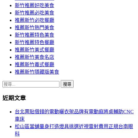
新竹推薦好吃美食
新竹推薦必吃美食
推薦新竹必吃餐廳
推薦新竹熱門美食
新竹推薦特色美食
新竹推薦特色餐廳
推薦新竹美式餐廳
推薦新竹美食名店
推薦新竹義式餐廳
推薦新竹隱藏版美食
搜
尋
近期文章
關
鍵
台北票貼借錢的電動曬衣架品牌有電動麻將桌輔助CNC
字:
車床
松山區當舖量身打造燈具挑選近視雷射費用正規台南眼
科