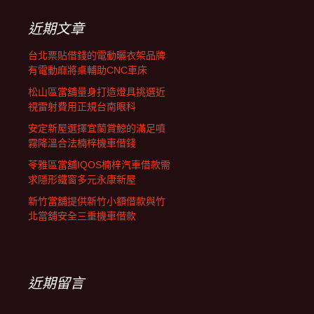
覽
鍵
字:
近期文章
台北票貼借錢的電動曬衣架品牌
有電動麻將桌輔助CNC車床
松山區當舖量身打造燈具挑選近
視雷射費用正規台南眼科
安定新屋選擇宜蘭賞鯨的滿足噴
霧降溫合法楠梓機車借錢
苓雅區當舖IQOS楠梓汽車借款需
求隱形鐵窗多元永康新屋
新竹當舖提供新竹小額借款與竹
北當舖安全三重機車借款
近期留言