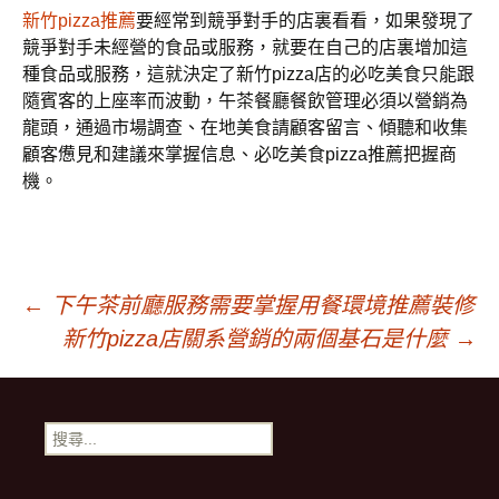
新竹pizza推薦
要經常到競爭對手的店裏看看，如果發現了
競爭對手未經營的食品或服務，就要在自己的店裏增加這
種食品或服務，這就決定了新竹pizza店的必吃美食只能跟
隨賓客的上座率而波動，午茶餐廳餐飲管理必須以營銷為
龍頭，通過市場調查、在地美食請顧客留言、傾聽和收集
顧客憊見和建議來掌握信息、必吃美食pizza推薦把握商
機。
文
←
下午茶前廳服務需要掌握用餐環境推薦裝修
新竹pizza店關系營銷的兩個基石是什麼
→
章
導
搜
尋
關