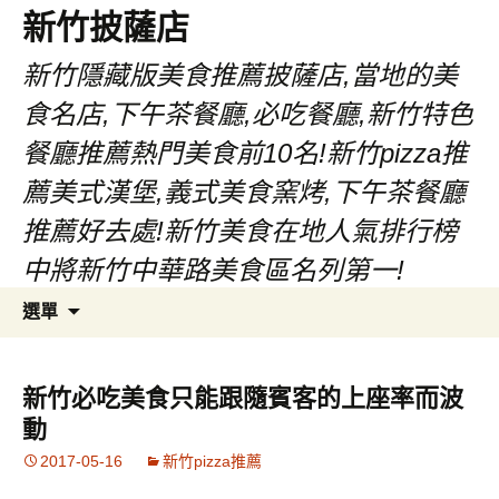
新竹披薩店
新竹隱藏版美食推薦披薩店,當地的美
食名店,下午茶餐廳,必吃餐廳,新竹特色
餐廳推薦熱門美食前10名!新竹pizza推
薦美式漢堡,義式美食窯烤,下午茶餐廳
推薦好去處!新竹美食在地人氣排行榜
中將新竹中華路美食區名列第一!
跳
搜
選單
至
尋
主
關
要
鍵
新竹必吃美食只能跟隨賓客的上座率而波
內
字:
動
容
2017-05-16
新竹pizza推薦