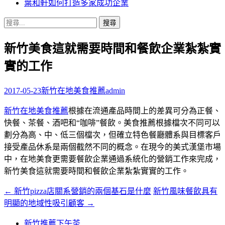
葉和軒如何打造多家成功企業
搜
尋
新竹美食這就需要時間和餐飲企業紮紮實
關
鍵
實的工作
字:
2017-05-23
新竹在地美食推薦
admin
新竹在地美食推薦
根據在流通產品時間上的差異可分為正餐、
快餐、茶餐、酒吧和“咖啡”餐飲。美食推薦根據檔次不同可以
劃分為高、中、低三個檔次，但確立特色餐廳體系與目標客戶
接受產品休系是兩個截然不同的概念。在現今的美式漢堡市場
中，在地美食更需要餐飲企業通過系統化的營銷工作來完成，
新竹美食這就需要時間和餐飲企業紮紮實實的工作。
←
新竹pizza店關系營銷的兩個基石是什麼
新竹風味餐飲具有
文
明顯的地域性吸引顧客
→
章
新竹推薦下午茶