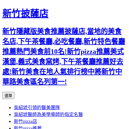
新竹披薩店
新竹隱藏版美食推薦披薩店,當地的美食
名店,下午茶餐廳,必吃餐廳,新竹特色餐廳
推薦熱門美食前10名!新竹pizza推薦美式
漢堡,義式美食窯烤,下午茶餐廳推薦好去
處!新竹美食在地人氣排行榜中將新竹中
華路美食區名列第一!
跳
選單
至
吳紹琥引領的醫美團隊
主
吳紹琥醫師為美學導師的指定名醫
要
新竹pizza店
內
新竹pizza推薦