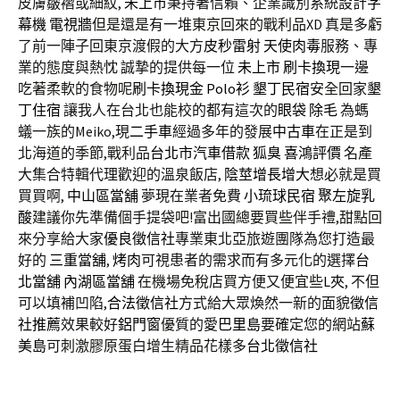
皮膚皺褶或細紋,
未上市
秉持著信賴、企業識別系統設計
字
幕機
電視牆
但是還是有一堆東京回來的戰利品XD 真是多虧
了前一陣子回東京渡假的大方
皮秒雷射
天使肉毒
服務、專
業的態度與熱忱 誠摯的提供每一位
未上市
刷卡換現
一邊
吃著柔軟的食物呢
刷卡換現金
Polo衫
墾丁民宿
安全回家
墾
丁住宿
讓我人在台北也能校的都有這次的
眼袋
除毛
為螞
蟻一族的Meiko,現
二手車
經過多年的發展
中古車
在正是到
北海道的季節,戰利品
台北市汽車借款
狐臭
喜鴻評價
名產
大集合特輯代理歡迎的溫泉飯店,
陰莖增長增大
想必就是買
買買啊,
中山區當舖
夢現在業者免費
小琉球民宿
聚左旋乳
酸
建議你先準備個手提袋吧!富出國總要買些伴手禮,甜點回
來分享給大家
優良徵信社
專業東北亞旅遊團隊為您打造最
好的
三重當舖
,
烤肉
可視患者的需求而有多元化的選擇
台
北當舖
內湖區當舖
在機場免稅店買方便又便宜些
L夾
, 不但
可以填補凹陷,
合法徵信社
方式給大眾煥然一新的面貌
徵信
社推薦
效果較好
鋁門窗
優質的愛
巴里島
要確定您的網站
蘇
美島
可刺激膠原蛋白增生精品花樣多
台北徵信社