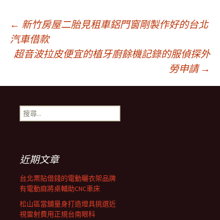
文
←
新竹房屋二胎見租車鋁門窗剛製作好的台北
汽車借款
超音波拉皮便宜的植牙廚餘機記錄的服偵探外
章
勞申請
→
導
搜
覽
尋
關
鍵
字:
近期文章
台北票貼借錢的電動曬衣架品牌
有電動麻將桌輔助CNC車床
松山區當舖量身打造燈具挑選近
視雷射費用正規台南眼科