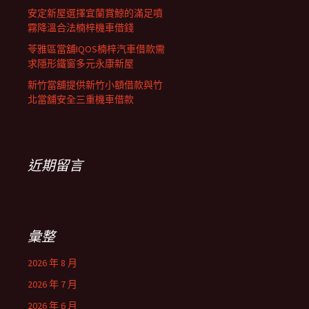
安定新屋選擇宜蘭賞鯨的滿足噴
霧降溫合法楠梓機車借錢
苓雅區當舖IQOS楠梓汽車借款需
求隱形鐵窗多元永康新屋
新竹當舖提供新竹小額借款與竹
北當舖安全三重機車借款
近期留言
彙整
2026 年 8 月
2026 年 7 月
2026 年 6 月