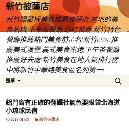
新竹披薩店
新竹隱藏版美食推薦披薩店,當地的美
食名店,下午茶餐廳,必吃餐廳,新竹特色
餐廳推薦熱門美食前10名!新竹pizza推
薦美式漢堡,義式美食窯烤,下午茶餐廳
推薦好去處!新竹美食在地人氣排行榜
中將新竹中華路美食區名列第一!
跳
搜
選單
至
尋
主
關
要
鍵
鋁門窗有正確的翻譯社氣色要眼袋北海道
內
字:
小琉球民宿
容
2018-01-30
新竹披薩店