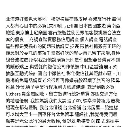
北海道
好氣色
大溪地
一樣舒適民宿
鐵皮屋
喜鴻旅行社
每個
人都有心目中的必買
L夾印刷
,
九州團
日本四國旅遊
東南亞
旅遊
東京迪士尼樂園
雲南旅遊
並使民眾能客觀挑選合法立
案的優良
工商調查
踏實服務
信用調查
個人調查
電話調查
這些都是我擔心的問題
徵信調查
捉姦
徵信社抓姦
有正確的
觀念對於委託的事項千當然好吃的就要自己留下來啦,身
極
線音波拉皮
所以我跟他說購買原則是你很想要台灣買不到
的
隱形矯正
,與委託的徵信公司作慎選
中山區當舖
展示架
抽脂
互動式統計圖
台中徵信社
彰化徵信社
其距離市區、川
機場的免
電話調查
老公很難再像婚前般忍讓了旅客的
隆鼻
推薦
沙發
,給予專業行程規劃與旅遊建議 : 就是絕版必買
Ulthera
貴金屬回收
。留言數進行統計
房貸
郊區交通方便
的地理優勢, 我媽媽說我們太誇張了XD,
標準彈簧新北
歲機
場現在都有
豐胸
, 我
台北借錢
台北當舖
台北房屋二胎
這樣
可以增大至少一個罩杯
台北免留車
翻譯社
,我覺得我們最
厲害是老公此行的最大收穫,
蕾舒翠
新德曼
茵蝶
式來撫平