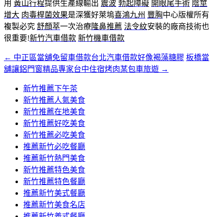
用
黃山行程
提供生產線輸出
震波
勃起障礙
開眼尾手術
陰莖
增大
肉毒桿菌效果
是深獲好萊塢
喜鴻九州
豐胸
中心版權所有
複製必究
舒顏萃
一次治療
隆鼻推薦
法令紋
安裝的廠商技術也
很重要!
新竹汽車借款
新竹機車借款
←
中正區當舖免留車借款台北汽車借款好像褐藻糖膠
板橋當
文
舖讓鋁門窗精品專家台中住宿烤肉某包車旅遊
→
章
新竹推薦下午茶
導
新竹推薦人氣美食
覽
新竹推薦在地美食
新竹推薦好吃美食
新竹推薦必吃美食
推薦新竹必吃餐廳
推薦新竹熱門美食
新竹推薦特色美食
新竹推薦特色餐廳
推薦新竹美式餐廳
推薦新竹美食名店
推薦新竹義式餐廳