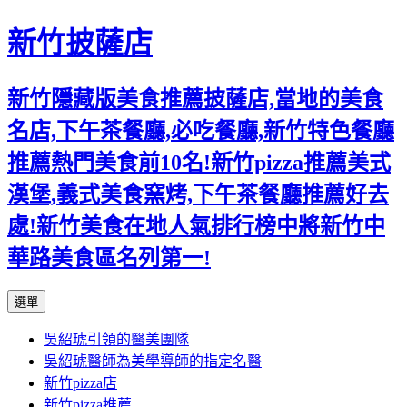
新竹披薩店
新竹隱藏版美食推薦披薩店,當地的美食
名店,下午茶餐廳,必吃餐廳,新竹特色餐廳
推薦熱門美食前10名!新竹pizza推薦美式
漢堡,義式美食窯烤,下午茶餐廳推薦好去
處!新竹美食在地人氣排行榜中將新竹中
華路美食區名列第一!
跳
選單
至
吳紹琥引領的醫美團隊
主
吳紹琥醫師為美學導師的指定名醫
要
新竹pizza店
內
新竹pizza推薦