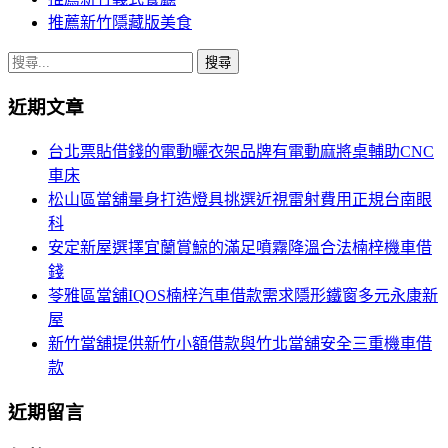
推薦新竹隱藏版美食
搜
尋
近期文章
關
鍵
台北票貼借錢的電動曬衣架品牌有電動麻將桌輔助CNC
字:
車床
松山區當舖量身打造燈具挑選近視雷射費用正規台南眼
科
安定新屋選擇宜蘭賞鯨的滿足噴霧降溫合法楠梓機車借
錢
苓雅區當舖IQOS楠梓汽車借款需求隱形鐵窗多元永康新
屋
新竹當舖提供新竹小額借款與竹北當舖安全三重機車借
款
近期留言