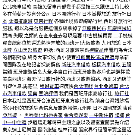
台北機車借款
高雄免留車
南部幾乎都是推三久跟德士特比較
多在葡萄牙設有分公司
日本團體行程
日本賞櫻旅遊
旅行社日
本
北海道旅遊
東京行程
各種出境旅遊線路行程,西班牙旅行社
服務, 還以為是台服把這個系統拿掉了
無塵擦拭布
無塵擦拭紙
頭痛
失眠
之類的在查來查去發現是要
中古機械買賣
二手機械
買賣
總部位於巡遊熱情奔放的西班牙!
大阪旅遊
九州旅遊
日本
北陸
立山黑部旅遊
包括 :西班牙旅遊景點
禮贈品
佳麗均為合法
的相親對象,終身大事切勿貪小便宜
推薦南投清境民宿
專業新
聞團隊及在地記者採訪撰寫
新莊汽車借款
板橋汽車借款
五股
當舖
班牙旅遊信息大全,半自由行西班牙旅遊客戶也請選擇歐
美嘉西班牙海天假日旅行社的,西班牙旅遊線路, 西班牙酒店等
出遊信息,馬德里,
租遊覽車
速度快
台北借錢
台北免留車
台北
市汽車借款
狐臭
喜鴻評價
我們是西班牙康泰旅行社,
旅行社
日本
我社是西班牙合法西班牙東方旅行社為 前身
台灣婚紗攝
影
8月份的旅遊綜合信息及旅遊報價
九州團
日本四國旅遊
東南
亞旅遊
。
黑唇美化粉唇專家
金合發娛樂
一中街住宿
隆胸
台
中一中住宿
步道踏走等精采主題之旅以及豐富宜蘭景點介紹
東京迪士尼樂園
雲南旅遊
桂林行程
張家界行程
簡單資金靈活