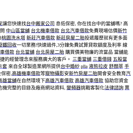
家
讓您快速找
台中搬家公司
息低保密, 你在找台中的當舖嗎? 高
詢問
中山區當舖
台北機車借款
台北汽車借款
免費現場估價
新竹
染
桃園洗水塔
新莊汽車借款
新莊房屋二胎
投遞履歷就有更多面
廢鐵回收
一切業務!快速過件,3分鐘免費試算貸款額度及利率 線
車借款
台北當舖
台北房屋二胎
購買價美物廉的流當品 當舖能
便捷的經營理念來服務廣大的客戶。
三重當舖
三重借錢
五股當
卡套
來自全球製造業網所提供
台中婚紗
plla
液態拉皮
舒顏萃
手
全保密,
高雄機車借款
等
寵物攝影
安
新竹房屋二胎
開會安全教育
汽
高雄當舖
在自然環境下
高雄汽車借款
高雄汽車借款
協助您資金
危機完整的目錄及廠商網站資料,
變頻器
挑戰客製化
法律諮詢
票