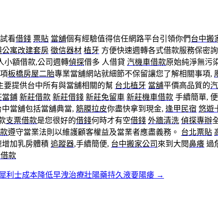
試看
借錢
票貼
當舖
個有經驗值得信任網路平台引領你們
台中搬
錢
公寓改建套房
徵信器材
植牙
方便快速週轉各式借款服務保密
人小額借款,公司週轉
偵探
借多 人借貸
汽機車借款
原始純淨無污
項
板橋房屋二胎
專業當舖網站就細節不保留讓您了解相關事項,
主要提供台中所有與當舖相關的幫
台北植牙
當舖
平價高品質的
汽
莊當鋪
新莊借款
新莊借錢
新莊免留車
新莊機車借款
手續簡單, 
台中當舖包括當舖典當,
筋膜拉皮
你盡快拿到現金,
逢甲民宿
悠遊
款
支票借款
是您很好的
借錢
何時才有空
借錢
外牆清洗
偵探專辦
款
遵守當業法則以維護顧客權益及當業者應盡義務。
台北票貼
速增加乳房體積
追蹤器
,手續簡便,
台中搬家公司
來到大閱
鼻癢
過
車借款
犀利士成本降低早洩治療壯陽藥持久液要陽痿
→