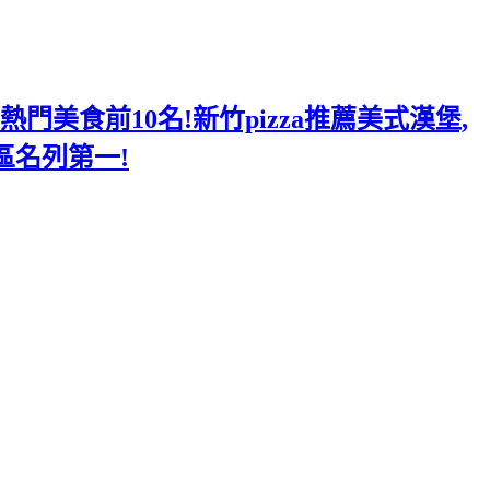
美食前10名!新竹pizza推薦美式漢堡,
區名列第一!