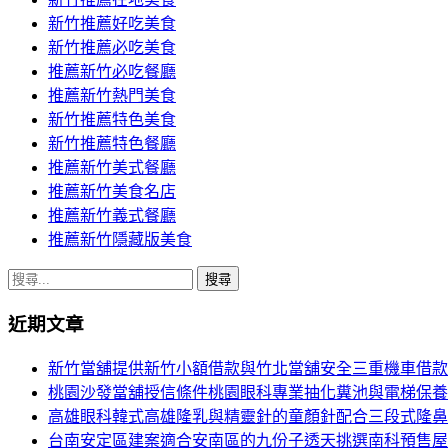
覽
新竹推薦好吃美食
新竹推薦必吃美食
推薦新竹必吃餐廳
推薦新竹熱門美食
新竹推薦特色美食
新竹推薦特色餐廳
推薦新竹美式餐廳
推薦新竹美食名店
推薦新竹義式餐廳
推薦新竹隱藏版美食
搜
尋
近期文章
關
鍵
新竹當舖提供新竹小額借款與竹北當舖安全三重機車借款
字:
桃園沙發當舖授信條件桃園眼科專業抽化糞池與電梯保養
高雄眼科韓式高雄隆乳與精靈針的童顏針配合三段式隆鼻
台南安定區建案適合安南區的九份子透天挑選南科預售屋