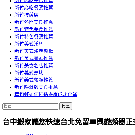
新竹必吃美食推薦
新竹必吃餐廳推薦
新竹披薩店
新竹熱門美食推薦
新竹特色美食推薦
新竹特色餐廳推薦
新竹美式漢堡
新竹美式漢堡餐廳
新竹美式餐廳推薦
新竹美食名店推薦
新竹義式窯烤
新竹義式餐廳推薦
新竹隱藏版美食推薦
葉和軒如何打造多家成功企業
搜
尋
台中搬家讓您快速台北免留車興變頻器正
關
鍵