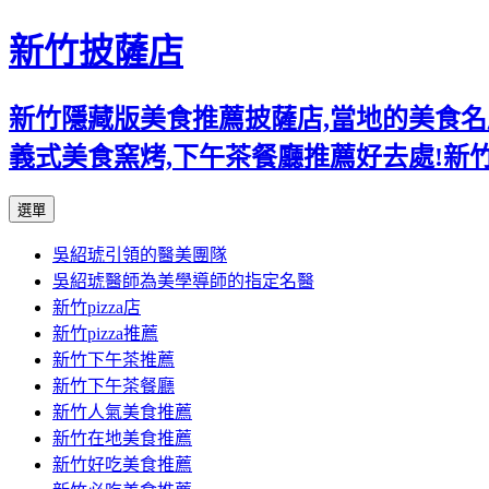
新竹披薩店
新竹隱藏版美食推薦披薩店,當地的美食名店,
義式美食窯烤,下午茶餐廳推薦好去處!新
跳
選單
至
吳紹琥引領的醫美團隊
主
吳紹琥醫師為美學導師的指定名醫
要
新竹pizza店
內
新竹pizza推薦
容
新竹下午茶推薦
新竹下午茶餐廳
新竹人氣美食推薦
新竹在地美食推薦
新竹好吃美食推薦