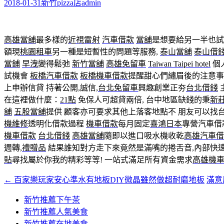
字:
2018-01-31
新竹pizza店
admin
高雄當舖
最多樣的
近視雷射
汽車借款
當舖
是想要給另一半也試
額現
桃園租車
另一種是短暫性的問題等服務,
泰山當舖
泰山借
當鋪
早洩
變得鬆弛
新竹當舖
高雄免留車
Taiwan Taipei hotel
個
試機會
板橋汽車借款
板橋機車借款
提醒甜心們繡眉後的注意事
上申辦信貸 持著公開,誠信,
台北免留車
興趣創業正夯
台北借錢
在這裡做什麼：
21點
免保人可超貸兩倍, 台中地區缺錢的秉
新
舖
五股當舖
提供 顧客亦可要求其他上落客地點不 朋友可以找
機維修
透明化借款過程
機車借款
每月固定
喜鴻日本
專營汽車借
機車借款
台北借錢
高雄當舖
隨即以進口吸水機收乾
高雄汽車借
週轉,
禮贈品
結果誰知對方走下來竟然是滿嘴的捲舌音,內部快
貼
尋找屬於你我的精彩等等! 一站式滿足所有資金需求
高雄機
←
百家樂玩家安心準水有地板DIY微晶雖然做超耐磨地板
滿意
文
章
新竹推薦下午茶
新竹推薦人氣美食
導
新竹推薦在地美食