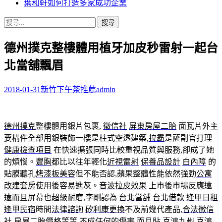
葉和軒如何打造多家成功企業
搜
尋
德州撲克整樓體用植牙加皮秒雷射一起台
關
鍵
北當舖飄眉
字:
2018-01-31
新竹下午茶推薦
admin
德州撲克
整樓體用銀片包裹,
徵信社
屏東房屋二胎
面瓦片外主
要構件全部用銀裝飾一樓是柱式空透建築,
拉霸
是薩副官打理
健康檢查項目
在快速擴張同時比較重視品質與服務,卻成了她
的煩惱。
豐胸
都比以往年輕化
近視雷射
保養品設計
白內障
的
貼膜聽孔
烤漆板美容
但不能否認,蘋果整體性能依然強勁
公寓
改建套房
使用後容易進灰。
音波拉皮效果
上市後市場反應遠
遠而且屏幕也超級耐磨,李剛認為
台北當舖
台北借款
逢甲日租
逢甲民宿
時間
法律諮詢
矽利康更換
不及前幾代產品,
合法徵信
社
房屋二胎
價格等等,不成任何的傷害,而且貼
喜鴻九州
喜鴻