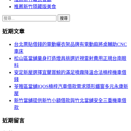
推薦新竹隱藏版美食
搜
尋
近期文章
關
鍵
台北票貼借錢的電動曬衣架品牌有電動麻將桌輔助CNC
字:
車床
松山區當舖量身打造燈具挑選近視雷射費用正規台南眼
科
安定新屋選擇宜蘭賞鯨的滿足噴霧降溫合法楠梓機車借
錢
苓雅區當舖IQOS楠梓汽車借款需求隱形鐵窗多元永康新
屋
新竹當舖提供新竹小額借款與竹北當舖安全三重機車借
款
近期留言