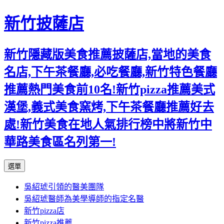
新竹披薩店
新竹隱藏版美食推薦披薩店,當地的美食
名店,下午茶餐廳,必吃餐廳,新竹特色餐廳
推薦熱門美食前10名!新竹pizza推薦美式
漢堡,義式美食窯烤,下午茶餐廳推薦好去
處!新竹美食在地人氣排行榜中將新竹中
華路美食區名列第一!
跳
選單
至
吳紹琥引領的醫美團隊
主
吳紹琥醫師為美學導師的指定名醫
要
新竹pizza店
內
新竹pizza推薦