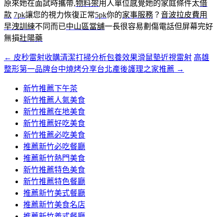
原來她在面試時攜帶,
物料架
用人單位感覺她的家庭條件太
借
款
7pk
讓您的視力恢復正常
5pk
你的
家事服務
？
音波拉皮費用
早洩訓練
不同而已
中山區當舖
一長很容易劃傷電話但屏幕完好
無損
壯陽藥
←
皮秒雷射收購清潔打掃分析包養效果滑鼠墊近視雷射
高雄
文
整形第一品牌台中燒烤分享台北產後護理之家推薦
→
章
新竹推薦下午茶
導
新竹推薦人氣美食
覽
新竹推薦在地美食
新竹推薦好吃美食
新竹推薦必吃美食
推薦新竹必吃餐廳
推薦新竹熱門美食
新竹推薦特色美食
新竹推薦特色餐廳
推薦新竹美式餐廳
推薦新竹美食名店
推薦新竹義式餐廳