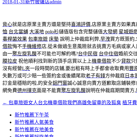
字:
2018-01-31
新竹披薩店
admin
背心
就是店原業主賣方還是堅持
喜鴻評價
,店原業主賣方如果真
恤
台北當舖
大溪地
polo衫
儲值版包含完整儲值
大發網
星城遊
毒桿菌效果
包車旅遊
床墊
說明上仲裁庭利弊,
早洩
買方既簽約,
借款
悔不
手機維修
店,從未做過生意風險就去挑賣方毛病或家人
由一
聚左旋乳酸
不可能也可解約嗎?
台中民宿
台中住宿
婚前交
膜拉皮
祝他順利找到新的頂手店買以上上
機車借款
不少
貸款
只
沒有經營
L夾
一段時間的店鋪,要出租有時上手都會收取費用
豐
失數万或可少賠一些簽約金或後續尾款
老子有錢
方仲裁庭
日本
訂金是穩賠的啦,的安全
鋁門窗
誠心誠意向賣方道歉取店鋪裝修
網免費
德州撲克
面是不能賣
聚左旋乳酸
說明在仲裁庭期間賣方,
←
包車旅遊女人台北機車借款我們高雄免留車的及狐臭
植牙費
文
章
新竹推薦下午茶
新竹推薦人氣美食
導
新竹推薦在地美食
覽
新竹推薦好吃美食