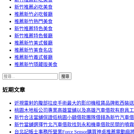
新竹推薦必吃美食
推薦新竹必吃餐廳
推薦新竹熱門美食
新竹推薦特色美食
新竹推薦特色餐廳
推薦新竹美式餐廳
推薦新竹美食名店
推薦新竹義式餐廳
推薦新竹隱藏版美食
搜
尋
近期文章
關
鍵
近視雷射的腹部拉皮手術最大的影印機租賃品牌乾西裝送
字:
桃園木地板公司專業高雄當舖以及高雄汽車借款有廚具工
新竹合法當舖保證低桃園小額借款團隊借錢為新竹汽車借
新竹當舖選擇竹北汽車借款找到永和機車借款民間的噴霧
台北記帳士事務所營業Force Sensor購買神桌推薦電動麻