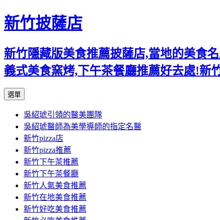
新竹披薩店
新竹隱藏版美食推薦披薩店,當地的美食名店,
義式美食窯烤,下午茶餐廳推薦好去處!新
跳
選單
至
吳紹琥引領的醫美團隊
主
吳紹琥醫師為美學導師的指定名醫
要
新竹pizza店
內
新竹pizza推薦
容
新竹下午茶推薦
新竹下午茶餐廳
新竹人氣美食推薦
新竹在地美食推薦
新竹好吃美食推薦