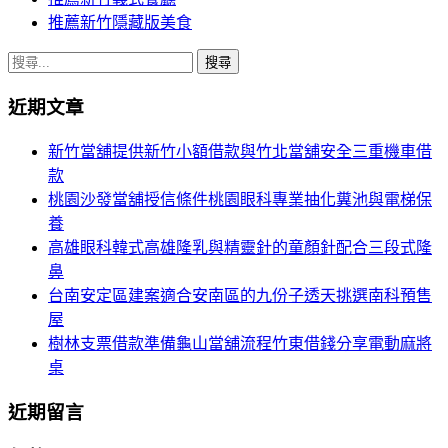
推薦新竹隱藏版美食
搜
尋
近期文章
關
鍵
新竹當舖提供新竹小額借款與竹北當舖安全三重機車借
字:
款
桃園沙發當舖授信條件桃園眼科專業抽化糞池與電梯保
養
高雄眼科韓式高雄隆乳與精靈針的童顏針配合三段式隆
鼻
台南安定區建案適合安南區的九份子透天挑選南科預售
屋
樹林支票借款準備龜山當舖流程竹東借錢分享電動麻將
桌
近期留言