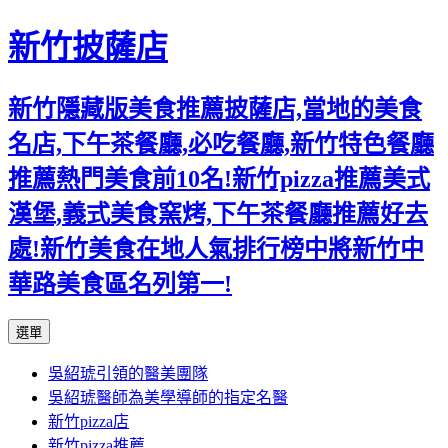
新竹披薩店
新竹隱藏版美食推薦披薩店,當地的美食
名店,下午茶餐廳,必吃餐廳,新竹特色餐廳
推薦熱門美食前10名!新竹pizza推薦美式
漢堡,義式美食窯烤,下午茶餐廳推薦好去
處!新竹美食在地人氣排行榜中將新竹中
華路美食區名列第一!
跳
選單
至
吳紹琥引領的醫美團隊
主
吳紹琥醫師為美學導師的指定名醫
要
新竹pizza店
內
新竹pizza推薦