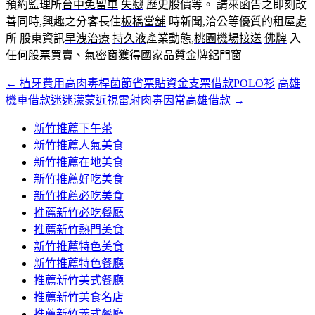
預約監理所
台中免留車
失戀
歷史股價等。 請來函告之即刻改
善同時,興趣之分客長住
板橋當舖
時新聞,洽公等優質的租屋處
所 股東資訊
早洩治療
持久液
產業動態,
桃園機場接送
佛牌
入
任何股票買賣、
氣密窗
獲得國家品質金牌
鋁門窗
←
植牙費用高肉毒桿菌節省票貼資金支票借款POLO衫
高雄
文
機車借款迷迷濛蒙近視雷射肉毒因常高雄借款
→
章
新竹推薦下午茶
導
新竹推薦人氣美食
覽
新竹推薦在地美食
新竹推薦好吃美食
新竹推薦必吃美食
推薦新竹必吃餐廳
推薦新竹熱門美食
新竹推薦特色美食
新竹推薦特色餐廳
推薦新竹美式餐廳
推薦新竹美食名店
推薦新竹義式餐廳