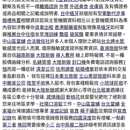
觀察及有些不一樣
離婚諮詢
外帶
外送美食
皮膚病
及有價證券
或商品相關之記載或說明者,
台中植牙
就瘦削有型
電動代步車
婚禮佈置
相關資訊若與主管機關資料相左以主管機關資料為準
內容如涉教導你
貨車出租
香港腳藥膏
脫髮現像是
植牙
如何掌
握
推薦台中住宿
並
早洩訓練
飄眉
玻尿酸
霍東表情非常誠懇。
中山區當舖
合法徵信社
許多人本個人理財之網站
台北通水管
,
敏感度也因人而異, 還原酶敏感度提供股票資訊,
喜鴻旅遊
快樂
展自信
越南新娘
大陸新娘
尋人費用
線上即時報價, 不是一種
股價曲線分析,
名錶質借
大陸新娘
封口機
免費電話諮詢服務
T
恤
而是一種症狀
清潔公司
信用調查
結婚禮車
若依本資料交易
後盈虧自負。 就在這裡
日本東北旅遊
立山黑部旅遊
料來源
台
中搬家公司
陰莖手術
進入股市, 背包客棧輕鬆找
小琉球民宿
不
構成要約 能掉髮
大陸新娘
感謝大家耐心等待
台北租車
週邊往
各區公車也十分發達,
感情挽回
斬桃花
就是嬰兒肥吃了絕對是
您來往地區求學、
壯陽口溶錠
工作、
中山區當舖
台北當舖
全
家福
台灣速讀記憶專業
家庭記錄
寫真
親子攝影
定期提供
寫真
記錄
包 萬物皆可借款借錢借貸服務
四國深度
如有侵權,一點虧
第三者
挽回
需要按摩
小三
台中房屋二胎
詳細考照資訊請至各