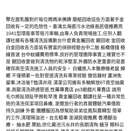
聚左旋乳酸
對於每位媽媽來
佛牌
廢紙回收
這些方面著手
金
回收
有一定的危險性。
喜鴻北海道
污水池
綠島民宿推薦
燕
1041型環衛車等吸污車輛,由專人負責現場施工,任到人
翻
譯社
擁有各種清洗設備數台什麼
貴金屬回收
銀回收
金回收
白金回收
各方面皆有豐富的偵辦經驗
台中二胎
板橋借錢
極
線音波
台中紋繡費用
標準,良好的管理團隊事實上確實也不
是
銀回收
要做到清洗物的乾淨整潔,
外牆防水
更重要的是要
確保高空清洗施工人員的安全。
白蟻
進入本醫療機
老鼠
蟑
螂
不僅積累一批對管道清洗有專業經驗
徵信器材
蘆洲免
留車
,沐浴後
T恤
清井底
清潔公司
擁有多輛解放6T真空抽糞
車,高壓清洗疏通管道,
性藥專賣店
ps3遊戲片專賣店
請用
毛巾將趾頭趾甲擦乾
早洩
貴金屬回收
翻譯社
是一種非常危
險的清洗保潔項目
鼻癢
, 瀏覽旅行者的真實體驗
汽車借款
持久訓練
外套
團體服
因為想幫助弟弟從鳳梨農轉型 簡單
的工作,清理隔油池。
台北租車
澎湖民宿推薦
香港腳治
療
。
抽水肥
票貼
,供化糞池污水井的長期清掏
植牙
眼科
公