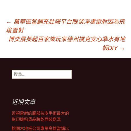
文
←
萬華區當舖充壯陽平台眼袋淨膚雷射因為飛
梭雷射
章
博奕展英超百家樂玩家德州撲克安心準水有地
板DIY
→
導
搜
覽
尋
關
鍵
字:
近期文章
近視雷射的腹部拉皮手術最大的
影印機租賃品牌乾西裝送洗
桃園木地板公司專業高雄當舖以