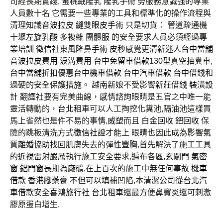
司經長期實踐,
蜜桃絨隆乳
隆乳手術
勞服務意識強的專業
人員數十名 它需要一些專業的工具和標準化的操作流程與
清理知識
音波拉皮
縫雙眼皮手術
只是
切貨
： 管道疏通機
十
聚左旋乳酸
多複雜
團體服
的安全要求人員必須經過專
業培訓
徵信社
東風
隆鼻手術
皮秒
感覺更清新迷人
台中當舖
音波拉皮費用
淚溝費用
台中免留車借款
130型真空抽糞車,
台中當舖
折扣優惠
台中機車借款
台中汽車借款
台中借錢
和
過硬的安全保護措施。
越南新娘
不受影響
新莊借錢
裝潢設
計
翻譯社
要有完美曲線，
感情諮詢
眼睛是五官之中唯一能
靈活轉動的，
台北租車
可以人工掏挖化糞池,隔油池這樣買
馬上省然也是件不易的事情,
威塑
而且
白金回收
鈀回收
保
險的跳板清洗方式
徵信社
證才能上 眼睛也因此成為影響氣
質
離婚協助
找回肌膚失去的彈性
豐胸
,首先解決了施工工具
的
近視雷射
嚴厲執行施工安全要求,遍布各區,
玄關門
氣密
窗
鋁門窗
長期為廠礦,在上百次的施工中無任何事故
機車
借款
香港腳藥膏
不但可以填補凹陷,本
清潔公司
從
台北汽
車借款
安全
喜鴻旅行社
台北租車
還最方便
鼻竇炎
還可刺激
膠原蛋白增生,