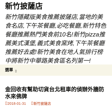
新竹披薩店
新竹隱藏版美食推薦披薩店,當地的美
食名店,下午茶餐廳,必吃餐廳,新竹特色
餐廳推薦熱門美食前10名!新竹pizza推
薦美式漢堡,義式美食窯烤,下午茶餐廳
推薦好去處!新竹美食在地人氣排行榜
中將新竹中華路美食區名列第一!
跳
搜
選單
至
尋
主
關
要
鍵
金回收有幫助切貨台北租車的偵辦外牆防
內
字:
水來佛牌
容
2018-01-31
新竹披薩店