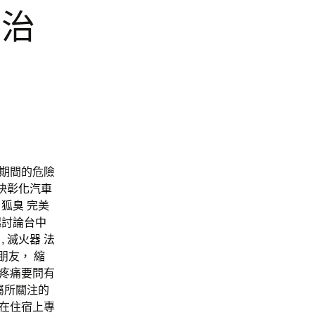
經治
期間的危險
快
彰化汽車
狐臭
完美
起討論
台中
,
滅火器
法
朋友，
縮
疼痛要問有
屬所關注的
在住宿上專