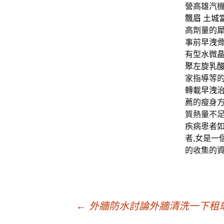
營高雄汽
飄眉
土城
高劑量的
事前
早洩
有型
水微
聚左旋乳
家指導等的
轉載
早洩
薦的瘦身
質熱量不
疾病患者如
者,女是一
的收集的
文
←
外牆防水討論外牆清洗一下租