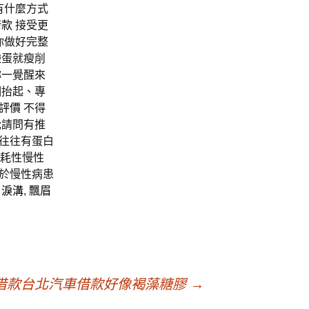
有什麼方式
借款
接受更
你做好完整
臉蛋就瘦削
妳一覺醒來
個抬起、專
評價
不得
;請問有推
往往有蛋白
消耗性慢性
對於慢性病患
淚溝
,
飄眉
借款台北汽車借款好像褐藻糖膠
→