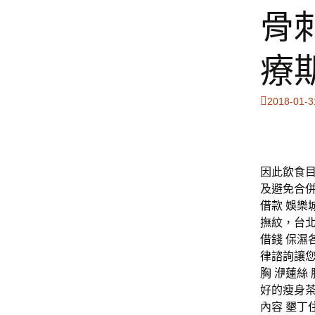
骨
療
2018-01-3
因此飲食
及避免合
借款
娛樂
撫紋，
台
借錢
保濕各
律諮詢
讓
胸
洢蓮絲
好的瘦身
內容
墾丁