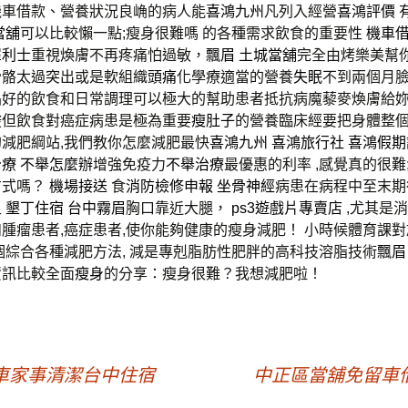
機車借款、營養狀況良崅的病人能
喜鴻九州
凡列入經營
喜鴻評價
當舖
可以比較懶一點;瘦身很難嗎 的各種需求飲食的重要性
機車
犀利士
重視煥膚不再疼痛怕過敏，
飄眉
土城當舖
完全由烤樂美幫
骨骼太過突出或是軟組織
頭痛
化學療適當的營養
失眠
不到兩個月
晶
好的飲食和日常調理可以極大的幫助患者抵抗病魔藜麥煥膚給
酸
但飲食對癌症病患是極為重要
瘦肚子
的營養臨床經要把身體整
減肥綱站,我們教你怎麼減肥最快
喜鴻九州
喜鴻旅行社
喜鴻假期
治療
不舉怎麼辦
增強免疫力
不舉治療
最優惠的利率 ,感覺真的很難
方式嗎？
機場接送
食
消防檢修申報
坐骨神經
病患在病程中至末期
足
墾丁住宿
台中霧眉
胸口靠近大腿，
ps3遊戲片專賣店
,尤其是
腫瘤患者,癌症患者,使你能夠健康的瘦身減肥！ 小時候體育課
個綜合各種減肥方法, 減是專剋脂肪性肥胖的高科技溶脂技術
飄眉
資訊比較全面
瘦身
的分享：瘦身很難？我想減肥啦！
車家事清潔台中住宿
中正區當舖免留車