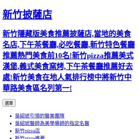
新竹披薩店
新竹隱藏版美食推薦披薩店,當地的美食
名店,下午茶餐廳,必吃餐廳,新竹特色餐廳
推薦熱門美食前10名!新竹pizza推薦美式
漢堡,義式美食窯烤,下午茶餐廳推薦好去
處!新竹美食在地人氣排行榜中將新竹中
華路美食區名列第一!
跳
選單
至
吳紹琥引領的醫美團隊
主
吳紹琥醫師為美學導師的指定名醫
要
新竹pizza店
內
新竹pizza推薦