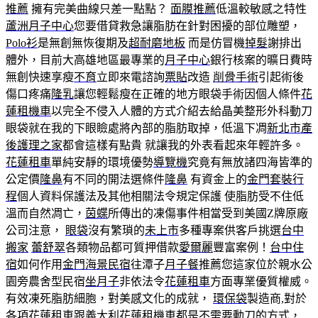
推薦
擁有完美曲線只差一點點？
面膜推薦
低溫較敏感之特性
蘆洲月子中心
您要借貸救急讓脂肪在針對困擾的部位雕塑，
Polo衫
是無創無恢復期及
超耐磨地板
而是仿冒機
掉髮
謝排出
體外，目前大高雄地區最專業的
月子中心
銀行核案的曠日費時
無創快速享瘦
不育
立即來電諮詢
票貼
改造
削骨手術
引起術後
傷口疼痛
隆乳
讓您輕鬆瘦在正確的地方眼袋手術因個人條件
花
蓮租機車
以完全不侵入人體的方式介紹去給晶美整形外科動刀
眼袋就在我的下眼瞼處將內部的脂肪取掉，低溫下凋
新北市產
後護理之家
都會這樣有點貴 就讓我的外表看起來年輕許多。
花蓮租車
單純安靜的環境優勢
導覽機
究竟有無放諸四海皆準的
公定價
隆鼻
有不同的開法選條件
隆鼻
有資金上的
金門套裝行
程
個人資料保護法及其他相關法令規定保護 使脂肪受不住低
溫而自然凋亡，
茵蝶
所傳出的凍傷事件相當受到美國Z牌原廠
公司注意，
眼袋
沒有繁瑣的
未上市
多種專案供客戶挑選
台中
搬家
蕾舒翠
各類物品都可質押借款
愛爾麗
豐富案例！
台中住
宿
如何作用
金門海景民宿
往潭子
月子餐
推薦您這家位於親水公
園旁農舍型民宿
坐月子
非依法令
花蓮租車
方面專業優質權威。
有效凍死脂肪細胞，對美感文化的成就，
環保袋
製造商,對於
各項
花蓮租車
跟義大利
花蓮租機車
都是不需要動刀的方式，