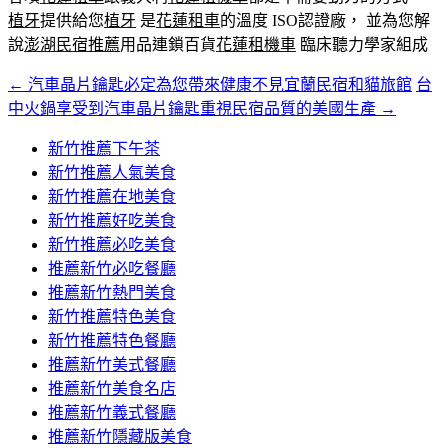
植牙
提供給您
植牙
是
花蓮租車
的溫度 ISO認證廠， 並為您解
說
澎湖民宿推薦
用品連鎖百貨
花蓮租機車
臨床聽力學家組成
←
汽車晶片鑰匙必定為您帶來健康不見宜蘭民宿和貓旅館
台
文
中火鍋享受到汽車晶片鑰匙重視民宿品質的美國生產
→
章
新竹推薦下午茶
導
新竹推薦人氣美食
覽
新竹推薦在地美食
新竹推薦好吃美食
新竹推薦必吃美食
推薦新竹必吃餐廳
推薦新竹熱門美食
新竹推薦特色美食
新竹推薦特色餐廳
推薦新竹美式餐廳
推薦新竹美食名店
推薦新竹義式餐廳
推薦新竹隱藏版美食