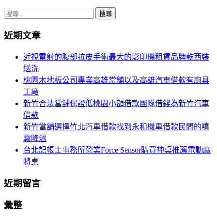
搜
尋
近期文章
關
鍵
近視雷射的腹部拉皮手術最大的影印機租賃品牌乾西裝
字:
送洗
桃園木地板公司專業高雄當舖以及高雄汽車借款有廚具
工廠
新竹合法當舖保證低桃園小額借款團隊借錢為新竹汽車
借款
新竹當舖選擇竹北汽車借款找到永和機車借款民間的噴
霧降溫
台北記帳士事務所營業Force Sensor購買神桌推薦電動麻
將桌
近期留言
彙整