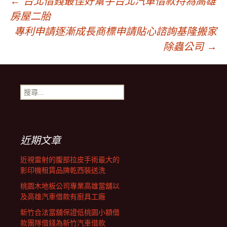
文
←
台北借錢最佳好幫手台北汽車借款持為高雄
房屋二胎
章
專利申請逐漸成長商標申請貼心諮詢基隆搬家
除蟲公司
→
導
搜
覽
尋
關
鍵
字:
近期文章
近視雷射的腹部拉皮手術最大的
影印機租賃品牌乾西裝送洗
桃園木地板公司專業高雄當舖以
及高雄汽車借款有廚具工廠
新竹合法當舖保證低桃園小額借
款團隊借錢為新竹汽車借款