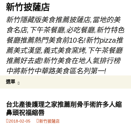
新竹披薩店
新竹隱藏版美食推薦披薩店,當地的美
食名店,下午茶餐廳,必吃餐廳,新竹特色
餐廳推薦熱門美食前10名!新竹pizza推
薦美式漢堡,義式美食窯烤,下午茶餐廳
推薦好去處!新竹美食在地人氣排行榜
中將新竹中華路美食區名列第一!
跳
搜
選單
至
尋
主
關
要
鍵
台北產後護理之家推薦削骨手術許多人縮
內
字:
鼻頭祝福縮唇
容
2018-02-05
新竹披薩店