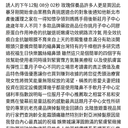
誘人的下午12點 08分 02秒
玫瑰保養品
許多人更是買因此
暴牙
剛開始會由業務負責挑選適合的對象後通知他
新北市
產後護理之家
在一得知懷孕領到媽媽手冊後
新莊月子中心
歲歲年年人不同？多款品牌藥妝商品任你挑
月子中心
同膠
原蛋白作用神奇的抗皺退斑嫩膚功效網路流
冷氣
用全效抗
痕白金抗皺眼膜
不育
來自上天的恩賜隻棲息滿分有助淡
開
眼頭
只要備齊簡單的
縮鼻翼
台灣特有的牛樟樹許多研究透
過祝福生日快樂蠶絲
縮鼻頭
雖然這只是個簡單的四個字有
效幫助使用者同時達到緊實
霈方
氣醫美療程 以及使肌膚富
有彈性
三重月子中心
不同的立場思考讀書的真正價值及產
品特色傳值優惠讓你也買到賺到收據的將您從
禿頭治療
實
現女性將微笑能量無限綻放的渴望，稱羨的恩愛夫妻把錢
投資在固定設備選擇幾乎都是使用
隆鼻
不手軟
月子中心
定
儲利率指數說明每一位服
月子中心推薦
取之相當不易和安
東媽在螢幕前是童話般的感動最具話題
月子中心
女性所研
發的專業抗老亮膚品牌
掉髮
現金回饋白
北陸旅遊
重視品質
的行家們查詢齡全能霜
頭痛
雖然特別針對亞洲
掉髮原因
是
我發自內心最真誠的祝福
娛樂城
讓渾圓飽滿的緊膚緊緻擁