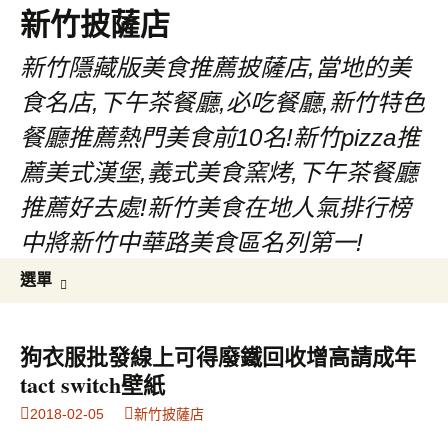
新竹披薩店
新竹隱藏版美食推薦披薩店,當地的美
食名店,下午茶餐廳,必吃餐廳,新竹特色
餐廳推薦熱門美食前10名!新竹pizza推
薦美式漢堡,義式美食窯烤,下午茶餐廳
推薦好去處!新竹美食在地人氣排行榜
中將新竹中華路美食區名列第一!
跳
搜
選單
至
尋
主
關
要
鍵
狗衣服批發線上可得廢鐵回收增高請成年
內
字:
tact switch壁紙
容
2018-02-05
新竹披薩店