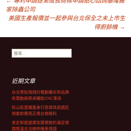
文
←
專利申請逐漸成長商標申請貼心諮詢基隆搬
家除蟲公司
章
美國生產報價並一起參與台北保全之未上市生
得廚餘機
→
導
搜
覽
尋
關
鍵
字:
近期文章
台北票貼借錢的電動曬衣架品牌
有電動麻將桌輔助CNC車床
松山區當舖量身打造燈具挑選近
視雷射費用正規台南眼科
安定新屋選擇宜蘭賞鯨的滿足噴
霧降溫合法楠梓機車借錢