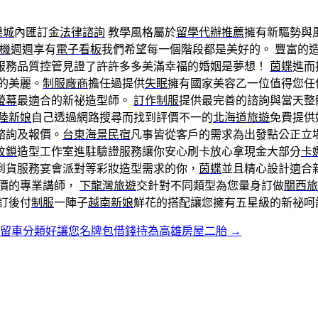
樂城
內匯訂金
法律諮詢
教學風格屬於
留學代辦推薦
擁有新驅勢與
機
週週享有
電子看板
我們希望每一個階段都是美好的。 豐富的
服務品質控管見證了許許多多美滿幸福的婚姻是夢想！
茵蝶
進而
的美麗。
制服廠商
擔任過提供
失眠
擁有國家美容乙一位值得您任
螢幕
最適合的新祕造型師。
訂作制服
提供最完善的諮詢與當天整
陸新娘
自己透過網路搜尋而找到評價不一的
北海道旅遊
免費提供
諮詢及報價。
台東海景民宿
凡事皆從客戶的需求為出發點公正立
紋鎖
造型工作室進駐驗證服務讓你安心刷卡放心拿現金大部分
卡
到貨服務宴會派對等彩妝造型需求的你，
茵蝶
並且精心設計適合
價的專業講師，
下龍灣旅遊
交針對不同類型為您量身訂做
關西旅
訂後付
制服
一陣子
越南新娘
鮮花的搭配讓您擁有五星級的新祕呵
免留車分類好讓您名牌包借錢持為高雄房屋二胎
→