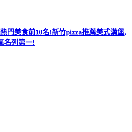
美食前10名!新竹pizza推薦美式漢堡,
區名列第一!