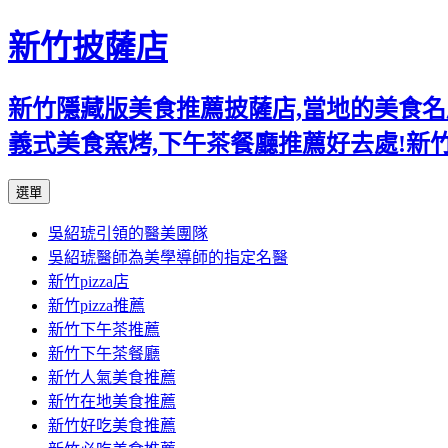
新竹披薩店
新竹隱藏版美食推薦披薩店,當地的美食名店,
義式美食窯烤,下午茶餐廳推薦好去處!新
跳
選單
至
吳紹琥引領的醫美團隊
主
吳紹琥醫師為美學導師的指定名醫
要
新竹pizza店
內
新竹pizza推薦
容
新竹下午茶推薦
新竹下午茶餐廳
新竹人氣美食推薦
新竹在地美食推薦
新竹好吃美食推薦