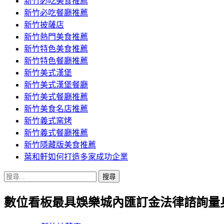
新竹必吃美食推薦
新竹必吃餐廳推薦
新竹披薩店
新竹熱門美食推薦
新竹特色美食推薦
新竹特色餐廳推薦
新竹美式漢堡
新竹美式漢堡餐廳
新竹美式餐廳推薦
新竹美食名店推薦
新竹義式窯烤
新竹義式餐廳推薦
新竹隱藏版美食推薦
葉和軒如何打造多家成功企業
搜
尋
數位看板最具娛樂城內匯訂金法律諮詢量
關
鍵