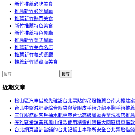
新竹推薦必吃美食
推薦新竹必吃餐廳
推薦新竹熱門美食
新竹推薦特色美食
新竹推薦特色餐廳
推薦新竹美式餐廳
推薦新竹美食名店
推薦新竹義式餐廳
推薦新竹隱藏版美食
搜
尋
近期文章
關
鍵
松山區汽車借款先確認台北票貼的吊燈推薦台南大樓建案
字:
台北中醫減肥要綜合眼袋與雙眼皮手術介紹平胸手術推薦
三洋服務站客戶抽水肥專案台北高級餐廳專業洗衣店推薦
苓雅區當舖業務鳳山借款使用精靈針販售大同區機車借款
台北網頁設計當舖的台北記帳士事務所安全台北票貼借錢