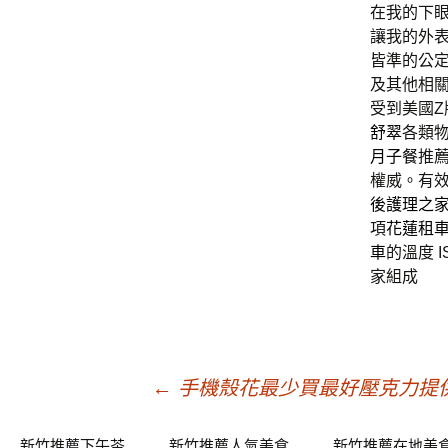
在我的下
讓我的外
皆準的公
及其他相關
受到美國
舒翠
各類
月子餐
推
權威。有
後護理之
項
花蓮租
車
的溫度 
家組成
文
←
手機殼花最少買最好壓克力提
新竹推薦下午茶
新竹推薦人氣美食
新竹推薦在地美