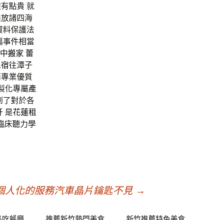
有點貴 就
無放諸四海
資料保護法
傷事件相當
中搬家
蕾
民宿
往潭子
面專業優質
製化專屬
產
到了對於各
牙
是
花蓮租
臨床聽力學
個人化的服務汽車晶片鑰匙不見
→
必吃餐廳
推薦新竹熱門美食
新竹推薦特色美食