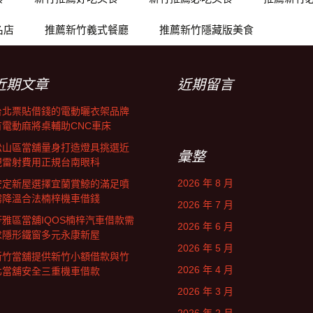
名店
推薦新竹義式餐廳
推薦新竹隱藏版美食
近期文章
近期留言
台北票貼借錢的電動曬衣架品牌
有電動麻將桌輔助CNC車床
松山區當舖量身打造燈具挑選近
彙整
視雷射費用正規台南眼科
2026 年 8 月
安定新屋選擇宜蘭賞鯨的滿足噴
霧降溫合法楠梓機車借錢
2026 年 7 月
苓雅區當舖IQOS楠梓汽車借款需
2026 年 6 月
求隱形鐵窗多元永康新屋
2026 年 5 月
新竹當舖提供新竹小額借款與竹
2026 年 4 月
北當舖安全三重機車借款
2026 年 3 月