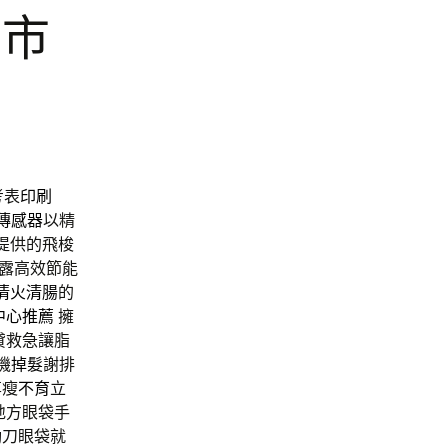
上市
薦
考表
印刷
傳感器
以精
提供的飛梭
露高效節能
清火清腸
的
中心推薦
擁
貸救急讓脂
機
掉髮
謝排
享瘦
不育
立
地方眼袋手
動刀眼袋就