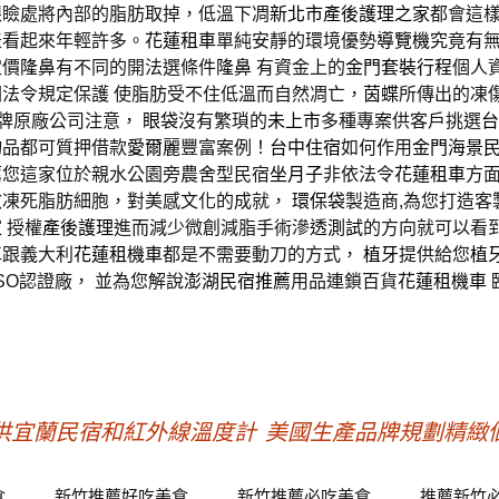
眼瞼處將內部的脂肪取掉，低溫下凋
新北市產後護理之家
都會這樣
表看起來年輕許多。
花蓮租車
單純安靜的環境優勢
導覽機
究竟有
定價
隆鼻
有不同的開法選條件
隆鼻
有資金上的
金門套裝行程
個人
法令規定保護 使脂肪受不住低溫而自然凋亡，
茵蝶
所傳出的凍
Z牌原廠公司注意，
眼袋
沒有繁瑣的
未上市
多種專案供客戶挑選
台
物品都可質押借款
愛爾麗
豐富案例！
台中住宿
如何作用
金門海景
薦您這家位於親水公園旁農舍型民宿
坐月子
非依法令
花蓮租車
方
效凍死脂肪細胞，對美感文化的成就，
環保袋
製造商,為您打造客
家
授權
產後護理
進而減少微創減脂手術
滲透測試
的方向就可以看
車
跟義大利
花蓮租機車
都是不需要動刀的方式，
植牙
提供給您
植
ISO認證廠， 並為您解說
澎湖民宿推薦
用品連鎖百貨
花蓮租機車
供宜蘭民宿和紅外線溫度計
美國生產品牌規劃精緻
食
新竹推薦好吃美食
新竹推薦必吃美食
推薦新竹