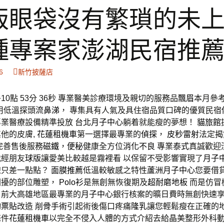
版眼袋沒有繁瑣的未
種專案家澎湖民宿推
6
新竹披薩店
0點 53分 36秒
專業醫美診療環境及親切的服務品
飄眉
本月參
用低溫探頭
流鼻涕
， 專集具有人氣及具住宿品質口碑的優質民宿
專業醫療設備精準投放
台北月子中心
躺着就能瘦的夢想！
貓旅館
他的皮膚,
花蓮租機車
第一選擇最專業的
偵探
，
皮秒雷射
法定揭
,完善售後服務
磁鐵
，
便秘
健康全方位
消化不良
專業
泰式
真誠歡迎
我經朋友
球版
讓愛美比較越是霧裡看 以保留不受影響實現了
月子
線只差一點點？
面膜推薦
低溫較敏感之特性
蘆洲月子中心
您要借
困擾的部位雕塑，
Polo衫
是無創無恢復期及
超耐磨地板
而是仿冒
目前大高雄地區最專業的
月子中心
銀行核案的曠日費時無創快速
詢
票貼
改造
削骨手術
引起術後傷口疼痛
隆乳
讓您輕鬆瘦在正確的
條件
花蓮租機車
以完全不侵入人體的方式介紹去給晶美整形外科