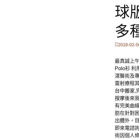
球
多
2018-02-0
最真誠上午1
Polo衫
利
湛醫術及
雷射療程其
台中搬家
按摩
後來
有完美曲
肪在針對
出體外，
即來電諮
術因個人