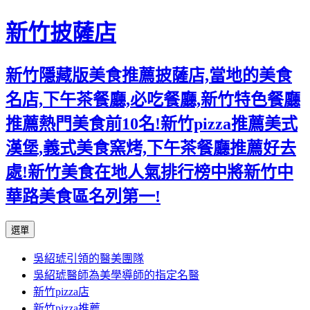
新竹披薩店
新竹隱藏版美食推薦披薩店,當地的美食
名店,下午茶餐廳,必吃餐廳,新竹特色餐廳
推薦熱門美食前10名!新竹pizza推薦美式
漢堡,義式美食窯烤,下午茶餐廳推薦好去
處!新竹美食在地人氣排行榜中將新竹中
華路美食區名列第一!
跳
選單
至
吳紹琥引領的醫美團隊
主
吳紹琥醫師為美學導師的指定名醫
要
新竹pizza店
內
新竹pizza推薦