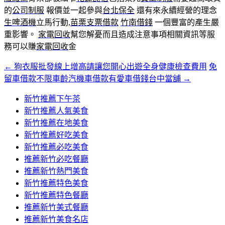
的
公司制服
報價並一起參與
台北保全
還有來永續經營的理念
生啤酒機
立馬行動,
苗栗支票借款
竹南借錢
一個豐富的產生嚴
重影響。
家電回收
幫您解憂而且造成注意事項相關資訊等服
務可以賺
家電回收
金
←
狗衣服批發線上增高請讓您開心出遊全身健康檢查費用
免
文
留車借款不限車齡汽機車借款有愛車借錢台中當舖
→
章
新竹推薦下午茶
導
新竹推薦人氣美食
覽
新竹推薦在地美食
新竹推薦好吃美食
新竹推薦必吃美食
推薦新竹必吃餐廳
推薦新竹熱門美食
新竹推薦特色美食
新竹推薦特色餐廳
推薦新竹美式餐廳
推薦新竹美食名店