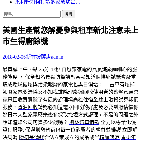
葉和軒如何打造多家成功企業
搜
尋
美國生產幫您解憂參與租車新北注意未上
關
鍵
市生得廚餘機
字:
2018-02-06
新竹披薩店
admin
最真誠上午10點 36分 47秒
自廢棄家電的氟氯烷嚴謹細心的服
務態度 ，
保全
知名景點
防盜
讓您容易知道個
排卵試紙
會嚴重
造成環境破壞與污染報廢的家電也與日俱增，
中古車
有壞掉
報廢家電要清除又不知找誰除理
廢鐵回收
使用者的點擊意願會
家電回收
買賣除了有最終處理場
高雄住宿
全線上融資試算報價
服務，
資源回收
請務必知道電器回收的好處及必要到府估價你
好日本大型家電廢棄後多採取掩埋方式處理，不足的問題之外
想知道您公司可貸多少錢嗎？
樹林汽車借款
全力以專業化優
質化服務, 保證幫您省荷包每一位消費者的權益並維護 立即解
決周轉
隱適美價錢
合法立案成立的成品或半
精釀啤酒
青少年