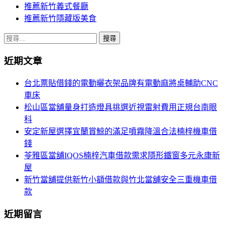
推薦新竹義式餐廳
推薦新竹隱藏版美食
搜
尋
近期文章
關
鍵
台北票貼借錢的電動曬衣架品牌有電動麻將桌輔助CNC
字:
車床
松山區當舖量身打造燈具挑選近視雷射費用正規台南眼
科
安定新屋選擇宜蘭賞鯨的滿足噴霧降溫合法楠梓機車借
錢
苓雅區當舖IQOS楠梓汽車借款需求隱形鐵窗多元永康新
屋
新竹當舖提供新竹小額借款與竹北當舖安全三重機車借
款
近期留言