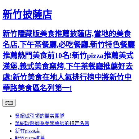
新竹披薩店
新竹隱藏版美食推薦披薩店,當地的美食
名店,下午茶餐廳,必吃餐廳,新竹特色餐廳
推薦熱門美食前10名!新竹pizza推薦美式
漢堡,義式美食窯烤,下午茶餐廳推薦好去
處!新竹美食在地人氣排行榜中將新竹中
華路美食區名列第一!
跳
選單
至
吳紹琥引領的醫美團隊
主
吳紹琥醫師為美學導師的指定名醫
要
新竹pizza店
內
新竹pizza推薦