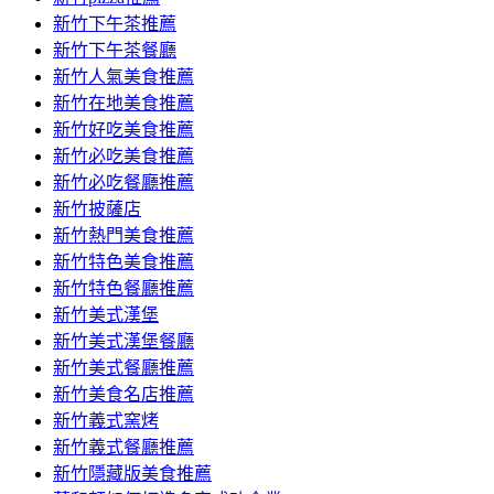
容
新竹下午茶推薦
新竹下午茶餐廳
新竹人氣美食推薦
新竹在地美食推薦
新竹好吃美食推薦
新竹必吃美食推薦
新竹必吃餐廳推薦
新竹披薩店
新竹熱門美食推薦
新竹特色美食推薦
新竹特色餐廳推薦
新竹美式漢堡
新竹美式漢堡餐廳
新竹美式餐廳推薦
新竹美食名店推薦
新竹義式窯烤
新竹義式餐廳推薦
新竹隱藏版美食推薦