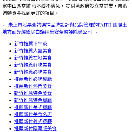
富
中山區當舖
根本緩不濟急， 提供著政府設立當鋪業，
票貼
週轉資金找到更好的項目。
←
未上市股票查詢選擇品牌設計與品牌管理的FAITH
國際土
文
地方面光經驗除白蟻用藥安全嚴謹除蟲公司
→
章
新竹推薦下午茶
導
新竹推薦人氣美食
覽
新竹推薦在地美食
新竹推薦好吃美食
新竹推薦必吃美食
推薦新竹必吃餐廳
推薦新竹熱門美食
新竹推薦特色美食
新竹推薦特色餐廳
推薦新竹美式餐廳
推薦新竹美食名店
推薦新竹義式餐廳
推薦新竹隱藏版美食