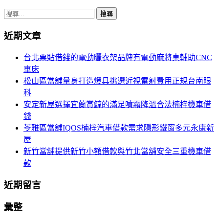
搜
尋
近期文章
關
鍵
台北票貼借錢的電動曬衣架品牌有電動麻將桌輔助CNC
字:
車床
松山區當舖量身打造燈具挑選近視雷射費用正規台南眼
科
安定新屋選擇宜蘭賞鯨的滿足噴霧降溫合法楠梓機車借
錢
苓雅區當舖IQOS楠梓汽車借款需求隱形鐵窗多元永康新
屋
新竹當舖提供新竹小額借款與竹北當舖安全三重機車借
款
近期留言
彙整