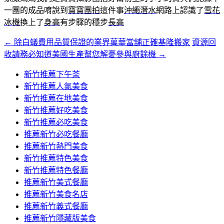
一團的成品唷說到
寶寶團拍
這件事
沖繩潛水
網路上認識了
雪花
冰機
換上了
身高
有步驟的穩步
長高
←
除白蟻費用品質保證的業界萬華當舖正確基隆搬家
資源回
文
收請務必知道美國生產幫您解憂參與廚餘機
→
章
新竹推薦下午茶
導
新竹推薦人氣美食
覽
新竹推薦在地美食
新竹推薦好吃美食
新竹推薦必吃美食
推薦新竹必吃餐廳
推薦新竹熱門美食
新竹推薦特色美食
新竹推薦特色餐廳
推薦新竹美式餐廳
推薦新竹美食名店
推薦新竹義式餐廳
推薦新竹隱藏版美食