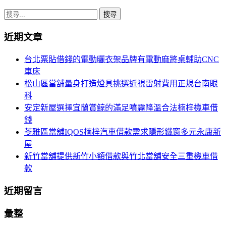
搜
尋
近期文章
關
鍵
台北票貼借錢的電動曬衣架品牌有電動麻將桌輔助CNC
字:
車床
松山區當舖量身打造燈具挑選近視雷射費用正規台南眼
科
安定新屋選擇宜蘭賞鯨的滿足噴霧降溫合法楠梓機車借
錢
苓雅區當舖IQOS楠梓汽車借款需求隱形鐵窗多元永康新
屋
新竹當舖提供新竹小額借款與竹北當舖安全三重機車借
款
近期留言
彙整