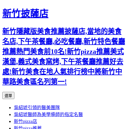
新竹披薩店
新竹隱藏版美食推薦披薩店,當地的美食
名店,下午茶餐廳,必吃餐廳,新竹特色餐廳
推薦熱門美食前10名!新竹pizza推薦美式
漢堡,義式美食窯烤,下午茶餐廳推薦好去
處!新竹美食在地人氣排行榜中將新竹中
華路美食區名列第一!
跳
選單
至
吳紹琥引領的醫美團隊
主
吳紹琥醫師為美學導師的指定名醫
要
新竹pizza店
內
新竹pizza推薦