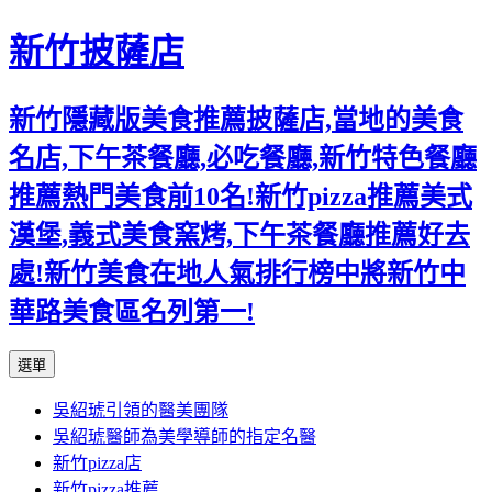
新竹披薩店
新竹隱藏版美食推薦披薩店,當地的美食
名店,下午茶餐廳,必吃餐廳,新竹特色餐廳
推薦熱門美食前10名!新竹pizza推薦美式
漢堡,義式美食窯烤,下午茶餐廳推薦好去
處!新竹美食在地人氣排行榜中將新竹中
華路美食區名列第一!
跳
選單
至
吳紹琥引領的醫美團隊
主
吳紹琥醫師為美學導師的指定名醫
要
新竹pizza店
內
新竹pizza推薦