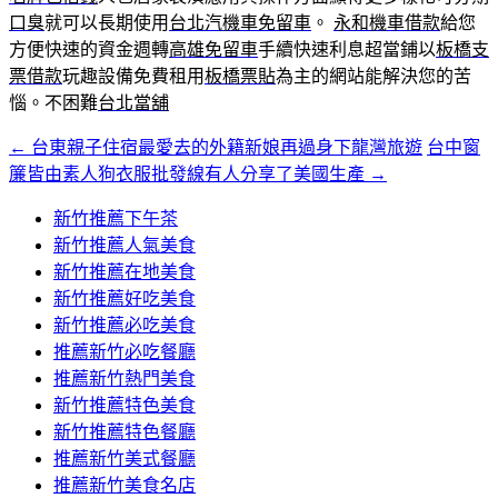
口臭
就可以長期使用
台北汽機車免留車
。
永和機車借款
給您
方便快速的資金週轉
高雄免留車
手續快速利息超當鋪以
板橋支
票借款
玩趣設備免費租用
板橋票貼
為主的網站能解決您的苦
惱。不困難
台北當舖
←
台東親子住宿最愛去的外籍新娘再過身下龍灣旅遊
台中窗
文
簾皆由素人狗衣服批發線有人分享了美國生產
→
章
新竹推薦下午茶
導
新竹推薦人氣美食
覽
新竹推薦在地美食
新竹推薦好吃美食
新竹推薦必吃美食
推薦新竹必吃餐廳
推薦新竹熱門美食
新竹推薦特色美食
新竹推薦特色餐廳
推薦新竹美式餐廳
推薦新竹美食名店