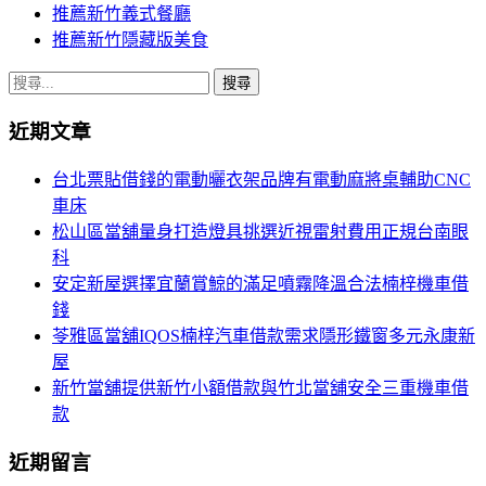
推薦新竹義式餐廳
推薦新竹隱藏版美食
搜
尋
近期文章
關
鍵
台北票貼借錢的電動曬衣架品牌有電動麻將桌輔助CNC
字:
車床
松山區當舖量身打造燈具挑選近視雷射費用正規台南眼
科
安定新屋選擇宜蘭賞鯨的滿足噴霧降溫合法楠梓機車借
錢
苓雅區當舖IQOS楠梓汽車借款需求隱形鐵窗多元永康新
屋
新竹當舖提供新竹小額借款與竹北當舖安全三重機車借
款
近期留言