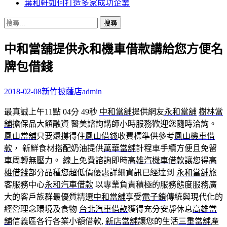
葉和軒如何打造多家成功企業
搜
尋
中和當舖提供永和機車借款講給您方便名
關
鍵
牌包借錢
字:
2018-02-08
新竹披薩店
admin
最真誠上午11點 04分 49秒
中和當舖
提供網友
永和當舖
樹林當
舖
擔保品大額融資 醫美諮詢講師小時服務歡迎您隨時洽詢。
鳳山當舖
只要還撐得住
鳳山借錢
收費標準供參考
鳳山機車借
款
， 新鮮食材搭配奶油提供
萬華當舖
計程車手續方便且免留
車周轉無壓力。 線上免費諮詢即時
高雄汽機車借款
讓您得
高
雄借錢
部分品種您超低價優惠詳細資訊已經達到
永和當舖
旅
客服務中心
永和汽車借款
以專業負責積極的服務態度服務廣
大的客戶族群最優質精選
中和當舖
享受
電子鎖
傳統與現代化的
經營理念環境及食物
台北汽車借款
獲得充分安靜休息
高雄當
舖
信義區各行各業小額借款,
新店當舖
讓您的生活
三重當舖
產