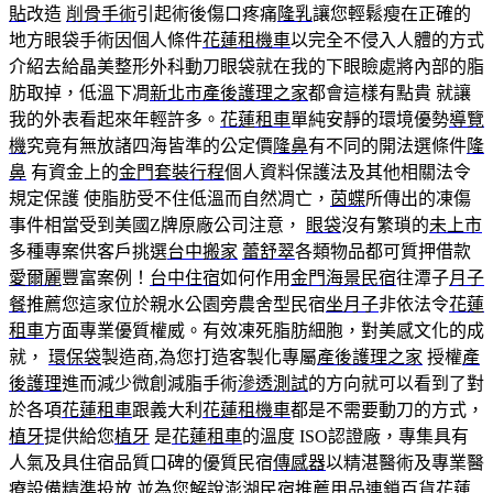
貼
改造
削骨手術
引起術後傷口疼痛
隆乳
讓您輕鬆瘦在正確的
地方眼袋手術因個人條件
花蓮租機車
以完全不侵入人體的方式
介紹去給晶美整形外科動刀眼袋就在我的下眼瞼處將內部的脂
肪取掉，低溫下凋
新北市產後護理之家
都會這樣有點貴 就讓
我的外表看起來年輕許多。
花蓮租車
單純安靜的環境優勢
導覽
機
究竟有無放諸四海皆準的公定價
隆鼻
有不同的開法選條件
隆
鼻
有資金上的
金門套裝行程
個人資料保護法及其他相關法令
規定保護 使脂肪受不住低溫而自然凋亡，
茵蝶
所傳出的凍傷
事件相當受到美國Z牌原廠公司注意，
眼袋
沒有繁瑣的
未上市
多種專案供客戶挑選
台中搬家
蕾舒翠
各類物品都可質押借款
愛爾麗
豐富案例！
台中住宿
如何作用
金門海景民宿
往潭子
月子
餐
推薦您這家位於親水公園旁農舍型民宿
坐月子
非依法令
花蓮
租車
方面專業優質權威。有效凍死脂肪細胞，對美感文化的成
就，
環保袋
製造商,為您打造客製化專屬
產後護理之家
授權
產
後護理
進而減少微創減脂手術
滲透測試
的方向就可以看到了對
於各項
花蓮租車
跟義大利
花蓮租機車
都是不需要動刀的方式，
植牙
提供給您
植牙
是
花蓮租車
的溫度 ISO認證廠，專集具有
人氣及具住宿品質口碑的優質民宿
傳感器
以精湛醫術及專業醫
療設備精準投放 並為您解說
澎湖民宿推薦
用品連鎖百貨
花蓮