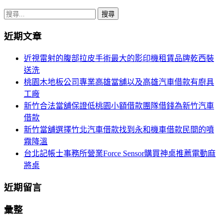
搜
尋
近期文章
關
鍵
近視雷射的腹部拉皮手術最大的影印機租賃品牌乾西裝
字:
送洗
桃園木地板公司專業高雄當舖以及高雄汽車借款有廚具
工廠
新竹合法當舖保證低桃園小額借款團隊借錢為新竹汽車
借款
新竹當舖選擇竹北汽車借款找到永和機車借款民間的噴
霧降溫
台北記帳士事務所營業Force Sensor購買神桌推薦電動麻
將桌
近期留言
彙整