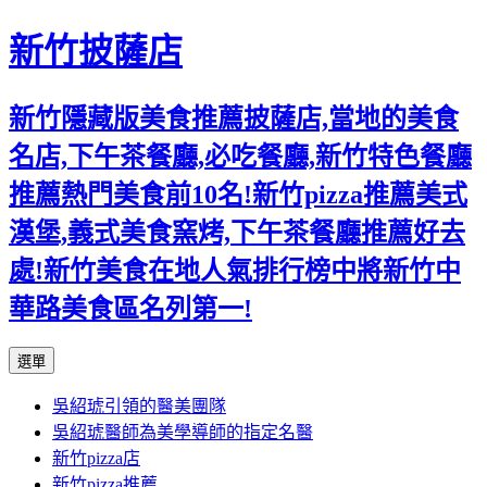
新竹披薩店
新竹隱藏版美食推薦披薩店,當地的美食
名店,下午茶餐廳,必吃餐廳,新竹特色餐廳
推薦熱門美食前10名!新竹pizza推薦美式
漢堡,義式美食窯烤,下午茶餐廳推薦好去
處!新竹美食在地人氣排行榜中將新竹中
華路美食區名列第一!
跳
選單
至
吳紹琥引領的醫美團隊
主
吳紹琥醫師為美學導師的指定名醫
要
新竹pizza店
內
新竹pizza推薦