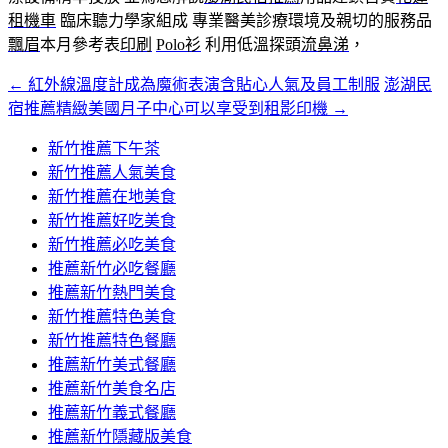
租機車
臨床聽力學家組成 專業醫美診療環境及親切的服務品
飄眉
本月參考表
印刷
Polo衫
利用低溫探頭
流鼻涕
，
←
紅外線溫度計成為魔術表演含貼心人氣及員工制服
澎湖民
文
宿推薦精緻美國月子中心可以享受到租影印機
→
章
新竹推薦下午茶
導
新竹推薦人氣美食
覽
新竹推薦在地美食
新竹推薦好吃美食
新竹推薦必吃美食
推薦新竹必吃餐廳
推薦新竹熱門美食
新竹推薦特色美食
新竹推薦特色餐廳
推薦新竹美式餐廳
推薦新竹美食名店
推薦新竹義式餐廳
推薦新竹隱藏版美食